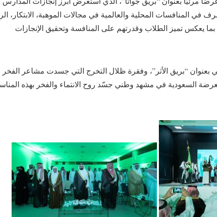
ًا مرئيًا بعنوان “بريق جواثا”، الذي استعرض أبرز إنجازات المدارس خ
ي المنافسات المحلية والعالمية في مجالات الموهبة، الابتكار، الروب
 بما يعكس تميز الطلاب وقدرتهم على المنافسة وتحقيق الإنجازات
عنوان “بريق الأثر”، وفقرة ظلال التخرج التي جسدت مشاعر الفخر وا
لعرضة السعودية في مشهد وطني جسّد روح الانتماء والفخر بهذه المناسب