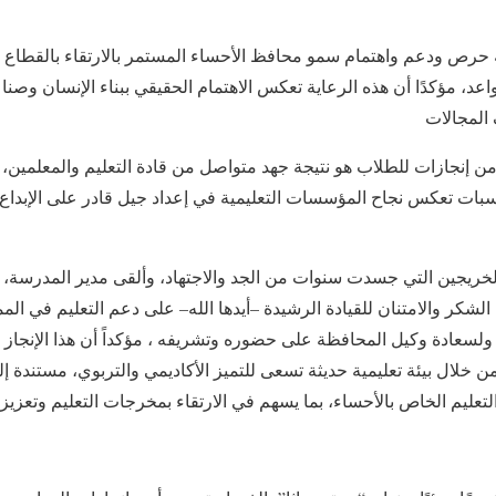
حرص ودعم واهتمام سمو محافظ الأحساء المستمر بالارتقاء بالقطاع ال
د، مؤكدًا أن هذه الرعاية تعكس الاهتمام الحقيقي ببناء الإنسان وصناع
المجالات
 إنجازات للطلاب هو نتيجة جهد متواصل من قادة التعليم والمعلمين،
سبات تعكس نجاح المؤسسات التعليمية في إعداد جيل قادر على الإبداع 
خريجين التي جسدت سنوات من الجد والاجتهاد، وألقى مدير المدرسة، 
لشكر والامتنان للقيادة الرشيدة –أيدها الله– على دعم التعليم في ا
ولسعادة وكيل المحافظة على حضوره وتشريفه ، مؤكداً أن هذا الإنجاز
ن خلال بيئة تعليمية حديثة تسعى للتميز الأكاديمي والتربوي، مستندة 
عليم الخاص بالأحساء، بما يسهم في الارتقاء بمخرجات التعليم وتعزيز جو