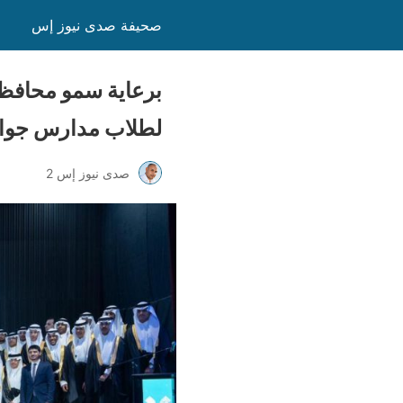
صحيفة صدى نيوز إس
برعاية سمو محافظ 
لطلاب مدارس جواثا 
صدى نيوز إس 2