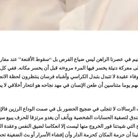
لقيم في عصرنا الراهن ليس ضياع الفرص بل “سقوط الأقنعة” عند مفا
معركة دنيئة يخسر فيها المرء مروءته قبل أن يخسر مكانه. ففي كل 
فاء عقيدة لا تتبدل بتبدل الكراسي وأشباه فرسان ينتظرون لحظة الان
هم يوما متناسين أن طعن الإنسان في مهد نجاحه هو انتحار أخلاقي لا ي
 الرسالات لا تتجلى في ضجيج الحضور بل في صمت الوداع الرزين فالإن
خندق لتصفية الحسابات الشخصية ويأنف أن يغدو مرتزقا للحرف يبيع 
 التي شيدتنا فور الخروج منها ليست إلا انعكاسا لضيق النفس وعقدة 
نا أن حرمة المكان كحرمة الدار وأن إفشاء الأسرار أو بث الضغينة تحت