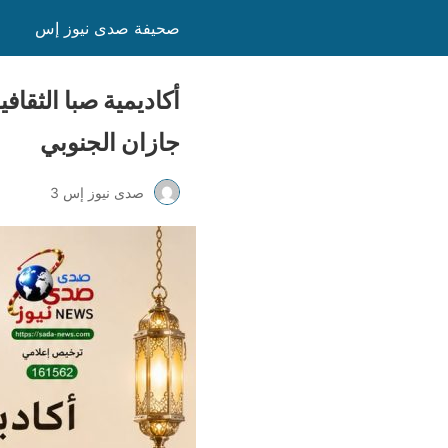
صحيفة صدى نيوز إس
أكاديمية صبا الثقا
جازان الجنوبي
صدى نيوز إس 3