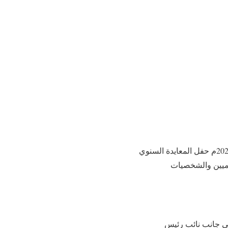
في أجواءٍ مفعمة بالمحبة والتآخي والبهجة، نظّمت أكاديمية صبا الثقافية مساء يوم الجمعة 29 مايو 2026م حفل المعايدة السنوي
اميين والشخصيات
لى جانب نائب رئيس