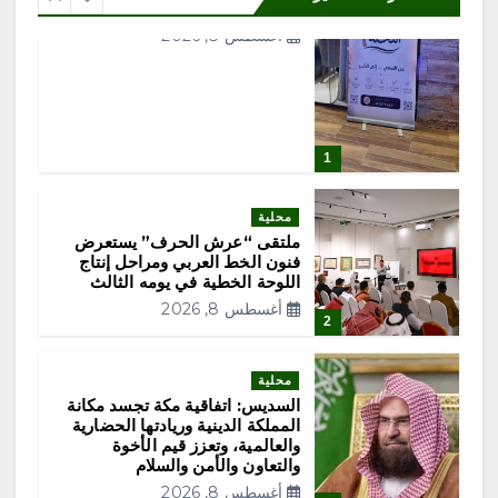
ع
منتجع السلاطين
أغسطس 8, 2026
د
د
ص
1
ف
محلية
ملتقى “عرش الحرف” يستعرض
ح
فنون الخط العربي ومراحل إنتاج
اللوحة الخطية في يومه الثالث
أغسطس 8, 2026
ا
2
ت
محلية
السديس: اتفاقية مكة تجسد مكانة
ا
المملكة الدينية وريادتها الحضارية
والعالمية، وتعزز قيم الأخوة
والتعاون والأمن والسلام
ل
أغسطس 8, 2026