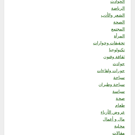
الحوادث
الرياضة
الشعر والأدب
1
الصحة
المجتمع
المرأة
محلية
ملتقى “عرش الحرف” يستعرض
تحقيقات وحوارات
فنون الخط العربي ومراحل إنتاج
تكنولوجيا
اللوحة الخطية في يومه الثالث
ثقافة وفنون
أغسطس 8, 2026
حوادث
2
حورات ولقاءات
سياحة
محلية
سياحة وطيران
السديس: اتفاقية مكة تجسد مكانة
سياسة
المملكة الدينية وريادتها الحضارية
والعالمية، وتعزز قيم الأخوة
صحة
والتعاون والأمن والسلام
طعام
أغسطس 8, 2026
عروض الأزياء
3
مال و أعمال
محلية
محلية
مقالات