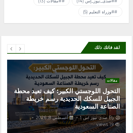
#صدى_نيوز_إس
(14)
#مقالات
(13)
#وزراة التعليم
(5)
لقد فاتك ذلك
مقالات
اتفاقية مكة للدفاع المشترك.. تحالفٌ
يصنع معادلة ردع جديدة ويعيد رسم
موازين القوة
By
صدى نيوز اس 1
أغسطس 8, 2026
19 views