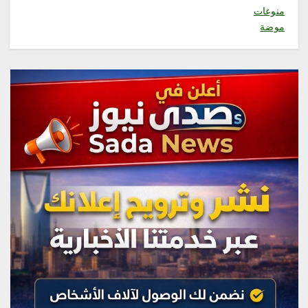
فاطمة محنشي رئيسةً لصالون
منوعات
جازان الثقافي بجمعية الأدب
موضة
والأدباء
أغسطس 8, 2026
4