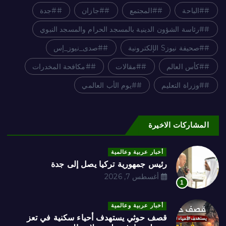
#الباحة
#المجتمع
#جازان
#جدة
#رئاسة الشؤون الدينية بالمسجد الحرام والمسجد النبوي
#صحيفة نيوزS الإلكترونية
#صدى_نيوز_إس
#كأس العالم
#مقالات
#مكافحة المخدرات
#وزراة التعليم
#يوم الأب العالمي
المشاركات الاخيرة
أخبار عربية وعالمية
رئيس جمهورية تركيا يصل إلى جدة
أغسطس 7, 2026
1
أخبار عربية وعالمية
قصف حوثي يستهدف أحياء سكنية في تعز