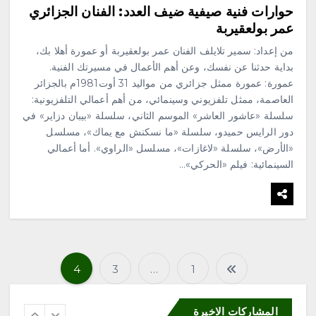
جمعية نماء للخدمات الاجتماعية
حوارات فنية صيفية ضيف العدد: الفنان الجزائري
تنفذ اليوم فعاليات الأسبوع العالمي
عمر بولعقيربة
للرضاعة الطبيعية بالشراكة مع
جمعية إدرار
من إعداد: سمير تلايلف الفنان عمر بولعقيربة أو عمورة أهلا بك،
أغسطس 8, 2026
بداية حدثنا عن نفسك، وعن أهم الأعمال في مسيرتك الفنية.
5
عمورة: عمورة ممثل جزائري من مواليد 31 أوت1981م بالجزائر
العاصمة، ممثل تلفزيوني وسينمائي، من أهم أعمالي التلفزيونية:
محلية
سلسلة «عاشور العاشر» الموسم الثاني، سلسلة «بيبان دزاير» في
«مرفأ» تحتفي بخريجي تأهيل
دور الرايس حميدو، سلسلة «ما نسكنش مع يماك»، مسلسل
المقبلين على الزواج وتدشّن
منصتها الإلكترونية
«الأرض»، سلسلة «لاغازات»، مسلسل «الراوي». أما أعمالي
السينمائية: فيلم «الحركي»…
أغسطس 8, 2026
6
4
3
…
1
ت
محلية
«هزّ النخلة.. من السعي إلى الأثر»
تجمع الملهمين وذوي الإعاقة في
المشاركات الاخيرة