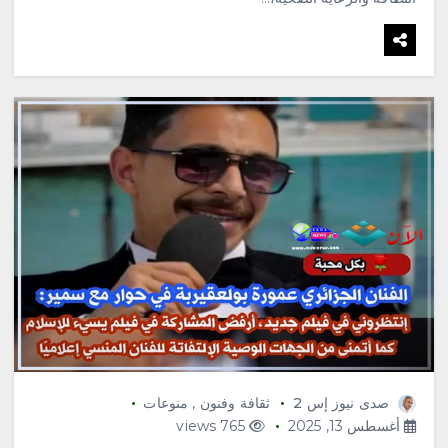
المملكة الدينية وريادتها الحضارية
والعالمية، وتعزز قيم الأخوة
والتعاون والأمن والسلام
أغسطس 8, 2026
3
محلية
فاطمة محنشي رئيسةً لصالون
جازان الثقافي بجمعية الأدب
والأدباء
أغسطس 8, 2026
4
صدى نيوز إس 2
ثقافة وفنون
,
منوعات
أغسطس 13, 2025
765 views
محلية