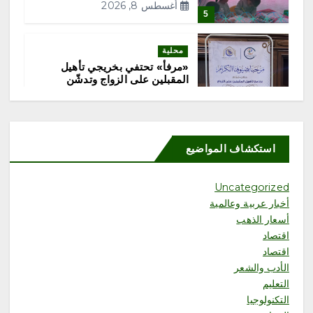
أغسطس 8, 2026
5
محلية
«مرفأ» تحتفي بخريجي تأهيل
المقبلين على الزواج وتدشّن
منصتها الإلكترونية
أغسطس 8, 2026
استكشاف المواضيع
6
Uncategorized
أخبار عربية وعالمية
أسعار الذهب
محلية
اقتصاد
«هزّ النخلة.. من السعي إلى الأثر»
تجمع الملهمين وذوي الإعاقة في
اقتصاد
منتجع السلاطين
الأدب والشعر
أغسطس 8, 2026
التعليم
التكنولوجيا