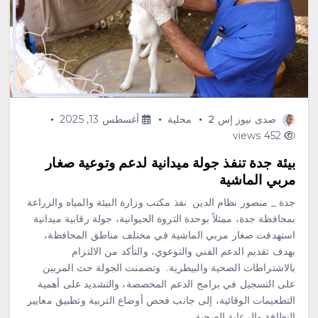
صدى نيوز إس 2
محلية
أغسطس 13, 2025
452 views
‏بيئة جدة تنفذ جولة ميدانية لدعم وتوعية صغار
مربي الماشية
جدة _ منصور نظام الدين ‏ ‏نفذ مكتب وزارة البيئة والمياه والزراعة
بمحافظة جدة، ممثلاً بوحدة الثروة الحيوانية، جولة رقابية ميدانية
استهدفت صغار مربي الماشية في مختلف مناطق المحافظة،
بهدف تقديم الدعم الفني والتوعوي، والتأكد من الالتزام
بالاشتراطات الصحية والبيطرية. ‏ ‏وتضمنت الجولة حث المربين
على التسجيل في برامج الدعم المخصصة، والتشديد على أهمية
محلية
التطعيمات الوقائية، إلى جانب فحص أوضاع التربية وتطبيق معايير
السديس: اتفاقية مكة تجسد مكانة
النظافة والرعاية الصحية،…