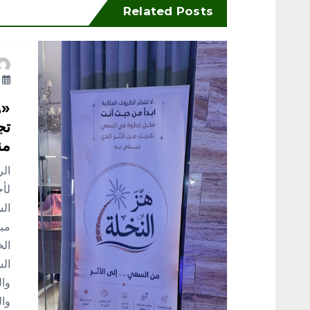
ا
Related Posts
ل
أ
م
«ه
ق
تج
من
ا
ال
لأج
ل
الس
مبا
ا
الس
ت
وال
وال