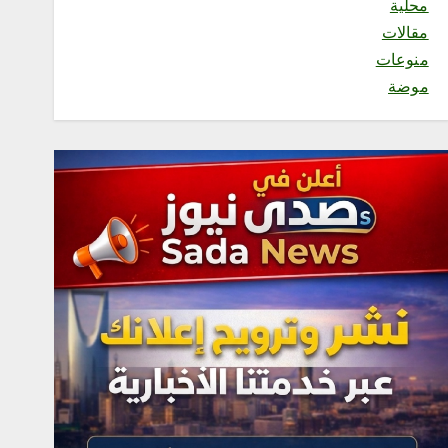
محلية
الأخوة والتعاون والأمن
مقالات
والسلام
أغسطس 8, 2026
منوعات
3
موضة
محلية
فاطمة محنشي رئيسةً لصالون
جازان الثقافي بجمعية الأدب
والأدباء
أغسطس 8, 2026
4