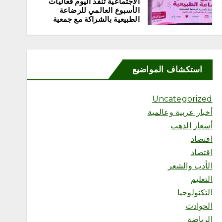
الاجتماعية تنفذ اليوم فعاليات
الأسبوع العالمي للرضاعة
الطبيعية بالشراكة مع جمعية
إدرار
أغسطس 8, 2026
5
استكشاف المواضيع
محلية
«مرفأ» تحتفي بخريجي تأهيل
المقبلين على الزواج وتدشّن
Uncategorized
منصتها الإلكترونية
أخبار عربية وعالمية
أغسطس 8, 2026
أسعار الذهب
اقتصاد
اقتصاد
الأدب والشعر
6
التعليم
التكنولوجيا
محلية
الحوادث
«هزّ النخلة.. من السعي إلى
الرياضة
الأثر» تجمع الملهمين وذوي