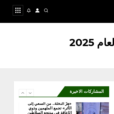
 وشعر
صحة
رياضة
الطبيعية بالشراكة مع جمعية
إدرار
أغسطس 8, 2026
5
محلية
2025
«مرفأ» تحتفي بخريجي تأهيل
المقبلين على الزواج وتدشّن
منصتها الإلكترونية
أغسطس 8, 2026
6
المشاركات الاخيرة
محلية
«هزّ النخلة.. من السعي إلى
الأثر» تجمع الملهمين وذوي
الإعاقة في منتجع السلاطين