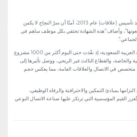
قال الرئيس التنفيذي للشركة، الأستاذ علي طالب علي:”منذ تأسيس (علاقات) عام 2013، آمنّا أن سرّ النجاح لا يكمن
نعونها”، وأضاف:”هذه الشهادة تحتفي بكل موظف ساهم في
الجماعي”.
وتُعد “علاقات” واحدة من أبرز شركات الاتصال في المملكة العربية السعودية، إذ نفّذت حتى اليوم أكثر من 1000 مشروع
الخاصة، والقطاع الثالث غير الربحي، ووصل تأثيرها إلى
أكثر من 100 دولة حول العالم، ويضم فريقها أكثر من 100 متخصص في الاتصال والعلاقات العامة، مما يعكس حجم
لتزامها بمبادئ التمكين والاحترافية والرفاه الوظيفي،
تُعزز القيم المؤسسية التي ترتكز عليها صناعة الاتصال النوعي