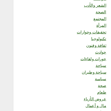
الإعاقة في منتجع السلاطين
الشعر والأدب
أغسطس 8, 2026
الصحة
المجتمع
المرأة
تحقيقات وحوارات
1
تكنولوجيا
ثقافة وفنون
محلية
حوادث
ملتقى “عرش الحرف”
حورات ولقاءات
يستعرض فنون الخط العربي
سياحة
ومراحل إنتاج اللوحة الخطية
في يومه الثالث
سياحة وطيران
أغسطس 8, 2026
سياسة
2
صحة
طعام
محلية
عروض الأزياء
السديس: اتفاقية مكة تجسد
مال و أعمال
مكانة المملكة الدينية وريادتها
الحضارية والعالمية، وتعزز قيم