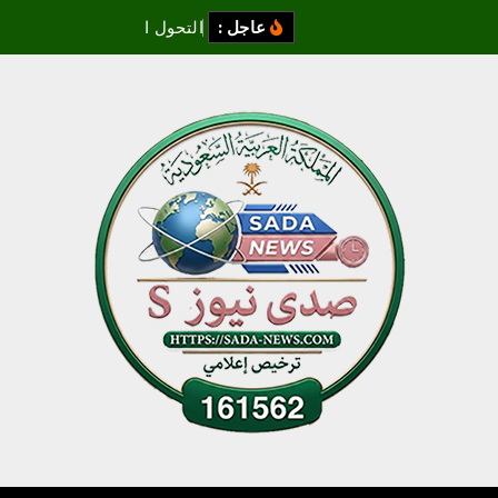
عاجل :
ا
ل
ت
ح
و
ل
ا
ل
ل
و
ج
س
ت
ي
ا