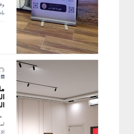
وقد
بإ
أ
مل
ال
ال
محم
لمل
الا