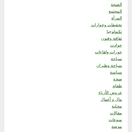
2
الصحة
المجتمع
محلية
المرأة
فريق قوة عطاء التطوعي ينفذ
تحقيقات وحوارات
مبادرة “احتواء 2” بجازان
تكنولوجيا
أغسطس 8, 2026
ثقافة وفنون
3
حوادث
حورات ولقاءات
محلية
سياحة
فرع الرئاسة العامة لهيئة الأمر
سياحة وطيران
بالمعروف بمنطقة الباحة يفعّل
الحافلة التوعوية بمهرجان العسل
سياسة
الدولي الثامن عشر
صحة
أغسطس 8, 2026
طعام
4
عروض الأزياء
مال و أعمال
محلية
مقالات
منوعات
موضة