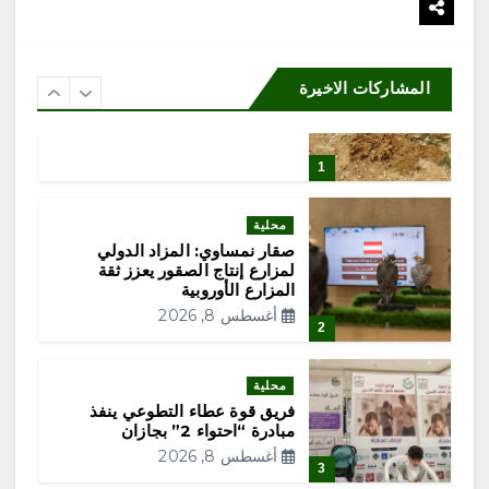
ورشة «رحلة القهوة» تستعرض
ثقافة البن السعودي من المزرعة
إلى الفنجان
أغسطس 8, 2026
المشاركات الاخيرة
1
محلية
صقار نمساوي: المزاد الدولي
لمزارع إنتاج الصقور يعزز ثقة
المزارع الأوروبية
أغسطس 8, 2026
2
محلية
فريق قوة عطاء التطوعي ينفذ
مبادرة “احتواء 2” بجازان
أغسطس 8, 2026
3