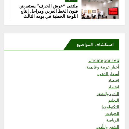
ملتقى “عرش الحرف” يستعرض
فنون الخط العربي ومراحل إنتاج
اللوحة الخطية في يومه الثالث
أغسطس 8, 2026
6
محلية
استكشاف المواضيع
ورشة «رحلة القهوة» تستعرض
ثقافة البن السعودي من المزرعة
إلى الفنجان
Uncategorized
أغسطس 8, 2026
أخبار عربية وعالمية
أسعار الذهب
اقتصاد
اقتصاد
1
الأدب والشعر
التعليم
محلية
التكنولوجيا
صقار نمساوي: المزاد الدولي
الحوادث
لمزارع إنتاج الصقور يعزز ثقة
المزارع الأوروبية
الرياضة
أغسطس 8, 2026
الشعر والأدب