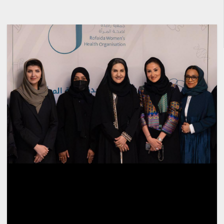
محلية
فريق قوة عطاء التطوعي ينفذ
مبادرة “احتواء 2” بجازان
أغسطس 8, 2026
3
محلية
فرع الرئاسة العامة لهيئة الأمر
بالمعروف بمنطقة الباحة يفعّل
الحافلة التوعوية بمهرجان العسل
الدولي الثامن عشر
أغسطس 8, 2026
4