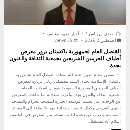
صدى نيوز اس 1
أخبار عربية وعالمية
أغسطس 3, 2026
79 views
القنصل العام لجمهورية باكستان يزور معرض
أطياف الحرمين الشريفين بجمعية الثقافة والفنون
بجدة
د. منصور نظام الدين :جدة قام سعادة القنصل العام لجمهورية
باكستان الإسلامية بجدة، السيد مصطفى رباني بزيارة لمعرض
أطياف الحرمين للمصورة السعودية سوزان إسكندر، المقام
بجمعية الثقافة والفنون بجدة وأعرب سعادته بما شاهده بالمعرض
من الوحات التي تجسد التوسعة الجبارة للمسجد الحرام والمسجد
النبوي الشريف وكذلك تجسد الروحانية بهما بالإضافة إلى المشاعر
المقدسة واعرب عن دعمه لإقامة نسخة من المعرض في العاصمة
إسلام آباد مستقبلاً،…