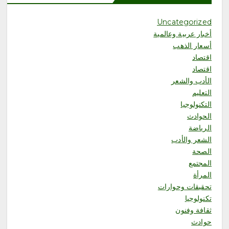
ت
أغسطس 7, 2026
5
Uncategorized
أخبار عربية وعالمية
محلية
أسعار الذهب
أمانة جدة تضبط لحومًا فاسدة
اقتصاد
وتتعقب البيع العشوائي بنطاق
بريمان
اقتصاد
أغسطس 7, 2026
الأدب والشعر
6
التعليم
التكنولوجيا
محلية
الحوادث
«صيف العنود»… أمسية جعلت من
الرياضة
الجمهور بطلًا ومن الخيال لغةً
الشعر والأدب
للحياة
الصحة
أغسطس 7, 2026
1
المجتمع
المرأة
تحقيقات وحوارات
محلية
تكنولوجيا
جازان ترسم مستقبلها.. انطلاق
منظومة استراتيجية جديدة
ثقافة وفنون
للاستثمار والتخطيط
حوادث