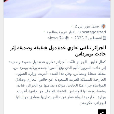
محلية
صدى نيوز إس 2
الحنين إلى القرى القديمة.. حين
Uncategorized
,
أخبار عربية وعالمية
تشتاق الذاكرة إلى المكان
أغسطس 2, 2026
74 views
أغسطس 7, 2026
3
الجزائر تتلقى تعازي عدة دول شقيقة وصديقة إثر
حادث بومرداس
محلية
كمال فليج _ الجزائر تلقّت الجزائر تعازي عدة دول شقيقة وصديقة
مطارات جدة تعزز ريادتها في
الاستدامة والإبتكار بحصولها على
إثر حادث المرور الأليم الذي وقع أمس الجمعة بولاية بومرداس،
إنجازين وطني ودولي
مخلفا ضحايا ومصابين. وفي هذا الصدد، أعربت وزارة الشؤون
أغسطس 7, 2026
الخارجية للمملكة العربية السعودية عن خالص التعازي وصادق
4
المواساة جراء هذا الحادث، مؤكدة تضامنها مع الجزائر، قيادة
وشعبا، وتمنياتها للمصابين بالشفاء العاجل. من جانبها، أعربت
محلية
وزارة الخارجية لدولة قطر عن خالص تعازيها وصادق مواساتها
الشيخ عبدالله البعيجان في خطبة
للجزائر، حكومة…
الجمعة من المسجد النبوي يوصي
المسلمين بتقوى الله فهي مفتاح
سعادة