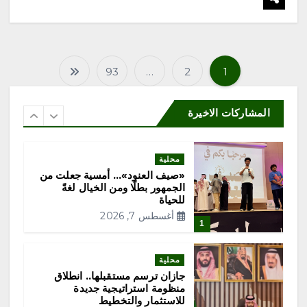
أغسطس 7, 2026
5
محلية
93
…
2
1
أمانة جدة تضبط لحومًا فاسدة
ت
وتتعقب البيع العشوائي بنطاق
بريمان
ع
المشاركات الاخيرة
أغسطس 7, 2026
6
د
محلية
«صيف العنود»… أمسية جعلت من
د
الجمهور بطلًا ومن الخيال لغةً
للحياة
ص
أغسطس 7, 2026
1
ف
محلية
جازان ترسم مستقبلها.. انطلاق
ح
منظومة استراتيجية جديدة
للاستثمار والتخطيط