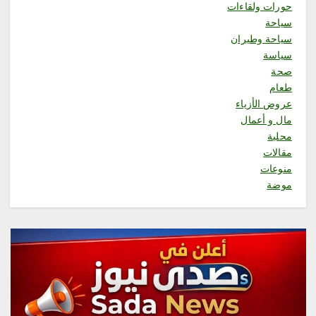
أغسطس 7, 2026
حورات ولقاءات
2
سياحة
سياحة وطيران
محلية
سياسة
الحنين إلى القرى القديمة.. حين
صحة
تشتاق الذاكرة إلى المكان
طعام
أغسطس 7, 2026
3
عروض الأزياء
مال و أعمال
محلية
محلية
مقالات
مطارات جدة تعزز ريادتها في
الاستدامة والإبتكار بحصولها على
منوعات
إنجازين وطني ودولي
موضة
أغسطس 7, 2026
4