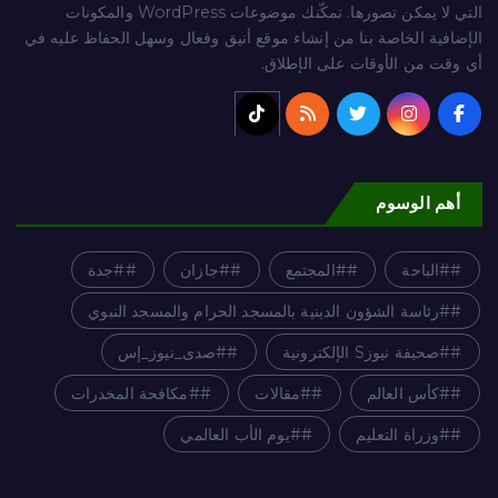
التي لا يمكن تصورها. تمكّنك موضوعات WordPress والمكونات
الإضافية الخاصة بنا من إنشاء موقع أنيق وفعال وسهل الحفاظ عليه في
أي وقت من الأوقات على الإطلاق.
أهم الوسوم
#الباحة
#المجتمع
#جازان
#جدة
#رئاسة الشؤون الدينية بالمسجد الحرام والمسجد النبوي
#صحيفة نيوزS الإلكترونية
#صدى_نيوز_إس
#كأس العالم
#مقالات
#مكافحة المخدرات
#وزراة التعليم
#يوم الأب العالمي