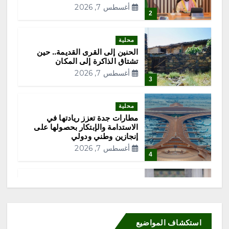
ا
أغسطس 7, 2026
2
ت
محلية
الحنين إلى القرى القديمة.. حين
ا
تشتاق الذاكرة إلى المكان
أغسطس 7, 2026
ل
3
م
محلية
مطارات جدة تعزز ريادتها في
الاستدامة والإبتكار بحصولها على
ق
إنجازين وطني ودولي
أغسطس 7, 2026
ا
4
ل
محلية
الشيخ عبدالله البعيجان في خطبة
الجمعة من المسجد النبوي يوصي
ا
المسلمين بتقوى الله فهي مفتاح
سعادة
استكشاف المواضيع