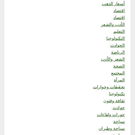
أسعار الذهب
أغسطس 7, 2026
6
اقتصاد
اقتصاد
الأدب والشعر
محلية
جمعية نماء للخدمات الاجتماعية
التعليم
تنفذ اليوم فعاليات الأسبوع العالمي
التكنولوجيا
للرضاعة الطبيعية بالشراكة مع
الحوادث
جمعية إدرار
الرياضة
أغسطس 8, 2026
1
الشعر والأدب
الصحة
المجتمع
محلية
المرأة
«مرفأ» تحتفي بخريجي تأهيل
المقبلين على الزواج وتدشّن
تحقيقات وحوارات
منصتها الإلكترونية
تكنولوجيا
أغسطس 8, 2026
ثقافة وفنون
حوادث
حورات ولقاءات
سياحة
سياحة وطيران
2