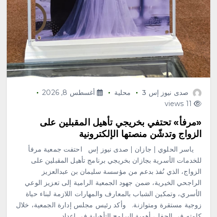
صدى نيوز إس 3
محلية
أغسطس 8, 2026
11 views
«مرفأ» تحتفي بخريجي تأهيل المقبلين على
الزواج وتدشّن منصتها الإلكترونية
ياسر الحلوي | جازان | صدى نيوز إس احتفت جمعية مرفأ
للخدمات الأسرية بجازان بخريجي برنامج تأهيل المقبلين على
الزواج، الذي نُفذ بدعم من مؤسسة سليمان بن عبدالعزيز
الراجحي الخيرية، ضمن جهود الجمعية الرامية إلى تعزيز الوعي
الأسري، وتمكين الشباب بالمعارف والمهارات اللازمة لبناء حياة
زوجية مستقرة ومتوازنة. وأكد رئيس مجلس إدارة الجمعية، خلال
كلمته في الحفل، أهمية البرامج التأهيلية في إعداد…