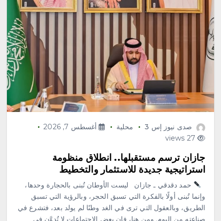
صدى نيوز إس 3
محلية
أغسطس 7, 2026
27 views
جازان ترسم مستقبلها.. انطلاق منظومة
استراتيجية جديدة للاستثمار والتخطيط
حمد دقدقي ـ جازان ليست الأوطان تُبنى بالحجارة وحدها،
وإنما تُبنى أولًا بالفكرة التي تسبق الحجر، وبالرؤية التي تسبق
الطريق، وبالعقول التي ترى في الغد وطنًا لم يولد بعد، فتشرع في
صناعته من اليوم. ومن هنا، فإن بعض الاجتماعات لا تُدوَّن في