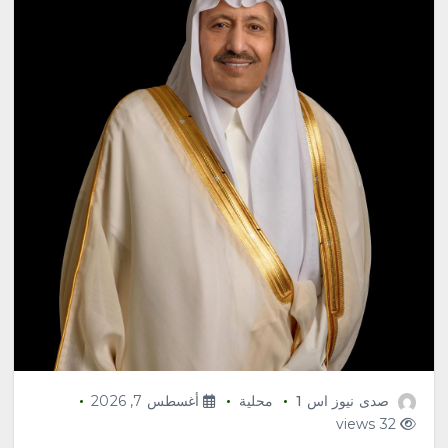
محلية
«صيف العنود»… أمسية جعلت من
الجمهور بطلًا ومن الخيال لغةً
للحياة
صدى نيوز اس 1
محلية
أغسطس 7, 2026
أغسطس 7, 2026
3
32 views