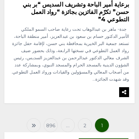
برعاية أمير الباحة وتشريف السديس “بر بني
محلية
حسن” تكرّم الفائزين بجائزة “رواد العمل
جازان ترسم مستقبلها.. انطلاق
منظومة استراتيجية جديدة
التطوعي 4”
للاستثمار والتخطيط
جدة- ماهر بن عبدالوهاب تحت رعاية صاحب السمو الملكي
أغسطس 7, 2026
4
الأمير الدكتور حسام بن سعود بن عبدالعزيز، أمير منطقة الباحة،
تستعد جمعية البر الخيرية بمحافظة بني حسن، لإقامة حفل جائزة
رواد العمل التطوعي في نسختها الرابعة، وذلك بحضور ضيف
محلية
الشرف معالي الدكتور عبدالرحمن بن عبدالعزيز السديس، رئيس
الحنين إلى القرى القديمة.. حين
تشتاق الذاكرة إلى المكان
الشؤون الدينية بالمسجد الحرام والمسجد النبوي، وبمشاركة عدد
أغسطس 7, 2026
من أصحاب المعالي والمسؤولين والقيادات ورواد العمل التطوعي.
5
وقد شهدت الجائزة…
محلية
مطارات جدة تعزز ريادتها في
الاستدامة والإبتكار بحصولها على
إنجازين وطني ودولي
أغسطس 7, 2026
6
896
…
2
1
ت
محلية