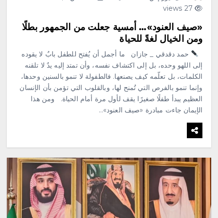
27 views
«صيف العنود»… أمسية جعلت من الجمهور بطلًا
ومن الخيال لغةً للحياة
حمد دقدقي _ جازان ما أجمل أن يُفتح للطفل بابٌ لا يقوده
إلى اللهو وحده، بل إلى اكتشاف نفسه، وأن تمتد إليه يدٌ لا تلقنه
الكلمات، بل تعلّمه كيف يصنعها. فالطفولة لا تنمو بالسنين وحدها،
وإنما تنمو بالفرص التي تُمنح لها، وبالقلوب التي تؤمن بأن الإنسان
العظيم يبدأ طفلًا صغيرًا يقف لأول مرة أمام الحياة. ومن هذا
الإيمان جاءت مبادرة «صيف العنود»…