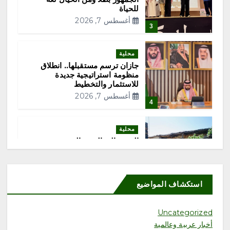
ل
للحياة
أغسطس 7, 2026
3
م
ق
محلية
جازان ترسم مستقبلها.. انطلاق
منظومة استراتيجية جديدة
ا
للاستثمار والتخطيط
أغسطس 7, 2026
4
ل
ا
محلية
الحنين إلى القرى القديمة.. حين
تشتاق الذاكرة إلى المكان
ت
أغسطس 7, 2026
5
استكشاف المواضيع
محلية
مطارات جدة تعزز ريادتها في
Uncategorized
الاستدامة والإبتكار بحصولها على
أخبار عربية وعالمية
إنجازين وطني ودولي