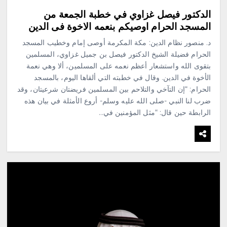
الدكتور فيصل غزاوي في خطبة الجمعة من
المسجد الحرام اوصيكم بنعمه الاخوة فى الدين
د. منصور نظام الدين: مكة المكرمة أوصى إمام وخطيب المسجد
الحرام فضيلة الشيخ الدكتور فيصل بن جميل غزاوي، المسلمين
بتقوى الله واستشعار أعظم نعمه على المسلمين، ألا وهي نعمة
الأخوة في الدين. وقال في خطبته التي ألقاها اليوم، بالمسجد
الحرام: “إن التآخي والتلاحم بين المسلمين فريضتان شرعيتان، وقد
ضرب لنا النبي -صلى الله عليه وسلم- أروع الأمثلة في بيان هذه
الرابطة حين قال: “مثل المؤمنين في…