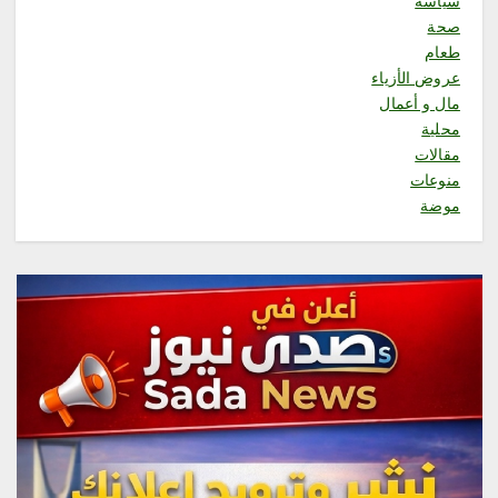
سياسة
صحة
محلية
طعام
«صيف العنود»… أمسية جعلت من
عروض الأزياء
الجمهور بطلًا ومن الخيال لغةً
مال و أعمال
للحياة
محلية
أغسطس 7, 2026
مقالات
3
منوعات
موضة
محلية
جازان ترسم مستقبلها.. انطلاق
منظومة استراتيجية جديدة
للاستثمار والتخطيط
أغسطس 7, 2026
4