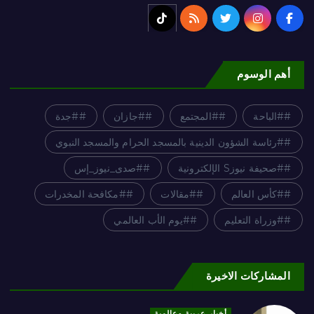
أهم الوسوم
#الباحة
#المجتمع
#جازان
#جدة
#رئاسة الشؤون الدينية بالمسجد الحرام والمسجد النبوي
#صحيفة نيوزS الإلكترونية
#صدى_نيوز_إس
#كأس العالم
#مقالات
#مكافحة المخدرات
#وزراة التعليم
#يوم الأب العالمي
المشاركات الاخيرة
أخبار عربية وعالمية