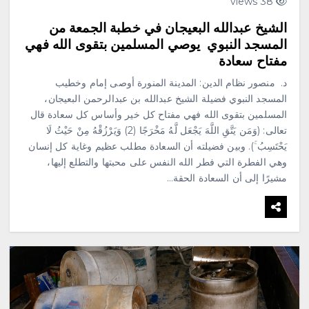
38 views
الشيخ عبدالله البعيجان في خطبة الجمعة من
المسجد النبوي يوصي المسلمين بتقوى الله فهي
مفتاح سعادة
د. منصور نظام الدين: المدينة المنورة أوصى إمام وخطيب
المسجد النبوي فضيلة الشيخ عبدالله بن عبدالرحمن البعيجان،
المسلمين بتقوى الله فهي مفتاح كل خير وأساس كل سعادة قال
تعالى: (وَمَن يَتَّقِ اللَّهَ يَجْعَل لَّهُ مَخْرَجًا (2) وَيَرْزُقْهُ مِنْ حَيْثُ لَا
يَحْتَسِبُ ۚ). وبين فضيلته أن السعادة مطلب عظيم وغاية كل إنسان
وهي الفطرة التي فطر الله النفس على محبتها والتطلع إليها،
مشيرًا إلى أن السعادة الحقة…