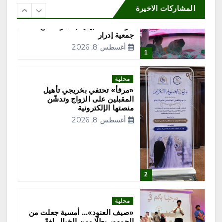
ع
جمعية نماء للخدمات الاجتماعية
المشاركات الاخيرة
تنفذ اليوم فعاليات الأسبوع العالمي
للرضاعة الطبيعية بالشراكة مع
د
جمعية إدرار
أغسطس 8, 2026
1
د
ص
محلية
«مرفأ» تحتفي بخريجي تأهيل
المقبلين على الزواج وتدشّن
ف
منصتها الإلكترونية
أغسطس 8, 2026
ح
ا
2
ت
ا
محلية
«صيف العنود»… أمسية جعلت من
الجمهور بطلًا ومن الخيال لغةً