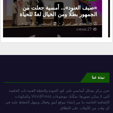
«صيف العنود»… أمسية جعلت من
الجمهور بطلًا ومن الخيال لغةً للحياة
By
صدى نيوز إس 3
أغسطس 7, 2026
27 views
نبذة عنا
نحن نركز بشكل أساسي على كود الجودة والخطة الغنية ذات الخلفية
التي لا يمكن تصورها. تمكّنك موضوعات WordPress والمكونات
الإضافية الخاصة بنا من إنشاء موقع أنيق وفعال وسهل الحفاظ عليه في
أي وقت من الأوقات على الإطلاق.