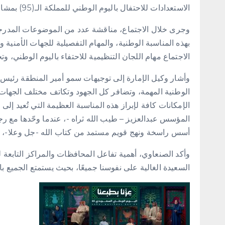
الاستعدادات للاحتفال باليوم الوطني للمملكة الـ(95) بمشاركة مسؤولي الجهات ذات العلاقة.
وجرى خلال الاجتماع، مناقشة عدد من الموضوعات المدرجة
بهذه المناسبة الوطنية، والمهام التفصيلية للجهات الأمنية
الاجتماع مهام اللجان التنظيمية للاحتفاء باليوم الوطني، 
وأشار وكيل الإمارة إلى توجيهات سمو أمير المنطقة رئيس ال
الوطنية المهمة، وتضافر كل الجهود وتكاتف مختلف الجهات
الإمكانات كافة لإبراز هذه المناسبة العظيمة التي تُعيد إلى 
المؤسس عبدالعزيز – طيب الله ثراه -، عندما وحّدها مع رج
أسس راسخة ونهج قويم مستمد من كتاب الله -جل وعلا-، و
وأكد الصنعاوي، أهمية تفاعل المحافظات والمراكز التابعة 
السعيدة الغالية على نفوسنا جميعًا، بحيث يستمتع الجميع با