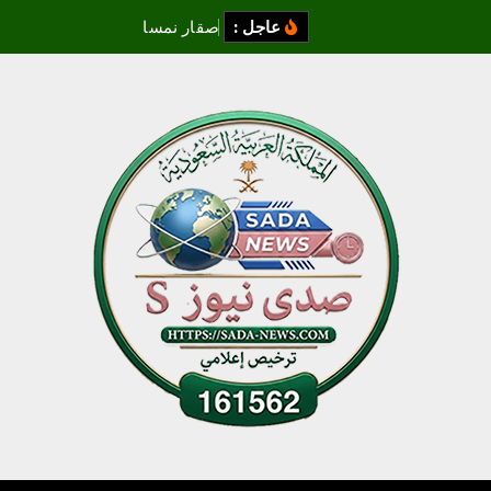
عاجل :
ص
ق
ا
ر
ن
م
س
ا
و
ي
:
ا
ل
م
ز
ا
د