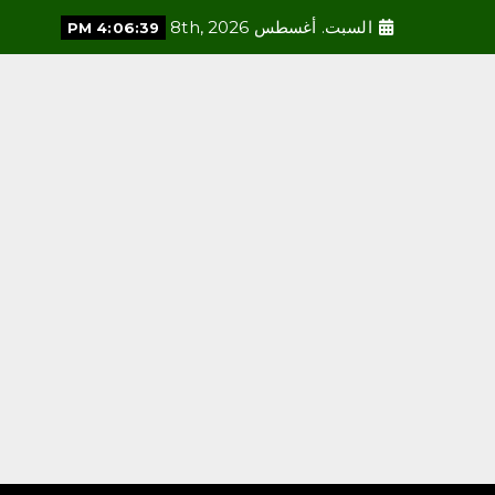
السبت. أغسطس 8th, 2026
4:06:40 PM
محلية
فريق قوة عطاء التطوعي ينفذ
مبادرة “احتواء 2” بجازان
أغسطس 8, 2026
3
محلية
فرع الرئاسة العامة لهيئة الأمر
بالمعروف بمنطقة الباحة يفعّل
الحافلة التوعوية بمهرجان
العسل الدولي الثامن عشر
أغسطس 8, 2026
4
محلية
«هزّ النخلة.. من السعي إلى
الأثر» تجمع الملهمين وذوي
الإعاقة في منتجع السلاطين
أغسطس 8, 2026