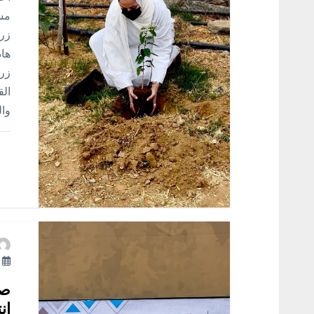
ل
مسا
زرا
ا
هاد
زرا
ت
الق
وال
أ
صق
إن