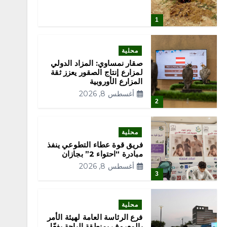
1
محلية
صقار نمساوي: المزاد الدولي
لمزارع إنتاج الصقور يعزز ثقة
المزارع الأوروبية
أغسطس 8, 2026
2
محلية
فريق قوة عطاء التطوعي ينفذ
مبادرة “احتواء 2” بجازان
أغسطس 8, 2026
3
محلية
فرع الرئاسة العامة لهيئة الأمر
بالمعروف بمنطقة الباحة يفعّل