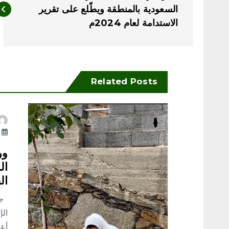
ص
السعودية بالمنطقة ويطّلع على تقرير
الاستدامة لعام 2024م
فّ
ح
Related Posts
ا
ل
أ
م
ور
ال
ق
ال
جد
ا
الإ
أعم