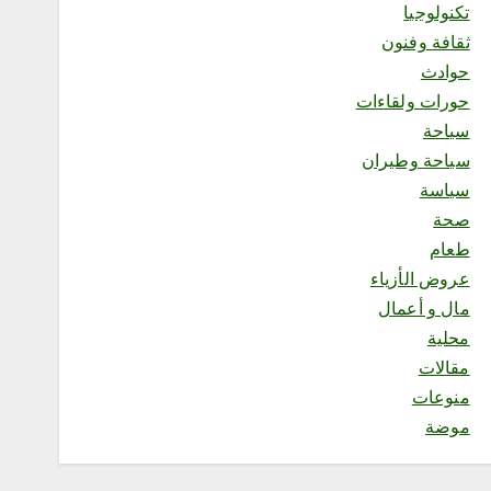
تكنولوجيا
ثقافة وفنون
محلية
فريق قوة عطاء التطوعي ينفذ
حوادث
مبادرة “احتواء 2” بجازان
حورات ولقاءات
أغسطس 8, 2026
سياحة
3
سياحة وطيران
سياسة
محلية
صحة
فرع الرئاسة العامة لهيئة الأمر
بالمعروف بمنطقة الباحة يفعّل
طعام
الحافلة التوعوية بمهرجان
عروض الأزياء
العسل الدولي الثامن عشر
مال و أعمال
أغسطس 8, 2026
4
محلية
مقالات
منوعات
موضة