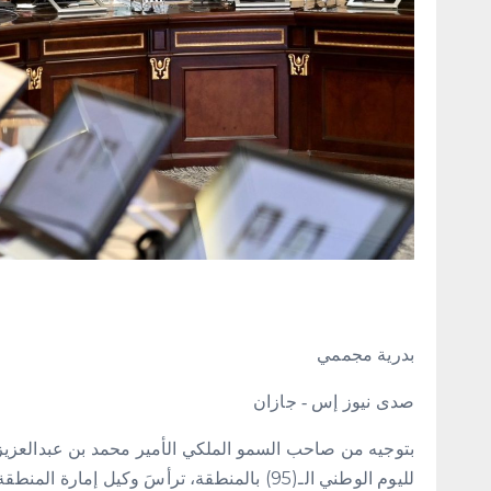
بدرية مجممي
صدى نيوز إس ‐ جازان
بتوجيه من صاحب السمو الملكي الأمير محمد بن عبدالعزيز 
لليوم الوطني الـ(95) بالمنطقة، ترأسَ وكيل إ