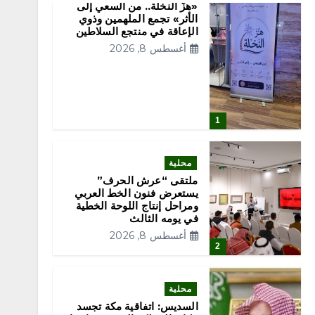
«هزّ النخلة.. من السعي إلى
الأثر» تجمع الملهمين وذوي
الإعاقة في منتجع السلاطين
أغسطس 8, 2026
1
محلية
ملتقى “عرش الحرف”
يستعرض فنون الخط العربي
ومراحل إنتاج اللوحة الخطية
في يومه الثالث
أغسطس 8, 2026
2
محلية
السديس: اتفاقية مكة تجسد