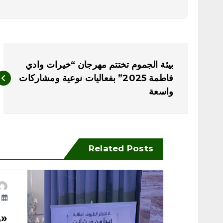
ت
‏بيئة الجموم تختتم مهرجان “خيرات وادي
ص
فاطمة 2025” بفعاليات نوعية ومشاركات
واسعة ‏
فّ
ح
Related Posts
ا
ل
أ
«ه