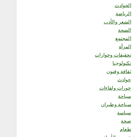
محلية
الحوادث
«هزّ النخلة.. من السعي إلى
الرياضة
الأثر» تجمع الملهمين وذوي
الإعاقة في منتجع السلاطين
الشعر والأدب
أغسطس 8, 2026
الصحة
المجتمع
المرأة
تحقيقات وحوارات
1
تكنولوجيا
ثقافة وفنون
محلية
حوادث
ملتقى “عرش الحرف”
حورات ولقاءات
يستعرض فنون الخط العربي
سياحة
ومراحل إنتاج اللوحة الخطية
في يومه الثالث
سياحة وطيران
أغسطس 8, 2026
سياسة
2
صحة
طعام
محلية