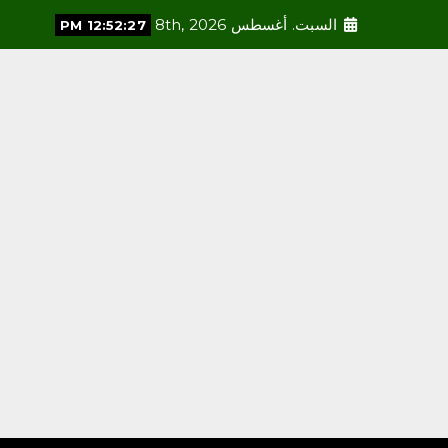
الحضارية والعالمية، وتعزز قيم
الأخوة والتعاون والأمن
السبت. أغسطس 8th, 2026
12:52:29 PM
والسلام
أغسطس 8, 2026
3
محلية
فاطمة محنشي رئيسةً لصالون
جازان الثقافي بجمعية الأدب
والأدباء
أغسطس 8, 2026
4
محلية