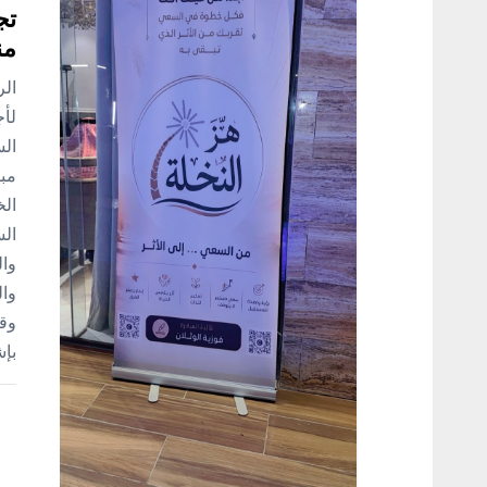
م
تج
ق
من
ال
ا
لأج
الس
ل
مبا
ا
الس
وال
ت
وال
وقد
بإ