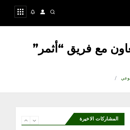
جمعية نماء للخدمات
 وشعر
صحة
رياضة
الاجتماعية تنفذ اليوم فعاليات
الأسبوع العالمي للرضاعة
الطبيعية بالشراكة مع جمعية
إدرار
أغسطس 8, 2026
5
عاون مع فريق “أثمر”
محلية
«مرفأ» تحتفي بخريجي تأهيل
المقبلين على الزواج وتدشّن
منصتها الإلكترونية
وعي ‏
أغسطس 8, 2026
6
المشاركات الاخيرة
محلية