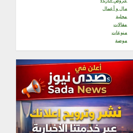
عروض الأزياء
السديس: اتفاقية مكة تجسد
مال و أعمال
مكانة المملكة الدينية وريادتها
الحضارية والعالمية، وتعزز قيم
محلية
الأخوة والتعاون والأمن
مقالات
والسلام
أغسطس 8, 2026
منوعات
3
موضة
محلية
فاطمة محنشي رئيسةً لصالون
جازان الثقافي بجمعية الأدب
والأدباء
أغسطس 8, 2026
4