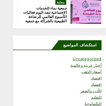
محلية
جمعية نماء للخدمات
الاجتماعية تنفذ اليوم فعاليات
الأسبوع العالمي للرضاعة
الطبيعية بالشراكة مع جمعية
إدرار
أغسطس 8, 2026
5
استكشاف المواضيع
محلية
«مرفأ» تحتفي بخريجي تأهيل
المقبلين على الزواج وتدشّن
Uncategorized
منصتها الإلكترونية
أخبار عربية وعالمية
أغسطس 8, 2026
أسعار الذهب
اقتصاد
اقتصاد
الأدب والشعر
6
التعليم
التكنولوجيا