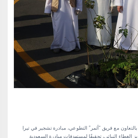
 بالتعاون مع فريق “أثمر” التطوعي، مبادرة تشجير في تيرا
الغطاء النباتي، تحقيقًا لمستهدفات مبادرة السعودية