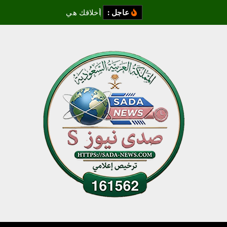
عاجل :
أ
خ
ل
ق
ك
ه
ي
س
ي
ر
ت
ك
ا
ل
ذ