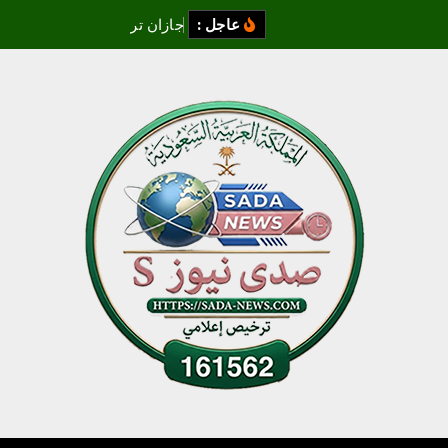
عاجل :
ج
ا
ز
ا
ن
ت
ر
س
م
م
س
ت
ق
ب
ل