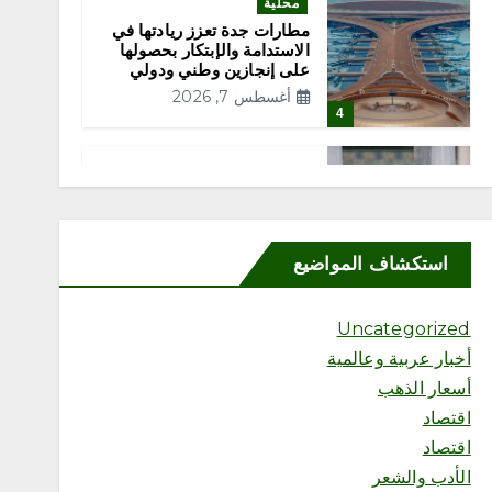
محلية
مطارات جدة تعزز ريادتها في
الاستدامة والإبتكار بحصولها
على إنجازين وطني ودولي
أغسطس 7, 2026
4
محلية
الشيخ عبدالله البعيجان في
خطبة الجمعة من المسجد
النبوي يوصي المسلمين
استكشاف المواضيع
بتقوى الله فهي مفتاح سعادة
أغسطس 7, 2026
5
Uncategorized
أخبار عربية وعالمية
محلية
أسعار الذهب
أمانة جدة تضبط لحومًا فاسدة
اقتصاد
وتتعقب البيع العشوائي بنطاق
بريمان
اقتصاد
أغسطس 7, 2026
الأدب والشعر
6