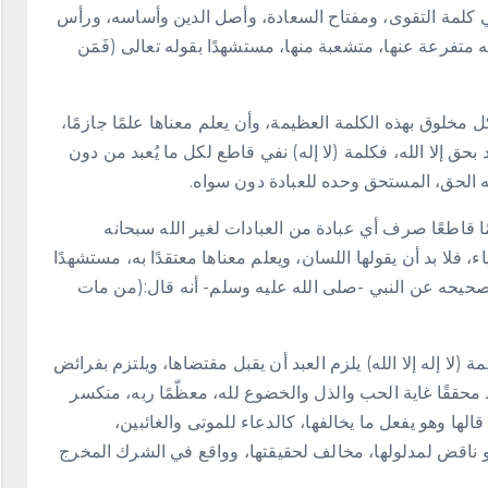
مة هي كلمة التقوى، ومفتاح السعادة، وأصل الدين وأساسه، ورأس
متفرعة عنها، متشعبة منها، مستشهدًا بقوله تعالى (فَمَن
 مخلوق بهذه الكلمة العظيمة، وأن يعلم معناها علمًا جازمًا،
ود بحق إلا الله، فكلمة (لا إله) نفي قاطع لكل ما يُعبد من دون
لإله الحق، المستحق وحده للعبادة دون سواه.
مًا قاطعًا صرف أي عبادة من العبادات لغير الله سبحانه
ولياء، فلا بد أن يقولها اللسان، ويعلم معناها معتقدًا به، مستشهدًا
رواه مسلم في صحيحه عن النبي -صلى الله عليه وسلم- أنه قال:(من مات
(لا إله إلا الله) يلزم العبد أن يقبل مقتضاها، ويلتزم بفرائض
حققًا غاية الحب والذل والخضوع لله، معظّمًا ربه، منكسر
الها وهو يفعل ما يخالفها، كالدعاء للموتى والغائبين،
 ناقض لمدلولها، مخالف لحقيقتها، وواقع في الشرك المخرج