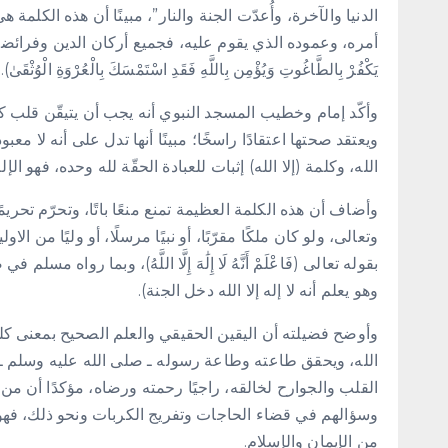
الدنيا والآخرة، وأُعدّت الجنة والنار”، مبينًا أن هذه الكل
أمره، وعموده الذي يقوم عليه، فجميع أركان الدين وفرائضه 
يَكْفُرْ بِالطَّاغُوتِ وَيُؤْمِن بِاللَّهِ فَقَدِ اسْتَمْسَكَ بِالْعُرْوَةِ الْوُثْقَىٰ).
وأكّد إمام وخطيب المسجد النبوي أنه يجب أن يتيقّن قلب كل
ويعتقد صحتها اعتقادًا راسخًا؛ مبينًا أنها تدل على أنه لا معب
الله، وكلمة (إلا الله) إثبات للعبادة الحقّة لله وحده، فهو ا
وأضاف أن هذه الكلمة العظيمة تمنع منعًا باتًا، وتحرّم تحري
وتعالى، ولو كان ملكًا مقرّبًا، أو نبيًا مرسلًا، أو وليًا من الا
بقوله تعالى (فَاعْلَمْ أَنَّهُ لَا إِلَٰهَ إِلَّا اللَّهُ)، وبما 
وهو يعلم أنه لا إله إلا الله دخل الجنة).
وأوضح فضيلته أن اليقين الحقيقي والعلم الصحيح بمعنى كلمة 
الله، ويحقق طاعته وطاعة رسوله ـ صلى الله عليه وسلم ـ م
القلب والجوارح لخالقه، راجيًا رحمته ورضاه، مؤكدًا أن من ق
وسؤالهم في قضاء الحاجات وتفريج الكربات ونحو ذلك، فهو
من الإيمان والإسلام.