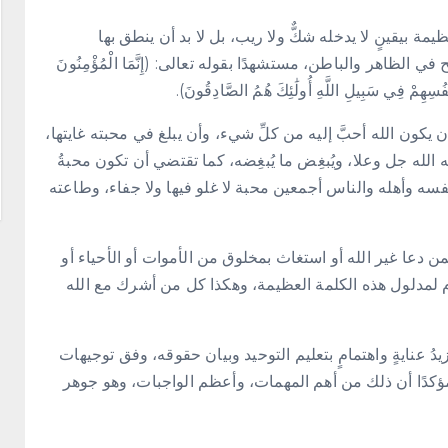
مة بيقينٍ لا يدخله شكٌّ ولا ريب، بل لا بد أن ينطق بها
 الظاهر والباطن، مستشهدًا بقوله تعالى: (إِنَّمَا الْمُؤْمِنُونَ
وَأَنفُسِهِمْ فِي سَبِيلِ اللَّهِ أُولَٰئِكَ هُمُ الصَّادِقُونَ).
كون الله أحبَّ إليه من كلِّ شيء، وأن يبلغ في محبته غايتها،
ُه الله جل وعلا، ويُبغِض ما يُبغِضه، كما تقتضي أن تكون محبةُ
سه وأهله والناس أجمعين محبة لا غلو فيها ولا جفاء، وطاعته
 فمن دعا غير الله أو استغاث بمخلوق من الأموات أو الأحياء أو
دم لمدلول هذه الكلمة العظيمة، وهكذا كل من أشرك مع الله
دُ عنايةٍ واهتمامٍ بتعليم التوحيد وبيان حقوقه، وفق توجيهات
، مؤكدًا أن ذلك من أهم المهمات، وأعظم الواجبات، وهو جوهر