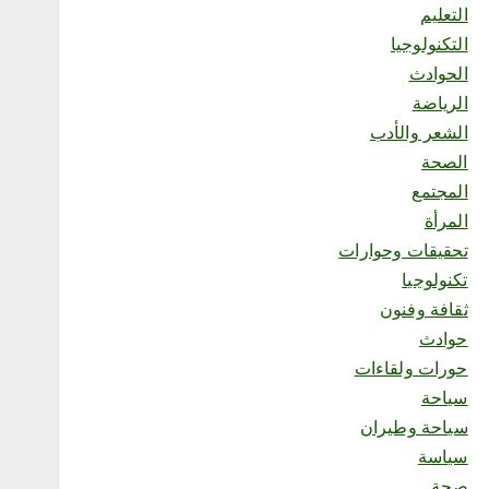
التعليم
التكنولوجيا
محلية
الحوادث
«صيف العنود»… أمسية جعلت
الرياضة
من الجمهور بطلًا ومن الخيال
لغةً للحياة
الشعر والأدب
أغسطس 7, 2026
الصحة
1
المجتمع
المرأة
محلية
تحقيقات وحوارات
جازان ترسم مستقبلها.. انطلاق
تكنولوجيا
منظومة استراتيجية جديدة
للاستثمار والتخطيط
ثقافة وفنون
أغسطس 7, 2026
حوادث
2
حورات ولقاءات
سياحة
محلية
سياحة وطيران
الحنين إلى القرى القديمة..
سياسة
حين تشتاق الذاكرة إلى المكان
صحة
أغسطس 7, 2026