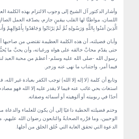
وأشار الدكتور آل الشيخ إلى وجوب الالتزام بهذه الكلمة العظي
اللسان، مواطئًا لها القلب بيقينٍ جازم، يصدّقه العمل الصالح في
الَّذِينَ آمَنُوا بِاللَّهِ وَرَسُولِهِ ثُمَّ لَمْ يَرْتَابُوا وَجَاهَدُوا بِأَمْوَالِهِمْ 
وأبان فضيلته، أن هذه الكلمة العظيمة تقتضي من صاحبها أن ي
حتى يقدّم محابَّ خالقه على هواه ورغباته، وأن يحبَّ ما يُحبّ
رسول الله -صلى الله عليه وسلم- أعظمَ من محبة العبد لنف
فيما أمر، واجتناب ما نهى عنه وزجر.
وتابع أن كلمة (لا إله إلا الله) توجب الكفر بعبادة غير الله،
استغاث بحي غائب عنه فيما لا يقدر عليه إلا الله فهو مصا
أحدًا في ربوبيته أو ألوهيته أو أسمائه وصفاته.
وختم فضيلته الخطبة داعيًا إلى أن يكون للعلماء والدعاة مزي
الوحيين، وما قرَّره الصحابةُ والتابعون رضوان الله عليهم
الدعوة التي تحقق الغاية التي خُلق الخلق من أجلها.