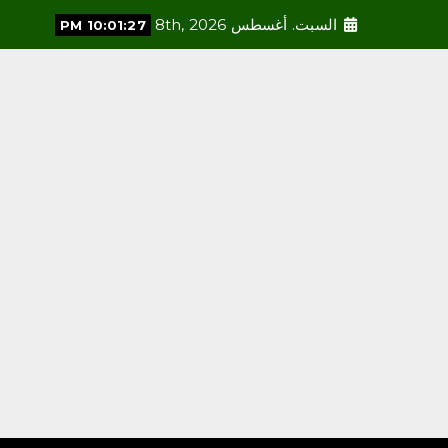
السبت. أغسطس 8th, 2026
10:01:28 PM
محلية
الحنين إلى القرى القديمة..
حين تشتاق الذاكرة إلى المكان
أغسطس 7, 2026
3
محلية
مطارات جدة تعزز ريادتها في
الاستدامة والإبتكار بحصولها
على إنجازين وطني ودولي