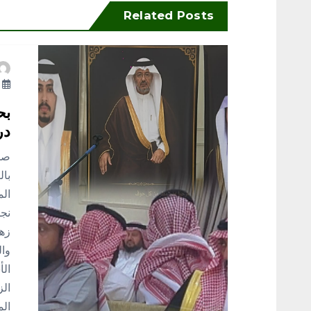
ح
Related Posts
ا
أ
ل
بح
م
در
صدى
ق
بال
الم
ا
نجل
زهر
ل
وال
الأ
ا
الز
الم