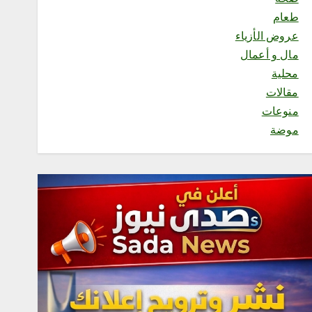
3
طعام
عروض الأزياء
محلية
مال و أعمال
مطارات جدة تعزز ريادتها في
محلية
الاستدامة والإبتكار بحصولها
مقالات
على إنجازين وطني ودولي
أغسطس 7, 2026
منوعات
4
موضة