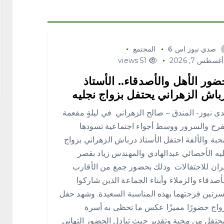
صدي نيوز اس 6
المجتمع
غسطس 7, 2026
51 views
ضور الأهل والأصدقاء.. الأستاذ
باش الزهراني يحتفل بزواج نجليه
 نيوز- المندق – صالح الزهراني في ليلةٍ مفعمة
فرح والسرور ووسط أجواء اجتماعية تسودها
حبة والألفة احتفل الأستاذ درباش الزهراني بزواج
يه الأخصائي عبدالهادي والمهندس زياد بقصر
ان للاحتفالات وذلك بحضور جمع من الأقارب
أصدقاء والزملاء وأبناء الجماعة الذين شاركوا
سرتين فرحتهما بهذه المناسبة السعيدة. وشهد حفل
واج حضورًا مميزًا عكس ما تحظى به أسرة
حتفل من محبة وتقدير حيث تبادل الحضور التهاني