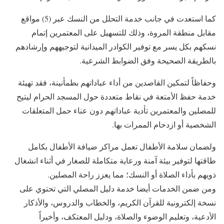
كما استعدت في جانب خدمة التحلل من النسك عبر (5) مواقع
مقابل منطقة المروة، وذلك للتسهيل على المعتمرين إتمام
نسكهم بكل يسر مع توفير الكوادر الميدانية لتوجيههم وإرشادهم
بالطريقة الصحيحة وفق الضوابط الشرعية.
وحفاظاً لتمكين القاصدين من أداء عباداتهم بطمأنينة، فقد تهيئة
خدمة حفظ الأمتعة في نقاط متعددة حول المسجد الحرام ليتيح
للمصلين والمعتمرين تأدية عباداتهم دون عناء حمل المتعلقات
الشخصية أو ازدحام الممرات بها.
ولضمان سلامة الأطفال تعمل مراكز ضيافة الأطفال بكامل
طاقتها لتوفير بيئة آمنة ورعاية متكاملة للصغار في أثناء انشغال
ذويهم بأداء الصلاة أو النسك؛ مما يعزز راحة المصلين.
ومن ضمن الخدمات أيضا خدمة دليل المصلي التي تحتوي على
نسخة إلكترونية للقرآن الكريم، والخطاب والدروس، والأذكار
الأدعية، وتعليم الوضوء والصلاة، ودليل المعتكف، وأخيراً