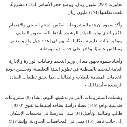
تجاوزت (290) مليون ريال، ووضع حجر الأساس لـ(24) مشروعًا
بلغت تكلفتها (754) مليون ريال.
وأكد سموه أن هذه المشروعات تعكس الدعم السخي والاهتمام
الكبير الذي توليه القيادة الرشيدة -أيدها الله- بتطوير التعليم،
وتوفير بيئات تعليمية متكاملة تُسهم في إعداد جيل واعٍ ومتعلم
ومنافس عالميًا، وقادر على خدمة دينه ووطنه.
وأشاد سموه بجهود معالي وزير التعليم وقيادات الوزارة والإدارة
العامة للتعليم بالمنطقة في تطوير البيئة التعليمية، وتحسين جودة
الخدمات المقدمة للطلاب والطالبات، بما يحقق تطلعات القيادة
الرشيدة – أيدها الله -.
وشملت المشروعات، التي تم تدشينها اليوم، إنشاء (8) مشروعات
هندسية بواقع (146) فصلًا دراسيًا بطاقة استيعابية تفوق (4000)
طالب وطالبة، وتأهيل (34) مبنى مدرسيًا في مجمعات الإسكان،
إلى جانب تأهيل (13) مبنى في المحافظات الحدودية، وإنشاء (5)