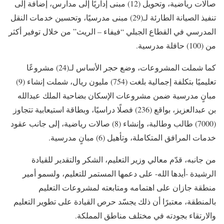
صالات رياضية، وتحويل (12) مبنى إداريًا إلى مدارس، إضافة إلى
تنفيذ الصيانة الطارئة لـ(29) مبنى مدرسيًا، وتحسين خدمات النقل
المدرسي في القطاع الجبلي “فيفاء – الريث” من خلال توفير أكثر
من (100) حافلة مدرسية.
كما شملت المشروعات، وضع حجر الأساس لـ(24) مشروعًا
تعليميًا بتكلفة إجمالية بلغت (754) مليون ريال، شملت إنشاء (9)
مبانٍ مدرسية ضمن مشروعات الإسكان بضاحية الملك عبدالله
بن عبدالعزيز، بواقع (236) فصلًا دراسيًا، وبطاقة استيعابية تتجاوز
(7000) طالب وطالبة، وإنشاء (8) صالات رياضية، إلى جانب عقود
خدمات المرافق المتكاملة، وتأهيل (6) مبانٍ مدرسية.
من جانبه، قدّم معالي وزير التعليم، الشكر والتقدير للقيادة
الرشيدة -أيدها الله- على دعمها المستمر للتعليم، ولسمو أمير
منطقة جازان على اهتمامه ومتابعته لمشروعات التعليم
بالمنطقة، معتبرًا أن ذلك يجسّد حرص القيادة على تطوير التعليم
والارتقاء بجودته في مختلف مناطق المملكة.