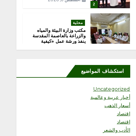
2
محلية
مكتب وزارة البيئة والمياه
والزراعة بالعاصمة المقدسة
ينفذ ورشة عمل «كيفية
التصوير الميداني»
أغسطس 6, 2026
3
استكشاف المواضيع
محلية
مكتب وزارة البيئة والمياه
Uncategorized
والزراعة بمحافظة رابغ يسلّم
بلدية حجر شتلات زراعية
أخبار عربية وعالمية
متنوعة لدعم أعمال التشجير
أسعار الذهب
أغسطس 6, 2026
اقتصاد
4
اقتصاد
الأدب والشعر
محلية