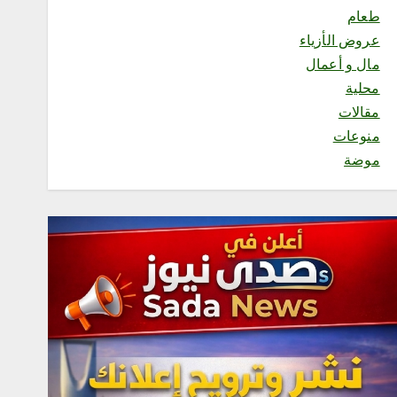
الاصطناعي”.. الأحد المقبل
طعام
أغسطس 6, 2026
عروض الأزياء
1
مال و أعمال
محلية
محلية
مقالات
العمري : وكيلا بمنظمة الامم
منوعات
المتحدة للتدريب والاعلام
أغسطس 6, 2026
موضة
2
محلية
مكتب وزارة البيئة والمياه
والزراعة بالعاصمة المقدسة
ينفذ ورشة عمل «كيفية
التصوير الميداني»
أغسطس 6, 2026
3
محلية