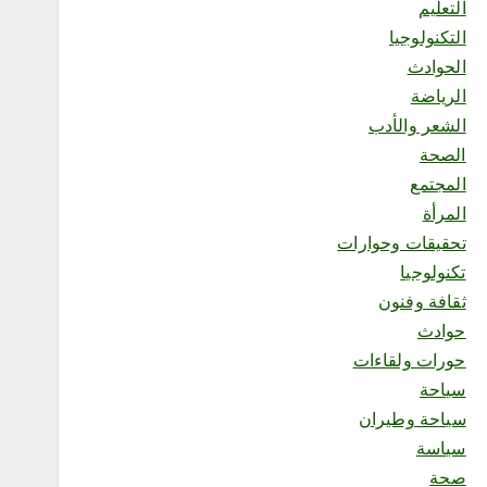
التعليم
إثراء يختتم النسخة الخامسة
من برنامج الشباب الصيفي
التكنولوجيا
بلوحة فنية بعنوان “ذاكرة
الحوادث
المدينة”
الرياضة
أغسطس 6, 2026
5
الشعر والأدب
الصحة
سياحة
محلية
المجتمع
برئاسة المستشار بندر
المرأة
المقاطي.. جمعية خبراء
تحقيقات وحوارات
السياحة تعقد أول اجتماع لفرع
منطقة مكة المكرمة وتطلق
تكنولوجيا
خطتها لتعزيز السياحة
ثقافة وفنون
بالمنطقة
أغسطس 6, 2026
حوادث
حورات ولقاءات
6
سياحة
سياحة وطيران
سياسة
محلية
منشآت” تطلق “أسبوع الذكاء
صحة