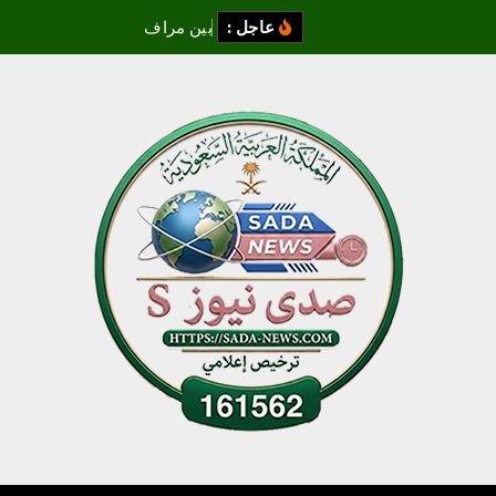
عاجل :
ب
ي
ن
م
ر
ا
ف
ئ
ا
ل
و
ج
د