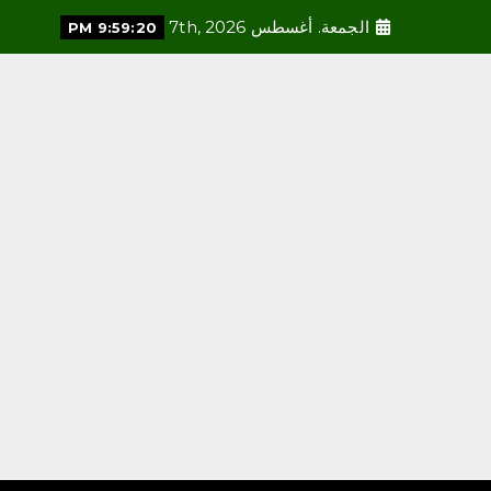
الجمعة. أغسطس 7th, 2026
9:59:21 PM
محلية
مكتب وزارة البيئة والمياه
والزراعة بالعاصمة المقدسة
ينفذ ورشة عمل «كيفية
التصوير الميداني»
أغسطس 6, 2026