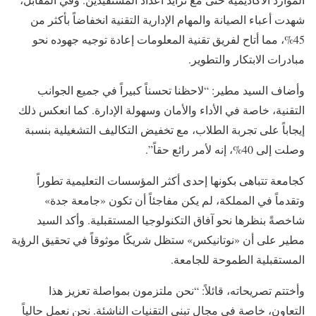
شهدت أعباء الصيانة والمهام الإدارية التقنية انخفاضاً بأكثر من
45%، مما أتاح لفريق تقنية المعلومات إعادة توجيه جهوده نحو
مبادرات الابتكار والتطوير.
وأضاف السيد مطير: “لاحظنا تحسناً كبيراً في جميع الجوانب
التقنية، خاصة في الأداء والأمان وسهولة الإدارة. كما انعكس ذلك
إيجاباً على تجربة الطلاب، مع تخفيض التكاليف التشغيلية بنسبة
وصلت إلى 40%، إنه لأمر رائع حقاً”.
كجامعة تتباهى بكونها إحدى أكثر المؤسسات التعليمية تطوراً
وتقدماً في المملكة، لم يكن مفاجئاً أن تكون «جامعة جدة»
شاخصةً بنظرها نحو آفاق التكنولوجيا المستقبلية. وأكد السيد
مطير على أن «نوتانيكس» ستظل شريكًا موثوقاً في تحقيق الرؤية
المستقبلية الطموحة للجامعة.
وأختتم تصريحاته، قائلاً: “نحن ملتزمون بمواصلة تعزيز هذا
التعاون، خاصة في مجال تبني التقنيات الناشئة. نحن نعمل حالياً