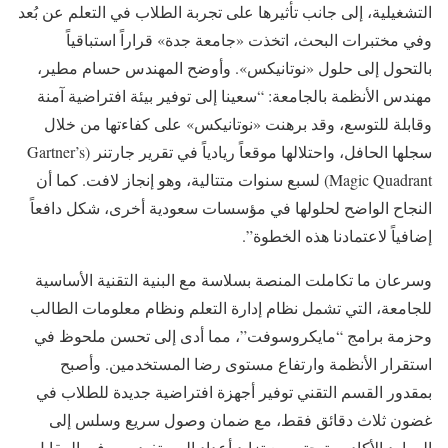
التشغيلية، إلى جانب تأثيرها على تجربة الطلاب في التعلم عن بُعد
وفي مختبرات البحث، اتخذت «جامعة جدة» قراراً استباقياً
بالتحول إلى حلول «نوتانيكس». وأوضح المهندس حسام مطير،
مهندس الأنظمة بالجامعة: “سعينا إلى توفير بيئة افتراضية آمنة
وقابلة للتوسع، وقد برهنت «نوتانيكس» على كفاءتها من خلال
سجلها الحافل، واحتلالها موقعاً ريادياً في تقرير جارتنر (Gartner’s
Magic Quadrant) لسبع سنوات متتالية، وهو إنجاز لافت. كما أن
النجاح الواضح لحلولها في مؤسسات سعودية أخرى، شكل دافعاً
إضافياً لاعتمادنا هذه الخطوة”.
وسرعان ما تكاملت المنصة بسلاسة مع البنية التقنية الأساسية
للجامعة، التي تشمل نظام إدارة التعلم ونظام معلومات الطالب
وحزمة برامج “مايكروسوفت”، مما أدى إلى تحسن ملحوظ في
استقرار الأنظمة وارتفاع مستوى رضا المستخدمين. وأصبح
بمقدور القسم التقني توفير أجهزة افتراضية جديدة للطلاب في
غضون ثلاث دقائق فقط، مع ضمان وصول سريع وسلس إلى
الموارد الأكاديمية حتى مع تزايد أعداد المستفيدين. وفي المقابل،