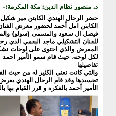
د. منصور نظام الدين: مكة المكرمة:-
حضر الرحال الهندي الكابتن مير شكيل 
الكابتن امل أحمد لحضور معرض الفنان 
فيصل ال سعود والمسمى (سولو) والم
للفنان التشكيلي ماجد البقمي الذي ر
المعرض والذي احتوى على لوحات تشكل
لكل لوحه، حيث قام سمو الأمير احمد
تفاصيلها
والتي كانت تعني الكثير له من حيث ال
تجسيدها وقد قام الرحال الهندي بعرض 
الأمير أحمد بالفكره و قرر القيام بها ب