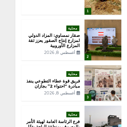
1
محلية
صقار نمساوي: المزاد الدولي
لمزارع إنتاج الصقور يعزز ثقة
المزارع الأوروبية
أغسطس 8, 2026
2
محلية
فريق قوة عطاء التطوعي ينفذ
مبادرة “احتواء 2” بجازان
أغسطس 8, 2026
3
محلية
فرع الرئاسة العامة لهيئة الأمر
بالمعروف بمنطقة الباحة يفعّل