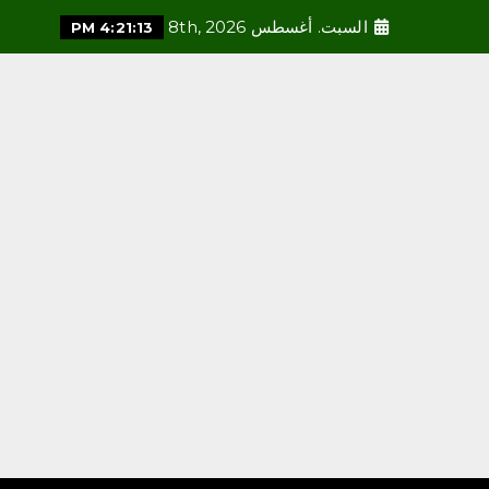
السبت. أغسطس 8th, 2026
4:21:15 PM
محلية
فريق قوة عطاء التطوعي ينفذ
مبادرة “احتواء 2” بجازان
أغسطس 8, 2026
3
محلية
فرع الرئاسة العامة لهيئة الأمر
بالمعروف بمنطقة الباحة يفعّل
الحافلة التوعوية بمهرجان
العسل الدولي الثامن عشر
أغسطس 8, 2026
4
محلية
«هزّ النخلة.. من السعي إلى
الأثر» تجمع الملهمين وذوي
الإعاقة في منتجع السلاطين
أغسطس 8, 2026