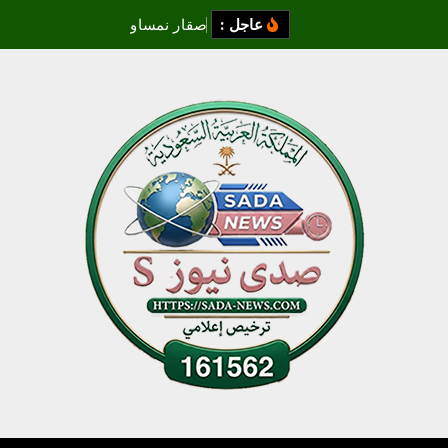
عاجل :
ص
ق
ا
ر
ن
م
س
ا
و
ي
:
ا
ل
م
ز
ا
د
ا