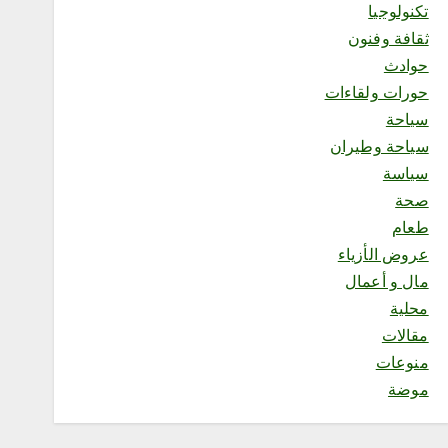
تكنولوجيا
ثقافة وفنون
محلية
فريق قوة عطاء التطوعي ينفذ
حوادث
مبادرة “احتواء 2” بجازان
حورات ولقاءات
أغسطس 8, 2026
سياحة
3
سياحة وطيران
سياسة
محلية
صحة
فرع الرئاسة العامة لهيئة الأمر
بالمعروف بمنطقة الباحة يفعّل
طعام
الحافلة التوعوية بمهرجان
عروض الأزياء
العسل الدولي الثامن عشر
مال و أعمال
أغسطس 8, 2026
4
محلية
مقالات
منوعات
موضة