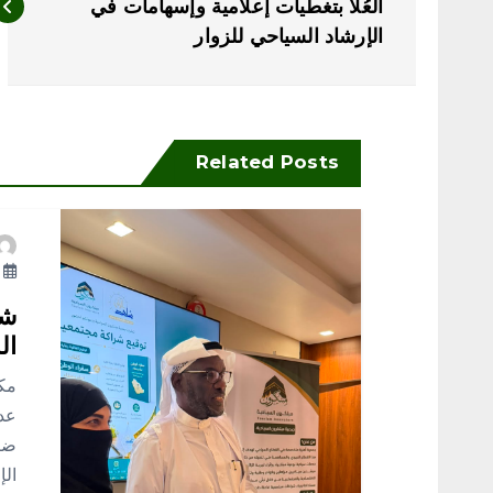
ص
العُلا بتغطيات إعلامية وإسهامات في
الإرشاد السياحي للزوار
فّ
ح
Related Posts
ا
ل
يو
م
شر
ال
ق
مكة
عد
ا
ضيو
الإ