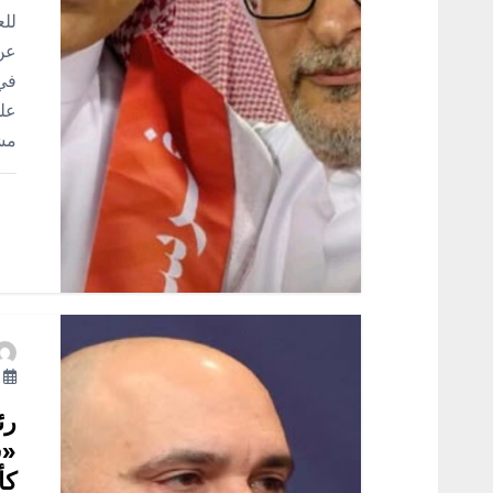
ل
للع
ا
عن 
في
ت
على
مشي
أ
رئ
«ف
كأ