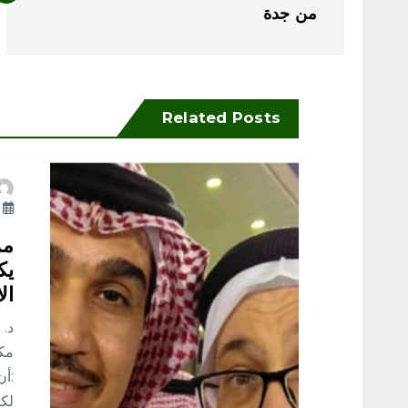
ص
من جدة
فّ
ح
Related Posts
ا
ل
أ
م
مد
يك
ق
ال
د. 
ا
مك
:أن
لكر