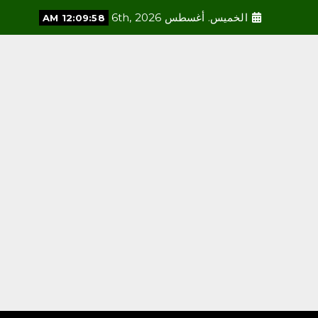
الخميس. أغسطس 6th, 2026
12:10:00 AM
محلية
أمانة العاصمة المقدسة تطلق
مسابقة “بيوت خضراء” لتحفيز
تنسيق النباتات في المنازل
أغسطس 5, 2026
3
محلية
رئاسة الشؤون الدينية توضح
خطيبا الجمعة في الحرمين
الشريفين ليوم بعد غد الجمعة