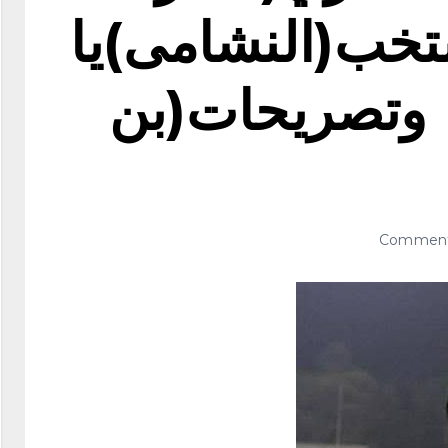
تخب(النشامى)يا
 وتصريحات(بن