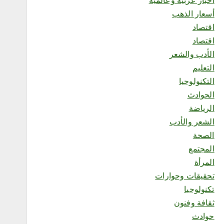
أخبار عربية وعالمية
والزراعة بمحافظة رابغ يكثّف
الجولات الرقابية على مزارع
أسعار الذهب
المحافظة لتعزيز الامتثال
اقتصاد
وحماية الإنتاج الزراعي”
أغسطس 5, 2026
اقتصاد
5
الأدب والشعر
التعليم
محلية
التكنولوجيا
إقبال من الزوار والمصطافين
الحوادث
على المركز الميداني التوعوي
لهيئة الأمر بالمعروف والنهي
الرياضة
عن المنكر بمحافظة الطائف
الشعر والأدب
أغسطس 5, 2026
الصحة
6
المجتمع
المرأة
محلية
تحقيقات وحوارات
رحيل أحد أشهر الحرفيين
الشعبيين في منطقة جازان..
تكنولوجيا
العم محمد الغماري في ذمة
ثقافة وفنون
الله
حوادث
أغسطس 5, 2026