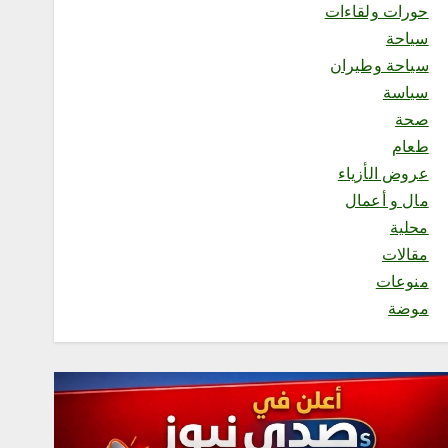
1
حورات ولقاءات
سياحة
سياحة وطيران
محلية
مجاهدو جازان يضبطون
سياسة
مواطنًا لنقله 11 مخالفًا لنظام
صحة
أمن الحدود
طعام
أغسطس 5, 2026
2
عروض الأزياء
مال و أعمال
محلية
محلية
أمانة العاصمة المقدسة تطلق
مقالات
مسابقة “بيوت خضراء” لتحفيز
منوعات
تنسيق النباتات في المنازل
موضة
أغسطس 5, 2026
3
محلية
رئاسة الشؤون الدينية توضح
خطيبا الجمعة في الحرمين
الشريفين ليوم بعد غد الجمعة