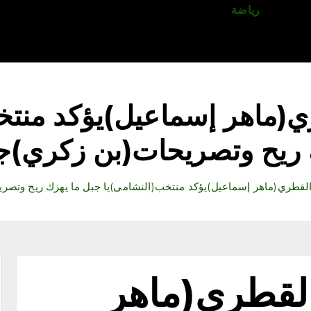
قتصاد
رياضة
ثقافة وفنون
مقالات
تكنولوجيا
أدب
(ماهر إسماعيل)يؤكد منتخ
ريح وتصريحات(بن زكري)ج
لقطري(ماهر إسماعيل)يؤكد منتخب(النشامى)يا جبل ما يهزك ريح وتصر
لقطري(ماهر