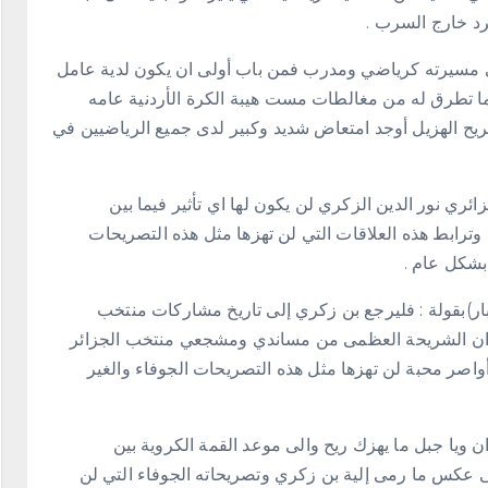
رد خارج السرب .
في مسيرته كرياضي ومدرب فمن باب أولى ان يكون لدية عامل
يما تطرق له من مغالطات مست هيبة الكرة الأردنية عامه
يح الهزيل أوجد امتعاض شديد وكبير لدى جميع الرياضيين في
ري نور الدين الزكري لن يكون لها اي تأثير فيما بين
ة وترابط هذه العلاقات التي لن تهزها مثل هذه التصريحات
 بشكل عام .
ر)بقولة : فليرجع بن زكري إلى تاريخ مشاركات منتخب
 ان الشريحة العظمى من مساندي ومشجعي منتخب الجزائر
وأواصر محبة لن تهزها مثل هذه التصريحات الجوفاء والغير
ن ويا جبل ما يهزك ريح والى موعد القمة الكروية بين
ى عكس ما رمى إلية بن زكري وتصريحاته الجوفاء التي لن