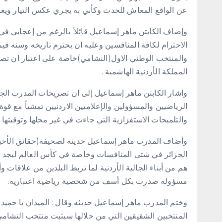
عن الواقع المعاش للحدث وكأني به يجري عكس التيار ويغ
وإضاف الكابتن ماهر إسماعيل قائلاً: بالرغم من إعجابي 
الاحترام لكافة المنافسين وعليه ان يحترم تاريخه وسنه ف
والمنتخب الوطني الاول(النشامي)خاصة على اعتبار ان تصر
المملكة الأردنية الهاشمية .
واشار الكابتن ماهر إسماعيل إلى ان تصريحات المدرب الجزائ
الرياضيين والمسؤولين والإعلاميين الاردنيين تمشياً مع قو
والتلميحات الاستفزازية التي جاءت في غير محلها وتوقيتها
وأضاف المدرب ماهر إسماعيل حديثه لصحيفة(حقائق الأخبا
الجزائر في شتى المنافسات وخاصة في كأس العالم ليجد
هم من أبناء الجالية الأردنية لما تربط البلدين من علاقات 
مسؤوله صدرت بكل أسف من شخصية رياضية اعتباريه.
وختم المدرب ماهر إسماعيل حديثه وقال : الميدان يا حميدا
المنتخبين الشقيقين التي من خلالها سيثبت منتخب النشام