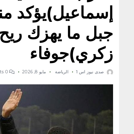
إسماعيل)يؤكد من
جبل ما يهزك ريح
زكري)جوفاء
صدى نيوز اس 1
الرياضة
مايو 8, 2026
0 Comments