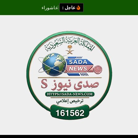
عاجل :
ع
ا
ش
و
ر
ا
ء
ر
م
ز
ا
ل
ت
ق
ا