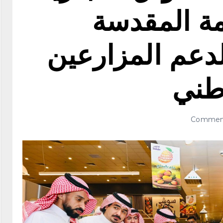
مة المقدسة
لدعم المزارعين
طني ‏