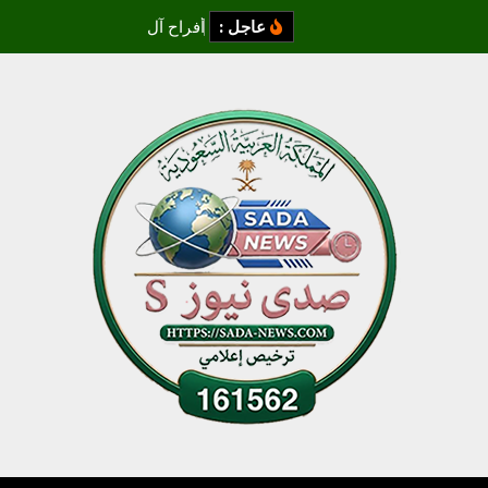
عاجل :
أ
ف
ر
ا
ح
آ
ل
ز
م
ز
م
ي
و
ا
ل