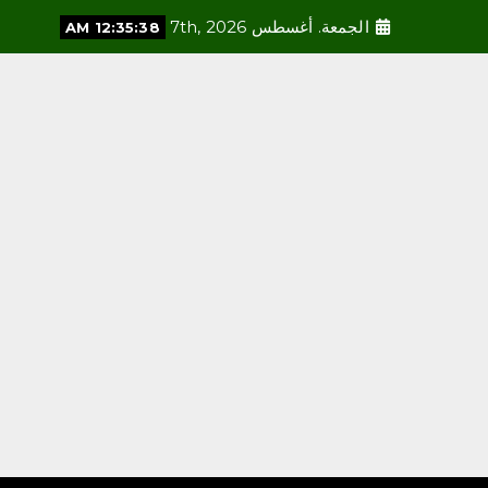
الجمعة. أغسطس 7th, 2026
12:35:39 AM
محلية
العمري : وكيلا بمنظمة الامم
المتحدة للتدريب والاعلام
أغسطس 6, 2026
3
محلية