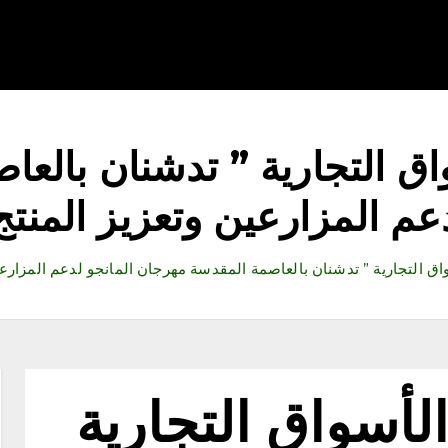
قتصاد
رياضة
ثقافة وفنون
مقالات
تكنولوجيا
أدب
واق التجارية ” تدشنان بال
عم المزارعين وتعزيز المنتج
سواق التجارية ” تدشنان بالعاصمة المقدسة مهرجان المانجو لدعم المزارعي
الأسواق التجارية