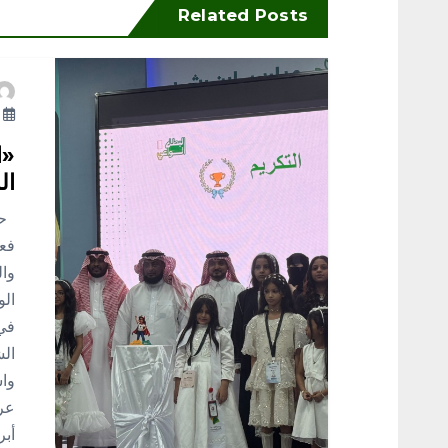
Related Posts
ا
ل
أ
م
«ا
ال
ق
حمد
فعا
ا
وال
الو
ل
في 
الش
ا
واس
عرض
ت
أبر