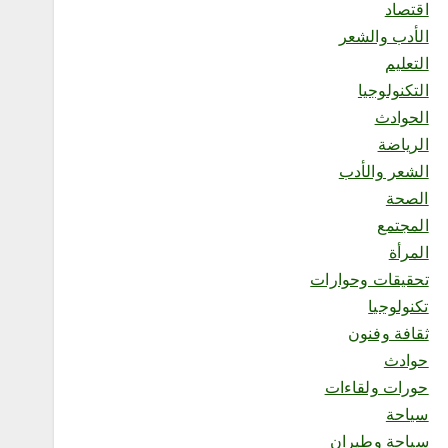
اقتصاد
إثراء يختتم النسخة الخامسة
من برنامج الشباب الصيفي
الأدب والشعر
بلوحة فنية بعنوان “ذاكرة
التعليم
المدينة”
أغسطس 6, 2026
التكنولوجيا
6
الحوادث
الرياضة
محلية
الشعر والأدب
«البطل الواعي» يختتم رحلته
الصحة
بتكريم المشاركين وصناعة
جيل أكثر وعياً
المجتمع
أغسطس 7, 2026
المرأة
1
تحقيقات وحوارات
تكنولوجيا
محلية
ثقافة وفنون
منشآت” تطلق “أسبوع الذكاء
حوادث
الاصطناعي”.. الأحد المقبل
حورات ولقاءات
أغسطس 6, 2026
2
سياحة
سياحة وطيران