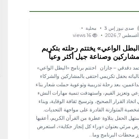
صدى نيوز إس 3
محلية
غسطس 7, 2026
16 views
لبطل الواعي» يختتم رحلته بتكريم
مشاركين وصناعة جيل أكثر وعياً
 دقدقي – جازان اختتم برنامج «البطل الواعي»
لياته بحفل تكريمي احتفى بالمشاركين والشركاء
داعمين، بعد رحلة تدريبية وتوعوية حملت شعار بناء
عي وتعزيز القيم، واستهدفت تنمية مهارات النشء
اتخاذ القرار الصحيح، وترسيخ ثقافة الوقاية، وبناء
خصية المتوازنة القادرة على مواجهة التحديات.
تهل الحفل بتلاوة عطرة من القرآن الكريم، أعقبها
 مرئي بعنوان «وراء كل إنجاز حكاية»، استعرض
ز محطات البرنامج وما…