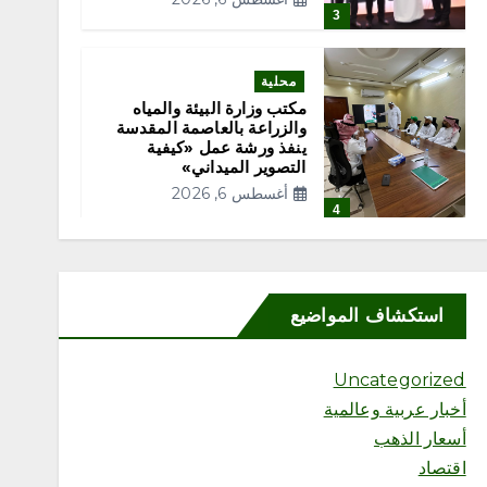
3
محلية
مكتب وزارة البيئة والمياه
والزراعة بالعاصمة المقدسة
ينفذ ورشة عمل «كيفية
التصوير الميداني»
أغسطس 6, 2026
4
محلية
مكتب وزارة البيئة والمياه
استكشاف المواضيع
والزراعة بمحافظة رابغ يسلّم
بلدية حجر شتلات زراعية
متنوعة لدعم أعمال التشجير
Uncategorized
أغسطس 6, 2026
5
أخبار عربية وعالمية
أسعار الذهب
اقتصاد
محلية