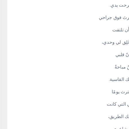
جرحت يدي.
برتَ فوق جراحي
ن تلتفت
 خُلِق لي وحدي،
ّ قلبي
 مباحةٌ
 القاسية.
رث يومًا
 التي كانت
ك الطريق،
لمشاعري