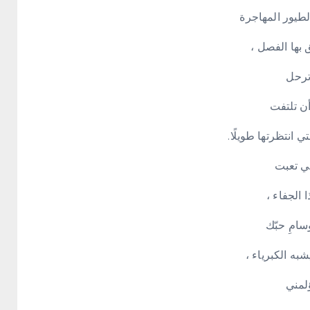
طيور المهاجرة
بها الفصل ،
رحل
ن تلتفت
ي انتظرتها طويلًا.
 تعبت
 الجفاء ،
امِ حبّك
به الكبرياء ،
لمني