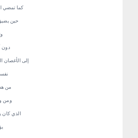
كما تمضي ال
حين يضيق 
وت
دون أ
إلى الأغصان الت
نفسي
من هذا
ومن وس
الذي كان يش
يؤ