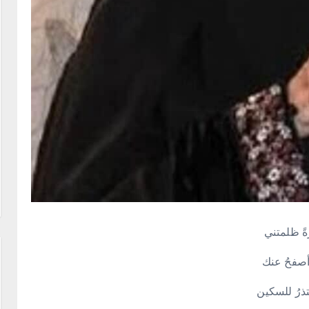
ةً ظلمتني
أصفحُ عنك
تذرُ للسكين