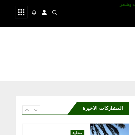
 وشعر
صحة
رياضة
4
محلية
جمعية رواد التطوعي بجازان
تطلق النسخة الثانية من
مشروع “بيئات التطوع” بدعم
من مؤسسة بن محفوظ الأهلية
أغسطس 6, 2026
5
محلية
علي الأمير في «معسكر
صيفية كاتب» بجازان.. قراءة
في مناهج النقد والمدارس
الأدبية وتحولاتها التاريخية
المشاركات الاخيرة
أغسطس 6, 2026
6
محلية