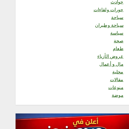
حوادث
محلية
حورات ولقاءات
“مكتب وزارة البيئة والمياه
والزراعة بمحافظة رابغ ينفذ
سياحة
الحملة الرقابية الحادية عشرة
سياحة وطيران
على حراج التمور بمركز حجر”
سياسة
أغسطس 6, 2026
2
صحة
طعام
عروض الأزياء
محلية
جمعية نبل الشبابية بمنطقة
مال و أعمال
الجوف تطلق حملة “من هنا
محلية
يبدأ الأثر” احتفاءً باليوم الدولي
للشباب
مقالات
أغسطس 6, 2026
منوعات
موضة
3
محلية