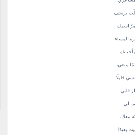
لّت ترتجف
مرَّ اسمك
ة المساء.
ي أحببتك
مّا ينبغي،
سي قليلًا …
ر قلبي
س لي.
َه معك،
َ بعيدًا