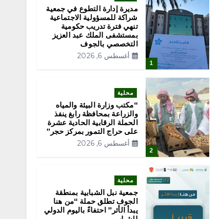
مديرة إدارة التطوع في جمعية
شراكة للمسؤولية الاجتماعية
تنهي فترة تدريب حكومية
بمستشفى الملك عبد العزيز
التخصصي بالجوف
أغسطس 6, 2026
1
محلية
“مكتب وزارة البيئة والمياه
والزراعة بمحافظة رابغ ينفذ
الحملة الرقابية الحادية عشرة
على حراج التمور بمركز حجر”
أغسطس 6, 2026
2
محلية
جمعية نبل الشبابية بمنطقة
الجوف تطلق حملة “من هنا
يبدأ الأثر” احتفاءً باليوم الدولي
للشباب