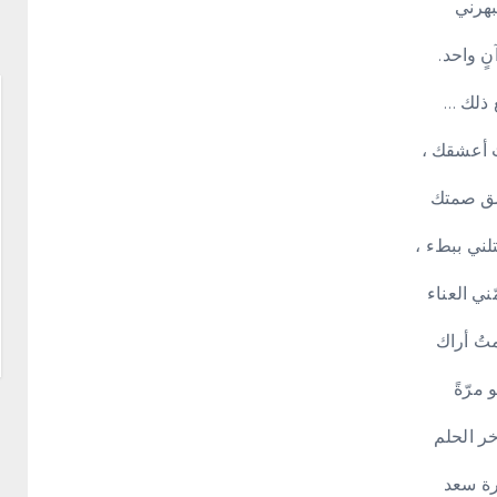
بهرني
ٍ واحد.
 ذلك …
ُ أعشقك ،
ق صمتك
لني ببطء ،
ّني العناء
تُ أراك
 مرّةً
ر الحلم
رة سعد