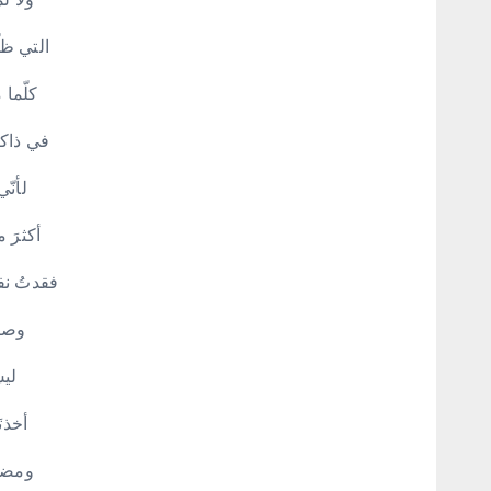
التي ظ
كلّما 
في ذاكر
لأنّ
أكثرَ م
فقدتُ نف
وصا
لي
أخذت
ومضيت