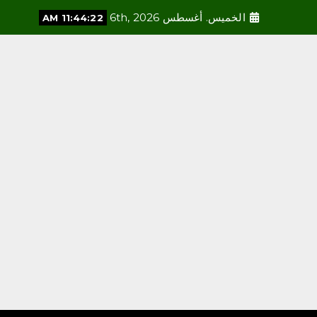
الخميس. أغسطس 6th, 2026
11:44:23 AM
محلية
جمعية نبل الشبابية بمنطقة
الجوف تطلق حملة “من هنا
يبدأ الأثر” احتفاءً باليوم الدولي
للشباب
أغسطس 6, 2026
3
محلية
مدينة صامطة الصحية تكرّم
صحيفة صدى نيوز إس
والسهلي ممثلًا لها
أغسطس 6, 2026