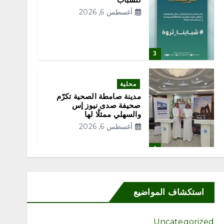
أغسطس 6, 2026
3
محلية
مدينة صامطة الصحية تكرّم
صحيفة صدى نيوز إس
والسهلي ممثلًا لها
أغسطس 6, 2026
4
محلية
جمعية رواد التطوعي بجازان
استكشاف المواضيع
تطلق النسخة الثانية من
مشروع “بيئات التطوع” بدعم
من مؤسسة بن محفوظ الأهلية
Uncategorized