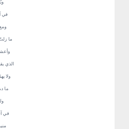
ويُ
في آن
ومع
ما زلت
وأعش
الذي يقت
ولا يهم
ما دم
ولو
في آخ
مني