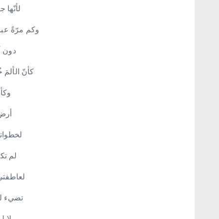
لأنّها 
وكم مرّةً ع
دون أ
كأنّ الألمَ
وكأن
أرضٌ
لخطواتك
لم تكت
لعاطفتي
تضيء ل
ولا 