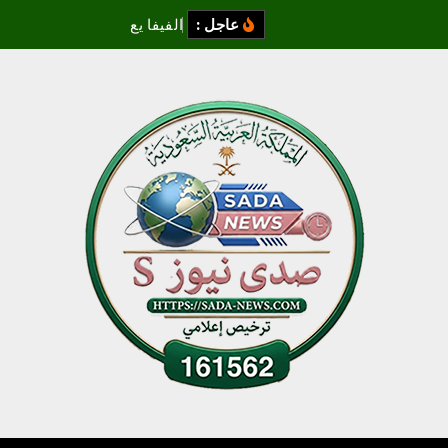
عاجل :
ا
ل
ف
ي
ف
ا
ي
ع
ت
ذ
ر
ع
ن
آ