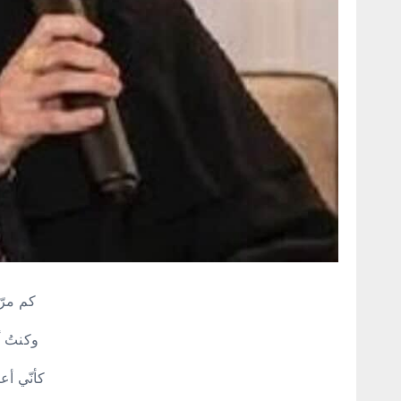
كم مرّ
وكنتُ 
كأنّي أع