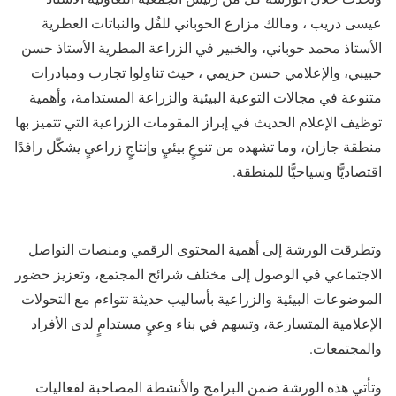
عيسى دريب ، ومالك مزارع الحوباني للفُل والنباتات العطرية
الأستاذ محمد حوباني، والخبير في الزراعة المطرية الأستاذ حسن
حبيبي، والإعلامي حسن حزيمي ، حيث تناولوا تجارب ومبادرات
متنوعة في مجالات التوعية البيئية والزراعة المستدامة، وأهمية
توظيف الإعلام الحديث في إبراز المقومات الزراعية التي تتميز بها
منطقة جازان، وما تشهده من تنوعٍ بيئيٍ وإنتاجٍ زراعيٍ يشكّل رافدًا
اقتصاديًّا وسياحيًّا للمنطقة.
وتطرقت الورشة إلى أهمية المحتوى الرقمي ومنصات التواصل
الاجتماعي في الوصول إلى مختلف شرائح المجتمع، وتعزيز حضور
الموضوعات البيئية والزراعية بأساليب حديثة تتواءم مع التحولات
الإعلامية المتسارعة، وتسهم في بناء وعيٍ مستدامٍ لدى الأفراد
والمجتمعات.
وتأتي هذه الورشة ضمن البرامج والأنشطة المصاحبة لفعاليات