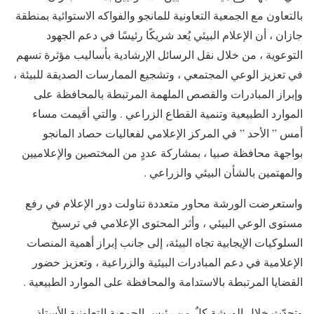
بالتعاون مع الجمعية التعاونية للمانجو والفواكه الاستوائية بمنطقة
جازان ، أن الإعلام البيئي يُعد شريكًا رئيسًا في دعم الجهود
التوعوية ، من خلال نقل الرسائل الإرشادية بأساليب مؤثرة تسهم
في تعزيز الوعي المجتمعي ، وتشجيع الممارسات الصديقة للبيئة ،
وإبراز المبادرات والقصص الملهمة المرتبطة بالمحافظة على
الموارد الطبيعية وتنمية القطاع الزراعي . والتي أقيمت مساء
أمس ” الأحد ” في المركز الإعلامي لفعاليات حصاد المانجو
بواجهة محافظة صبيا ، بمشاركة عددٍ من المختصين والإعلاميين
والمهتمين بالشأن البيئي والزراعي .
واستعرضت الورشة محاور متعددة تناولت دور الإعلام في رفع
مستوى الوعي البيئي ، وأثر المحتوى الإعلامي في ترسيخ
السلوكيات الإيجابية تجاه البيئة، إلى جانب إبراز أهمية المنصات
الإعلامية في دعم المبادرات البيئية والزراعية ، وتعزيز حضور
القضايا المرتبطة بالاستدامة والمحافظة على الموارد الطبيعية .
وتحدّث خلال الورشة كلٌ من رئيس الجمعية التعاونية الأستاذ