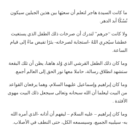
ما كانت السيدة هاجر لتعلم أن سعيَها بين هذين الجبلين سيكون
نُسُكًا أبد الدهر.
ولا كانت “جرهم” لتدرك أن صرخات ذلك الطفل الذي يستغيث
عطشا سيُجرِي اللهُ -استجابة لصرخاته- بئرًا تفيض ماءً إلى قيام
الساعة.
وما كان ذلك الطفل القرشي الذي وُلد هاهنا، يظن أن تلك البقعة
ستشهد انطلاق رسالة، حاملا معها نور الحق إلى العالم أجمع.
وما كان إبراهيم وإسماعيل عليهما السلام، وهما يرفعان القواعد
من البيت ليعلما أن الله سبحانه وتعالى سيجعل ذلك البيت مهوى
الأفئدة .
وما كان إبراهيم – عليه السلام – ليفهم أن أذانه -الذي أمره الله
به- سيلبيه الجميع، وسيسمعه الكل، حتى النطف في الأصلاب.