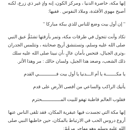
إنها مكة، خاصرة الدنيا ، ومركز الكون، إنه وادٍ غير ذي زرع، لكنه
أصبح مهوى الأفئدة، وملاذ النفوس . ففيها:
” إن أول بيت وضع للناس للذي ببكة مباركا ”
تكاد وأنت تتجول في طرقات مكة، وتمر بأزقتها تشتَمُّ عبق النبي
صلى الله عليه وسلم، وتستنشق أريج صحابته ، وتتلمس الجدران
،وترى الجبال، فتحس بأمان عالٍ ،أن نبينا صلى الله عليه سلك
ذلك الشعب، وصعد هذا الجبل، ولسان حالك : مر وهذا الأثر.
يا مكـــــــة يا أم الـــدنيا يا أول بيت فــــــــــــي القدم
يأتيك الراكب والساعي من أقصى الأرض على قدم
فقلوب العالم قاطبة تهفو للبيت المـــــــــــــحترم
إنها مكة التي تجسدت فيها عبقرية المكان، فقد تلقى الناس عنها
أروع دروس الحب في الارتباط بالمكان، حين خاطبها النبي صلى
الله عليه وسلم وهو مهاجر مرغَمٌ: