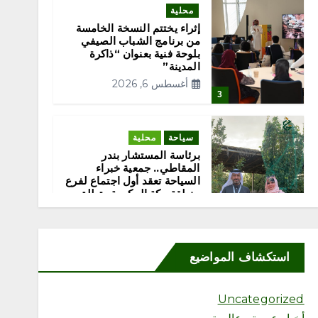
محلية
إثراء يختتم النسخة الخامسة
من برنامج الشباب الصيفي
بلوحة فنية بعنوان “ذاكرة
المدينة”
أغسطس 6, 2026
3
سياحة
محلية
برئاسة المستشار بندر
المقاطي.. جمعية خبراء
السياحة تعقد أول اجتماع لفرع
منطقة مكة المكرمة وتطلق
خطتها لتعزيز السياحة
بالمنطقة
أغسطس 6, 2026
استكشاف المواضيع
4
Uncategorized
محلية