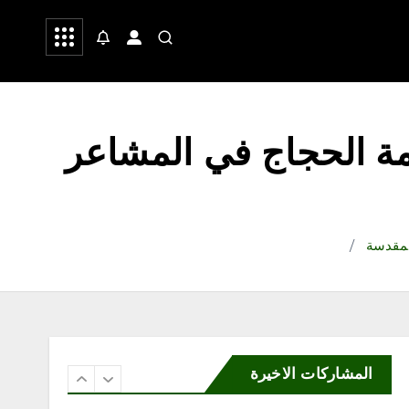
السياحة تعقد أول اجتماع لفرع
 وشعر
صحة
رياضة
منطقة مكة المكرمة وتطلق
خطتها لتعزيز السياحة
بالمنطقة
أغسطس 6, 2026
4
ة الحجاج في المشاعر
محلية
اختتام مهرجان خيرات الباحة
الخامس بمنطقة الباحة
أغسطس 6, 2026
لمقدسة
5
محلية
الهيئة العربية للاستثمار
والإنماء الزراعي توسّع
شراكاتها الاستراتيجية في
المشاركات الاخيرة
المملكة لاستقطاب استثمارات
نوعية تعزز الأمن الغذائي