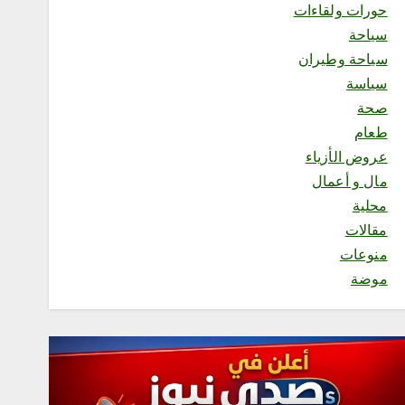
أغسطس 6, 2026
حورات ولقاءات
1
سياحة
سياحة وطيران
محلية
سياسة
مكتب وزارة البيئة والمياه
صحة
والزراعة بمحافظة رابغ يسلّم
بلدية حجر شتلات زراعية
طعام
متنوعة لدعم أعمال التشجير
عروض الأزياء
أغسطس 6, 2026
مال و أعمال
2
محلية
مقالات
محلية
منوعات
إثراء يختتم النسخة الخامسة
من برنامج الشباب الصيفي
موضة
بلوحة فنية بعنوان “ذاكرة
المدينة”
أغسطس 6, 2026
3
سياحة
محلية