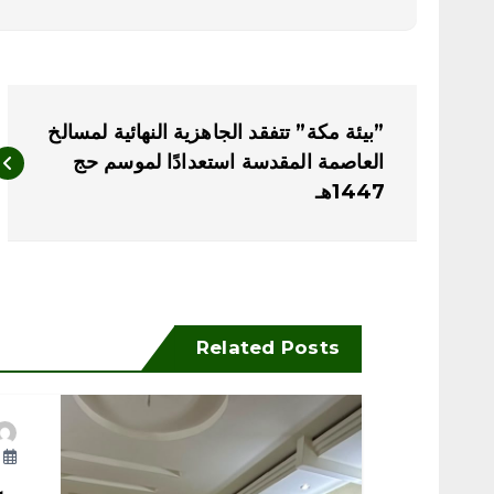
ت
‏”بيئة مكة” تتفقد الجاهزية النهائية لمسالخ
ص
العاصمة المقدسة استعدادًا لموسم حج
1447هـ
فّ
ح
ا
Related Posts
ل
أ
م