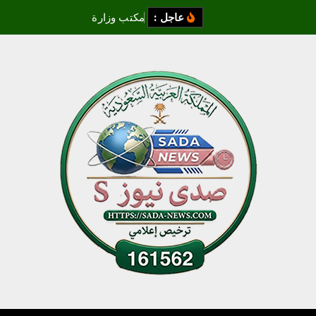
عاجل :
م
ك
ت
ب
و
ز
ا
ر
ة
ا
ل
ب
ي
ئ
ة
و
ا