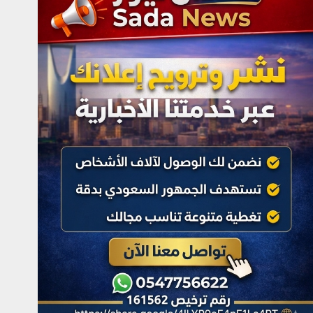
برئاسة المستشار بندر
المقاطي.. جمعية خبراء
السياحة تعقد أول اجتماع لفرع
منطقة مكة المكرمة وتطلق
خطتها لتعزيز السياحة
بالمنطقة
أغسطس 6, 2026
4