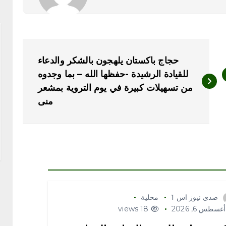
حجاج باكستان يلهجون بالشكر والدعاء
للقيادة الرشيدة -حفظها الله – بما وجدوه
من تسهيلات كبيرة في يوم التروية بمشعر
منى
صدى نيوز اس 1
محلية
غسطس 6, 2026
18 views