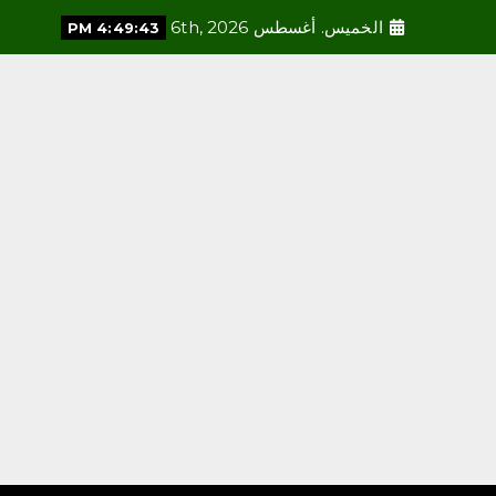
الخميس. أغسطس 6th, 2026
4:49:44 PM
محلية
إثراء يختتم النسخة الخامسة
من برنامج الشباب الصيفي
بلوحة فنية بعنوان “ذاكرة
المدينة”
أغسطس 6, 2026
3
سياحة
محلية
برئاسة المستشار بندر
المقاطي.. جمعية خبراء