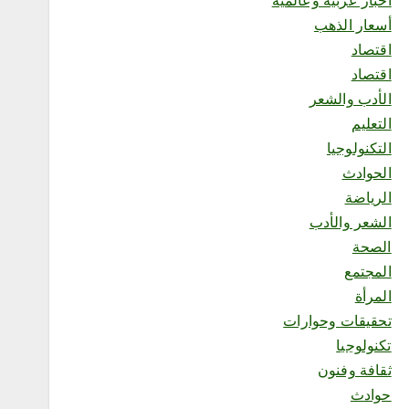
أخبار عربية وعالمية
اختتام مهرجان خيرات الباحة
أسعار الذهب
الخامس بمنطقة الباحة
اقتصاد
أغسطس 6, 2026
5
اقتصاد
الأدب والشعر
التعليم
محلية
الهيئة العربية للاستثمار
التكنولوجيا
والإنماء الزراعي توسّع
الحوادث
شراكاتها الاستراتيجية في
المملكة لاستقطاب استثمارات
الرياضة
نوعية تعزز الأمن الغذائي
الشعر والأدب
العربي
الصحة
أغسطس 6, 2026
6
المجتمع
المرأة
تحقيقات وحوارات
محلية
مكتب وزارة البيئة والمياه
تكنولوجيا
والزراعة بالعاصمة المقدسة
ثقافة وفنون
ينفذ ورشة عمل «كيفية
التصوير الميداني»
حوادث