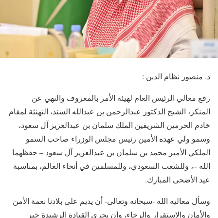
د. منصور نظام الدين :
​رفع معالي الرئيس العام لهيئة الأمر بالمعروف والنهي عن
المنكر، الشيخ الدكتور عبدالرحمن بن عبدالله السند، التهنئة لمقام
خادم الحرمين الشريفين الملك سلمان بن عبدالعزيز آل سعود،
وسمو ولي عهده الأمين رئيس مجلس الوزراء صاحب السمو
الملكي الأمير محمد بن سلمان بن عبدالعزيز آل سعود – حفظهما
الله –، وللشعب السعودي، وللمسلمين في أنحاء العالم، بمناسبة
عيد الأضحى المبارك.
​وسأل معاليه الله -سبحانه وتعالى- أن يديم على بلادنا نعمة الأمن
والأمان والاستقرار والرخاء، وأن يجزي القيادة الرشيدة خير