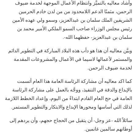
وأشاد معاليه بالتميُّز وانتظام الأعمال الموجهة لخدمة ضيوف
الرحمن، مثمنًا الدعم اللامحدود من من لدن خادم الحرمين
الشريفين الملك سلمان بن عبدالعزيز، وسمو ولي عهده الأمين
رئيس مجلس الوزراء صاحب السمو الملكي الأمير محمد بن
سلمان بن عبدالعزيز- حفظهما الله-.
وبيَّن معاليه أن هذا هو دأب هذه البلاد المباركة في التطوير الدائم
والمستمر لأعمالها لاسيما في الأعمال والمشروعات المقدمة
لخدمة ضيوف الرحمن.
​كما اكد معاليه أن مشاركة الرئاسة العامة هذا العام أتسمت
بالإبداع والدقة في التنفيذ، ووجَّه بالعمل على مشاركة الرئاسة
العامة في حج العام القادم ابتداءً من اليوم، وإعداد الخطط اللازمة
لذلك التي أساسها ومحورها الإبداع والابتكار والتطوير المستمر.
سائلاً الله -عز وجل- أن يتقبل من الحجاج حجهم، وأن يردهم إلى
أوطانهم سالمين غانمين.