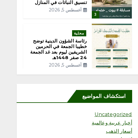
تنسيق النباتات في المنازل
أغسطس 5, 2026
3
محلية
رئاسة الشؤون الدينية توضح
خطيبا الجمعة في الحرمين
الشريفين ليوم بعد غد الجمعة
24 صفر 1448هـ
أغسطس 5, 2026
4
استكشاف المواضيع
محلية
Uncategorized
“مكتب وزارة البيئة والمياه
أخبار عربية وعالمية
والزراعة بمحافظة رابغ يكثّف
الجولات الرقابية على مزارع
أسعار الذهب
المحافظة لتعزيز الامتثال