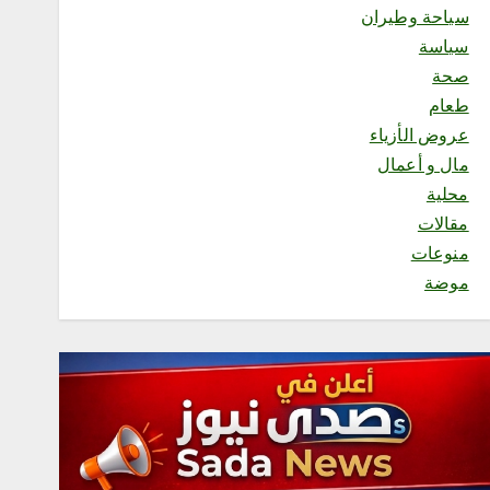
سياحة وطيران
محلية
مجاهدو جازان يضبطون
سياسة
مواطنًا لنقله 11 مخالفًا لنظام
صحة
أمن الحدود
طعام
أغسطس 5, 2026
2
عروض الأزياء
مال و أعمال
محلية
محلية
أمانة العاصمة المقدسة تطلق
مقالات
مسابقة “بيوت خضراء” لتحفيز
منوعات
تنسيق النباتات في المنازل
موضة
أغسطس 5, 2026
3
محلية
رئاسة الشؤون الدينية توضح
خطيبا الجمعة في الحرمين
الشريفين ليوم بعد غد الجمعة
24 صفر 1448هـ
أغسطس 5, 2026