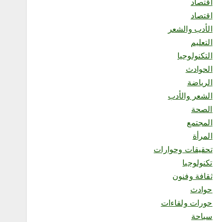
اقتصاد
وحماية الإنتاج الزراعي”
أغسطس 5, 2026
اقتصاد
5
الأدب والشعر
التعليم
محلية
التكنولوجيا
إقبال من الزوار والمصطافين
الحوادث
على المركز الميداني التوعوي
لهيئة الأمر بالمعروف والنهي
الرياضة
عن المنكر بمحافظة الطائف
الشعر والأدب
أغسطس 5, 2026
الصحة
6
المجتمع
المرأة
محلية
تحقيقات وحوارات
رحيل أحد أشهر الحرفيين
الشعبيين في منطقة جازان..
تكنولوجيا
العم محمد الغماري في ذمة
ثقافة وفنون
الله
حوادث
أغسطس 5, 2026
1
حورات ولقاءات
سياحة