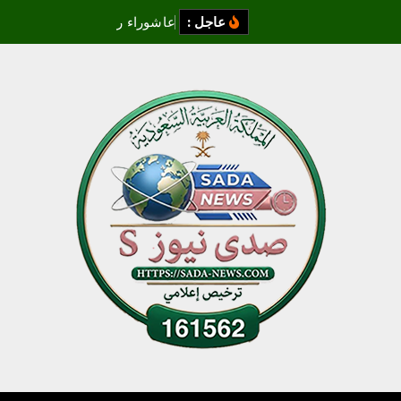
عاجل :
ع
ا
ش
و
ر
ا
ء
ر
م
ز
ا
ل
ت
ق
ا
ء