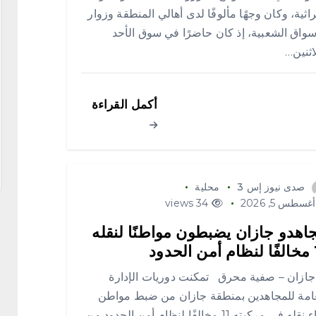
راثية، وكان وجهًا مألوفًا لدى أهالي المنطقة وزوار
سواق الشعبية، إذ كان حاضرًا في سوق الأحد
اثنين…
أكمل القراءة
صدى نيوز إس 3
محلية
غسطس 5, 2026
34 views
اهدو جازان يضبطون مواطنًا لنقله
حدود
زان – صفية محرق تمكنت دوريات الإدارة
امة للمجاهدين بمنطقة جازان من ضبط مواطن
أثناء نقله في مركبته 11 مخالفًا لنظام أمن الحدود من