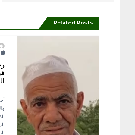
فّ
ح
Related Posts
ا
ل
أ
م
رح
في
ق
ال
إلي
ا
أحد
وال
ل
الذ
الم
الط