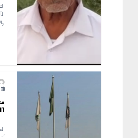
ا
الت
ت
الأ
وال
أ
مج
11 مخالفًا لنظام أمن ال
جا
الع