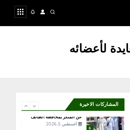
 وشعر
صحة
رياضة
4
محلية
يدة لأعضائه
“مكتب وزارة البيئة والمياه
والزراعة بمحافظة رابغ يكثّف
الجولات الرقابية على مزارع
المحافظة لتعزيز الامتثال
وحماية الإنتاج الزراعي”
أغسطس 5, 2026
5
محلية
إقبال من الزوار والمصطافين
المشاركات الاخيرة
على المركز الميداني التوعوي
لهيئة الأمر بالمعروف والنهي
عن المنكر بمحافظة الطائف
أغسطس 5, 2026
6