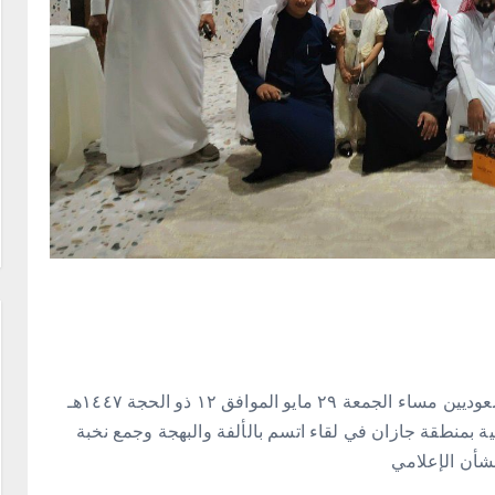
أقام فريق صدى جازان الإعلامي التابع لهيئة الصحفيين السعوديين مساء الجمعة ٢٩ مايو الموافق ١٢ ذو الحجة ١٤٤٧هـ
ة بمنطقة جازان في لقاء اتسم بالألفة والبهجة وجمع نخبة
لشأن الإعلامي