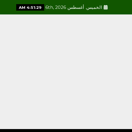
الخميس. أغسطس 6th, 2026
4:51:30 AM
محلية
أمانة العاصمة المقدسة تطلق
مسابقة “بيوت خضراء” لتحفيز
تنسيق النباتات في المنازل
أغسطس 5, 2026
3
محلية
رئاسة الشؤون الدينية توضح
خطيبا الجمعة في الحرمين
الشريفين ليوم بعد غد الجمعة
24 صفر 1448هـ
أغسطس 5, 2026