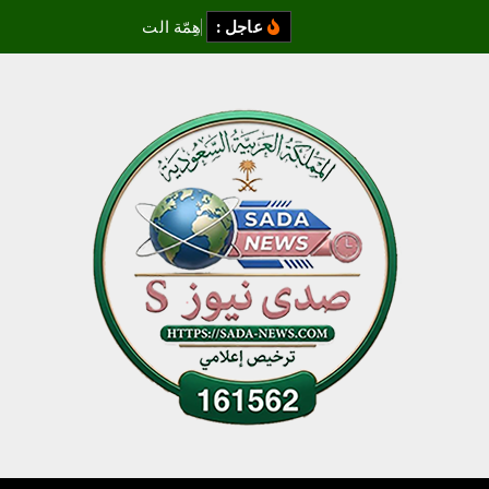
عاجل :
ه
م
ة
ا
ل
ت
ط
و
ع
ي
ي
ن
ف
ذ