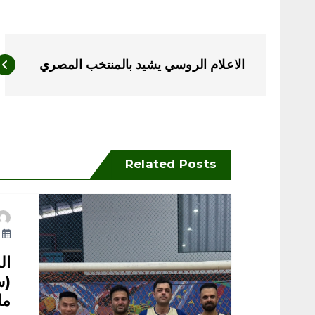
ت
الاعلام الروسي يشيد بالمنتخب المصري
ص
فّ
ح
Related Posts
ا
أ
ل
ال
م
ما