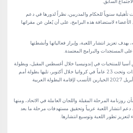
لاجتماع السابق.
 تأهيلية سنوياً للحكام والمدربين، نظراً لدورها في دعم
لأعضاء لاستضافة هذه البرامج، على أن يُعلن عن مقراتها
بهدف تعزيز انتشار اللعبة، وإبراز فعالياتها وأنشطتها
 على المستجدات والبرامج المعتمدة.
 آسيا للمنتخبات في إندونيسيا خلال أغسطس المقبل، وبطولة
الأندية العربية في ليبيا خلال سبتمبر، ثم كأس العالم للسيدات وتحت 23 عاماً في كرواتيا خلال أكتوبر، تليها بطولة أمم
أفريقيا في يناير 2027، ما يجعل موعدي نوفمبر 2026 أو أبريل 2027 الخيارين الأنسب لإقامة البطولة العربية
روزنامة المرحلة المقبلة واللجان العاملة في الاتحاد، ومنها
 دعم انتشار اللعبة عربياً وتحقيق مستهدفات مرحلة ما بعد
لتعزيز تطور اللعبة وتوسيع انتشارها.