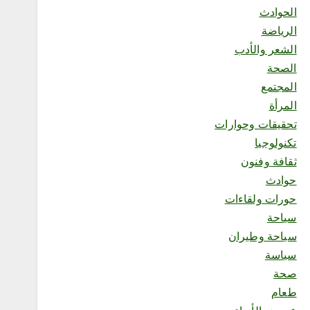
الحوادث
2
الرياضة
الشعر والأدب
محلية
الصحة
صقار نمساوي: المزاد الدولي
لمزارع إنتاج الصقور يعزز ثقة
المجتمع
المزارع الأوروبية
المرأة
أغسطس 8, 2026
تحقيقات وحوارات
3
تكنولوجيا
ثقافة وفنون
محلية
حوادث
فريق قوة عطاء التطوعي ينفذ
مبادرة “احتواء 2” بجازان
حورات ولقاءات
أغسطس 8, 2026
سياحة
4
سياحة وطيران
سياسة
صحة
طعام