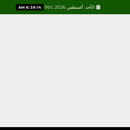
المزارع الأوروبية
الأحد. أغسطس 9th, 2026
أغسطس 8, 2026
6:39:15 AM
3
محلية
فريق قوة عطاء التطوعي ينفذ
مبادرة “احتواء 2” بجازان
أغسطس 8, 2026
4
محلية
فرع الرئاسة العامة لهيئة الأمر
بالمعروف بمنطقة الباحة يفعّل
الحافلة التوعوية بمهرجان
العسل الدولي الثامن عشر
أغسطس 8, 2026
5
محلية
«هزّ النخلة.. من السعي إلى