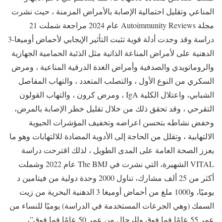
المناعي وتقليل احتمالية الإصابة بالأمراض المزمنة ، حيث نشرت
مجلة Autoimmunity Reviews عام 2024 مراجعة شملت 21
دراسة وقد وجدت أدلة قوية تثبت التأثير الإيجابي لأحماض أوميغا-3
الدهنية على لأمراض المناعة الذاتية مثل الذئبة الحمامية الجهازية
والروماتويدي والصدفية وأمراض الغدة الدرقية المناعية ، ومرض
السكري من النوع الأول ، والتصلب المتعدد ، والتهاب المفاصل
الشبابي، واعتلال الكلية IgA ، ومرض كرون ، والتهاب القولون
التقرحي ، وقد تحقق ذلك من خلال تقليل خطر الإصابة بالمرض،
وخفض نشاطه بتحسن اعراضه وتخفيف المؤشرات الحيوية
الالتهابية ، وتقلل من الحاجة إلى الأدوية المضادة للالتهابات وهو ما
يعزز الصحة العامة على المدى الطويل ، لذلك اقترحت دراسة
VITAL الشهيرة، التي نشرت في The BMJ عام 2022 وشملت
أكثر من 25 ألف مشارك، تناول 2000 وحدة دولية من فيتامين د
يوميًا، و1000 ملغ من أحماض أوميغا 3 الدهنية البحرية من زيت
السمك (وهي الجرعات المستخدمة في الدراسة) يوميًا للنساء من
عمر 55 عامًا فما فوق وللرجال من عمر 50 عامًا فما فوق”،