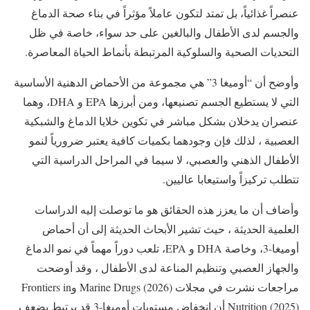
عنصراً غذائياً، بل تمتد لتكون عاملاً مؤثراً في بناء صحة الدماغ
والجسم لدى الأطفال والبالغين على حد سواء، خاصة في ظل
التحديات الصحية والسلوكية المرتبطة بأنماط الحياة المعاصرة.
وأوضح أن “أوميغا 3” هي مجموعة من الأحماض الدهنية الأساسية
التي لا يستطيع الجسم تصنيعها، ومن أبرزها EPA و DHA، وهما
عنصران يدخلان بشكل مباشر في تكوين خلايا الدماغ والشبكية
العصبية ، لذلك فإن وجودهما بكميات كافية يعتبر ضرورياً لنمو
الأطفال الذهني والعصبي، لا سيما في المراحل الدراسية التي
تتطلب تركيزاً واستيعابا عاليين.
وأضاف أن ما يعزز هذه الحقائق هو ما توصلت إليه الدراسات
العلمية الحديثة ، حيث تشير الأبحاث الحديثة إلى أن أحماض
أوميغا-3، وخاصة DHA و EPA، تلعب دوراً مهماً في نمو الدماغ
والجهاز العصبي وتنظيم المناعة لدى الأطفال ، وقد أوضحت
مراجعات نشرت في مجلات Marine Drugs (2026) وFrontiers in
Nutrition (2025) أن انخفاض مستويات أوميغا-3 قد يرتبط بضعف