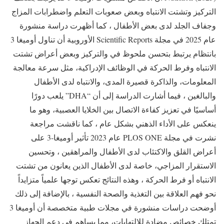
التركيز وتشتت الانتباه وبعض صعوبات التعلم واضطرابات المزاج
وجفاف الجلد لدى بعض الأطفال ، كما أظهرت دراسة منشورة
عام 2025 في مجلة Scientific Reports الأوروبية أن تناول أوميغا 3
بانتظام يرتبط بتحسن ملحوظ في والتركيز وبعض أعراض تشتت
الانتباه وفرط الحركة في الوظائف الإدراكية، مثل سرعة معالجة
المعلومات، والذاكرة قصيرة المدى، والانتباه لدى الأطفال
والبالغين ، فيما أشارت الدراسة إلى أن “DHA” يلعب دورًا
أساسيًا في تعزيز كفاءة الاتصال بين الخلايا العصبية، وهو ما
ينعكس على الأداء الذهني بشكل عام ، كما ناقشت مراجعة
نشرت في مجلة PLOS ONE عام 2023 تأثير أوميغا-3 على
أعراض القلق والاكتئاب لدى الأطفال والمراهقين ، وتحسين
الاستقرار المزاجي، خاصة لدى الأطفال الذين يعانون من تشتت
الانتباه أو فرط الحركة ، وهذه النتائج تعكس توجها علمياً متزايداً
نحو فهم العلاقة بين التغذية والصحة النفسية ، بالإضافة إلى ذلك
أوضحت دراسات منشورة في مجلات طبية متخصصة أن أوميغا 3
تمتلك خصائص مضادة للالتهابات، مما يساهم في دعم الجهاز