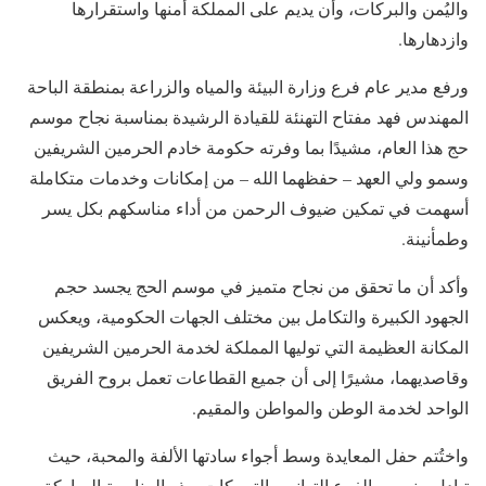
واليُمن والبركات، وأن يديم على المملكة أمنها واستقرارها
وازدهارها.
ورفع مدير عام فرع وزارة البيئة والمياه والزراعة بمنطقة الباحة
المهندس فهد مفتاح التهنئة للقيادة الرشيدة بمناسبة نجاح موسم
حج هذا العام، مشيدًا بما وفرته حكومة خادم الحرمين الشريفين
وسمو ولي العهد – حفظهما الله – من إمكانات وخدمات متكاملة
أسهمت في تمكين ضيوف الرحمن من أداء مناسكهم بكل يسر
وطمأنينة.
وأكد أن ما تحقق من نجاح متميز في موسم الحج يجسد حجم
الجهود الكبيرة والتكامل بين مختلف الجهات الحكومية، ويعكس
المكانة العظيمة التي توليها المملكة لخدمة الحرمين الشريفين
وقاصديهما، مشيرًا إلى أن جميع القطاعات تعمل بروح الفريق
الواحد لخدمة الوطن والمواطن والمقيم.
واختُتم حفل المعايدة وسط أجواء سادتها الألفة والمحبة، حيث
تبادل منسوبو الفرع التهاني والتبريكات بهذه المناسبة المباركة،