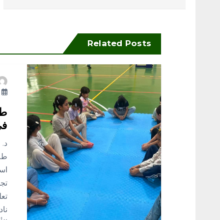
فّ
ح
Related Posts
ا
أ
ل
طل
م
في
د. 
ق
طل‫
ا‫‬
ا
تجم
تعل
ل
ناد