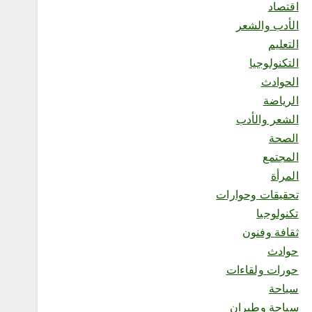
اقتصاد
لمزارع إنتاج الصقور وجهة
تجمع المنتجين والصقارين
الأدب والشعر
وتعزز المنافسة
التعليم
أغسطس 7, 2026
التكنولوجيا
6
الحوادث
الرياضة
محلية
الشعر والأدب
نادي “رحله” يحتفي بعام من
التميز ويطلق عامًا جديدًا من
الصحة
الإنجازات
المجتمع
أغسطس 7, 2026
المرأة
1
تحقيقات وحوارات
تكنولوجيا
محلية
ثقافة وفنون
ديوانية الثقافة والفنون تفتتح
مقرها الجديد في جمعية
حوادث
الثقافة والفنون بالرياض
حورات ولقاءات
أغسطس 7, 2026
2
سياحة
سياحة وطيران