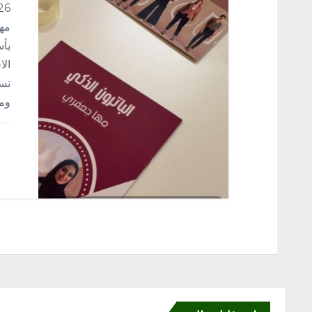
مها
بأ
الا
تسع
وم