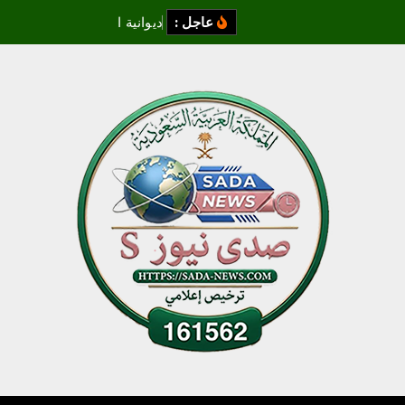
عاجل :
د
ي
و
ا
ن
ي
ة
ا
ل
ث
ق
ا
ف
ة
و
ا
ل