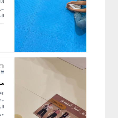
الأ
ا
من 
الت
ت
أ
مب
جدة
مدي
الم