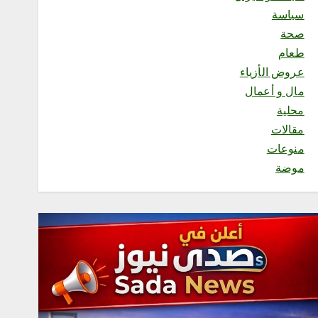
سياسة
محلية
صحة
فريق صدى جازان الإعلامي
يشارك في الحفل الختامي
طعام
لبرنامج البطل الواعي
عروض الأزياء
أغسطس 7, 2026
3
مال و أعمال
محلية
مقالات
محلية
منوعات
منشآت” تطلق “أسبوع الذكاء
الاصطناعي”.. الأحد المقبل
موضة
أغسطس 7, 2026
4