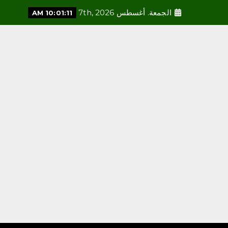
الجمعة. أغسطس 7th, 2026
10:01:12 AM
محلية
فريق صدى جازان الإعلامي
يشارك في الحفل الختامي
لبرنامج البطل الواعي
أغسطس 7, 2026
3