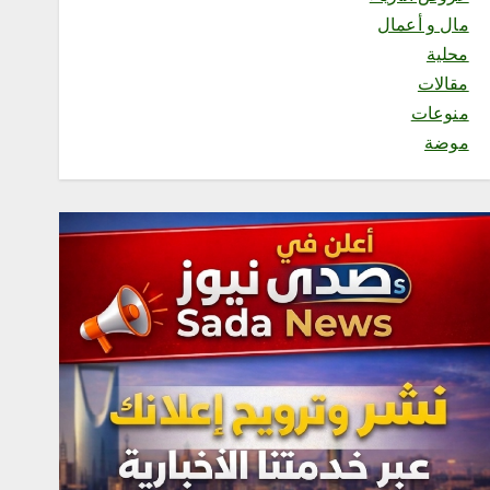
1
مال و أعمال
محلية
محلية
مقالات
العمري : وكيلا بمنظمة الامم
منوعات
المتحدة للتدريب والاعلام
أغسطس 6, 2026
موضة
2
محلية
مكتب وزارة البيئة والمياه
والزراعة بالعاصمة المقدسة
ينفذ ورشة عمل «كيفية
التصوير الميداني»
أغسطس 6, 2026
3
محلية
مكتب وزارة البيئة والمياه
والزراعة بمحافظة رابغ يسلّم
بلدية حجر شتلات زراعية