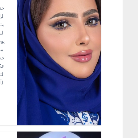
ق
جدة
الإ
ا
متع
الب
ل
يوظ
امت
ا
حضو
عك
ت
الث
ال