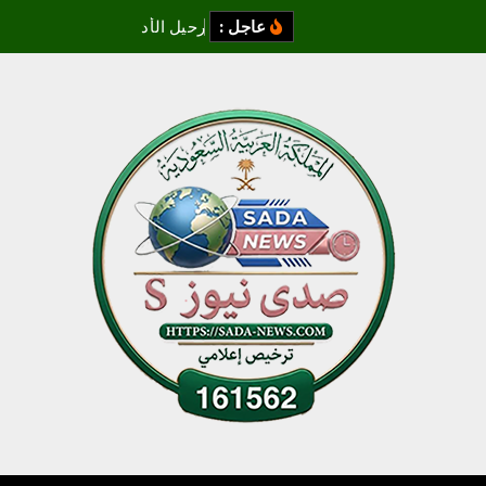
عاجل :
ر
ح
ي
ل
ا
ل
أ
د
ي
ب
و
ا
ل
م
ؤ
ر
خ