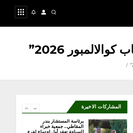
 وشعر
صحة
رياضة
محلية
مكتب وزارة البيئة والمياه
والزراعة بمحافظة رابغ يسلّم
بلدية حجر شتلات زراعية
متنوعة لدعم أعمال التشجير
أغسطس 6, 2026
4
الالمبور 2026”
محلية
إثراء يختتم النسخة الخامسة
من برنامج الشباب الصيفي
بلوحة فنية بعنوان “ذاكرة
المدينة”
أغسطس 6, 2026
5
المشاركات الاخيرة
سياحة
محلية
برئاسة المستشار بندر
المقاطي.. جمعية خبراء
السياحة تعقد أول اجتماع لفرع