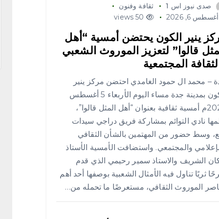
صدى نيوز اس 1
ثقافة وفنون
غسطس 6, 2026
50 views
كز ينير الكون يحتضن أمسية “أهل
مثل قالوا” لتعزيز الموروث الشعبي
لثقافة المجتمعية
 – محمد ال حمود الغامدي احتضن مركز ينير
الكون بمدينة جدة مساء اليوم الأربعاء 5 أغسطس
2026م أمسية ثقافية بعنوان “أهل المثل قالوا”،
ها نادي التوائم بمشاركة فريق دراجي سيدات
ع، وسط حضور من المهتمين بالشأن الثقافي
إعلامي والمجتمعي. واستضافت الأمسية الأستاذ
ان الشريف والاستاذ سمير رحيمي الذي قدم
ًا ثريًا تناول فيه الأمثال الشعبية بوصفها أحد أهم
صر الموروث الثقافي، مستعرضًا ما تحمله من…