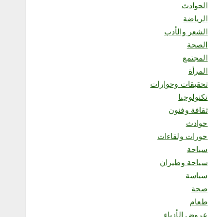
الحوادث
المدينة”
الرياضة
أغسطس 6, 2026
5
الشعر والأدب
الصحة
سياحة
محلية
المجتمع
برئاسة المستشار بندر
المرأة
المقاطي.. جمعية خبراء
تحقيقات وحوارات
السياحة تعقد أول اجتماع لفرع
منطقة مكة المكرمة وتطلق
تكنولوجيا
خطتها لتعزيز السياحة
ثقافة وفنون
بالمنطقة
أغسطس 6, 2026
حوادث
حورات ولقاءات
6
سياحة
سياحة وطيران
سياسة
محلية
منشآت” تطلق “أسبوع الذكاء
صحة
الاصطناعي”.. الأحد المقبل
طعام
أغسطس 6, 2026
عروض الأزياء