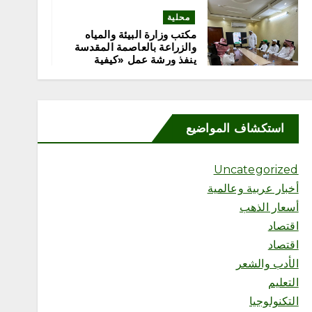
محلية
مكتب وزارة البيئة والمياه
والزراعة بالعاصمة المقدسة
ينفذ ورشة عمل «كيفية
التصوير الميداني»
أغسطس 6, 2026
3
استكشاف المواضيع
محلية
مكتب وزارة البيئة والمياه
Uncategorized
والزراعة بمحافظة رابغ يسلّم
بلدية حجر شتلات زراعية
أخبار عربية وعالمية
متنوعة لدعم أعمال التشجير
أسعار الذهب
أغسطس 6, 2026
اقتصاد
4
اقتصاد
الأدب والشعر
محلية
التعليم
إثراء يختتم النسخة الخامسة
من برنامج الشباب الصيفي
التكنولوجيا
بلوحة فنية بعنوان “ذاكرة