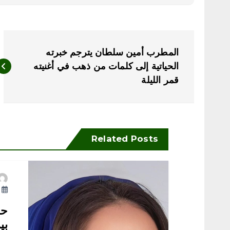
ت
المطرب أمين سلطان يترجم خبرته
ص
الحياتية إلى كلمات من ذهب في أغنيته
قمر الليلة
فّ
ح
Related Posts
ا
ل
أ
م
حم
بي