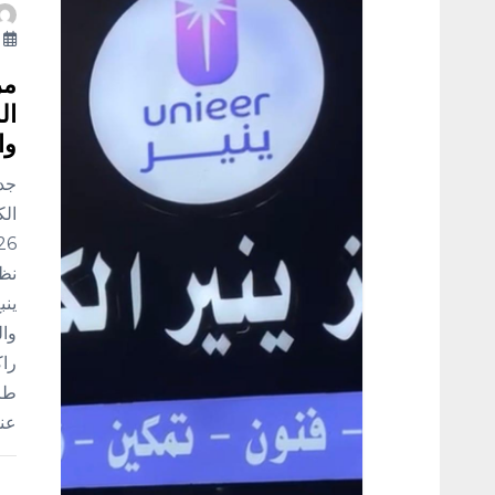
أ
مر
ال
وا
جدة
نظم
ينب
وال
راك
طرح
عنا