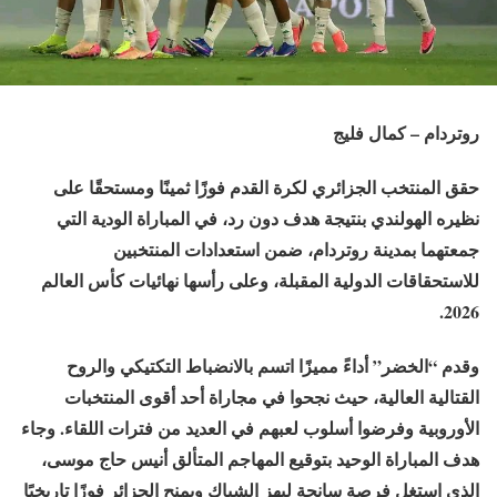
روتردام – كمال فليج
حقق المنتخب الجزائري لكرة القدم فوزًا ثمينًا ومستحقًا على
نظيره الهولندي بنتيجة هدف دون رد، في المباراة الودية التي
جمعتهما بمدينة روتردام، ضمن استعدادات المنتخبين
للاستحقاقات الدولية المقبلة، وعلى رأسها نهائيات كأس العالم
2026.
وقدم “الخضر” أداءً مميزًا اتسم بالانضباط التكتيكي والروح
القتالية العالية، حيث نجحوا في مجاراة أحد أقوى المنتخبات
الأوروبية وفرضوا أسلوب لعبهم في العديد من فترات اللقاء. وجاء
هدف المباراة الوحيد بتوقيع المهاجم المتألق أنيس حاج موسى،
الذي استغل فرصة سانحة ليهز الشباك ويمنح الجزائر فوزًا تاريخيًا