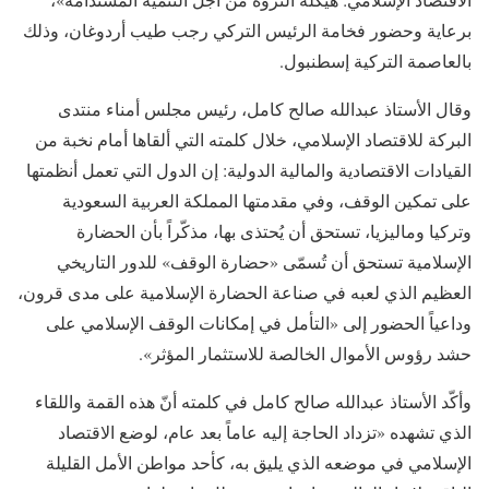
برعاية وحضور فخامة الرئيس التركي رجب طيب أردوغان، وذلك
بالعاصمة التركية إسطنبول.
وقال الأستاذ عبدالله صالح كامل، رئيس مجلس أمناء منتدى
البركة للاقتصاد الإسلامي، خلال كلمته التي ألقاها أمام نخبة من
القيادات الاقتصادية والمالية الدولية: إن الدول التي تعمل أنظمتها
على تمكين الوقف، وفي مقدمتها المملكة العربية السعودية
وتركيا وماليزيا، تستحق أن يُحتذى بها، مذكّراً بأن الحضارة
الإسلامية تستحق أن تُسمّى «حضارة الوقف» للدور التاريخي
العظيم الذي لعبه في صناعة الحضارة الإسلامية على مدى قرون،
وداعياً الحضور إلى «التأمل في إمكانات الوقف الإسلامي على
حشد رؤوس الأموال الخالصة للاستثمار المؤثر».
وأكّد الأستاذ عبدالله صالح كامل في كلمته أنّ هذه القمة واللقاء
الذي تشهده «تزداد الحاجة إليه عاماً بعد عام، لوضع الاقتصاد
الإسلامي في موضعه الذي يليق به، كأحد مواطن الأمل القليلة