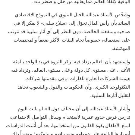
الباقية لإنقاذ العالم مما يعانيه من خلل واضطراب».
وشخّص الأستاذ عبدالله الخلل البنيوي في النموذج الاقتصادي
السائد بأن رأس المال تحوّل إلى «سلاح سلبي» لا يفكر إلا في
صاحبه ومنفعته الخالصة، دون النظر إلى أي آثار سلبية قد تترتب
على استعماله، خصوصاً تجاه الفئات الأكثر ضعفاً والمجتمعات
المهمّشة.
واستشهد بأن العالم يزداد فيه تركز الثروة في يد الواحد بالمئة
الأغنى، على مستوى كل دولة وعلى مستوى العالم، وتزداد فيه
هيمنة الشركات العابرة للقارات، وفي مقدمتها شركات
التكنولوجيا الكبرى، وأن الحكومات والدول والشعوب تجاهد
لتقليل آثارها السلبية.
وأشار الأستاذ عبدالله إلى أن مختلف دول العالم باتت اليوم
تدرس فرض حدودٍ عمرية لاستخدام وسائل التواصل الاجتماعي،
لمنع الأطفال بقوة القانون من استخدامها، بعد أن أثبتت الدراسات
أضرارها البالغة على عقولهم ونفسياتهم وسلوكهم؛ معتبراً ذلك