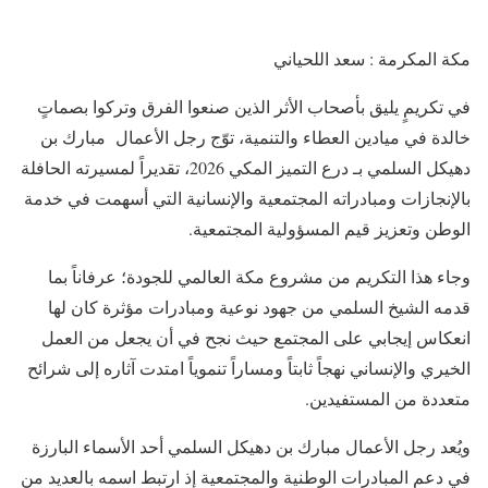
مكة المكرمة : سعد اللحياني
في تكريمٍ يليق بأصحاب الأثر الذين صنعوا الفرق وتركوا بصماتٍ
خالدة في ميادين العطاء والتنمية، توّج رجل الأعمال مبارك بن
دهيكل السلمي بـ درع التميز المكي 2026، تقديراً لمسيرته الحافلة
بالإنجازات ومبادراته المجتمعية والإنسانية التي أسهمت في خدمة
الوطن وتعزيز قيم المسؤولية المجتمعية.
وجاء هذا التكريم من مشروع مكة العالمي للجودة؛ عرفاناً بما
قدمه الشيخ السلمي من جهود نوعية ومبادرات مؤثرة كان لها
انعكاس إيجابي على المجتمع حيث نجح في أن يجعل من العمل
الخيري والإنساني نهجاً ثابتاً ومساراً تنموياً امتدت آثاره إلى شرائح
متعددة من المستفيدين.
ويُعد رجل الأعمال مبارك بن دهيكل السلمي أحد الأسماء البارزة
في دعم المبادرات الوطنية والمجتمعية إذ ارتبط اسمه بالعديد من