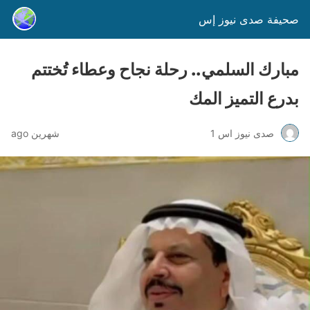
صحيفة صدى نيوز إس
مبارك السلمي.. رحلة نجاح وعطاء تُختتم
بدرع التميز المك
صدى نيوز اس 1
شهرين ago