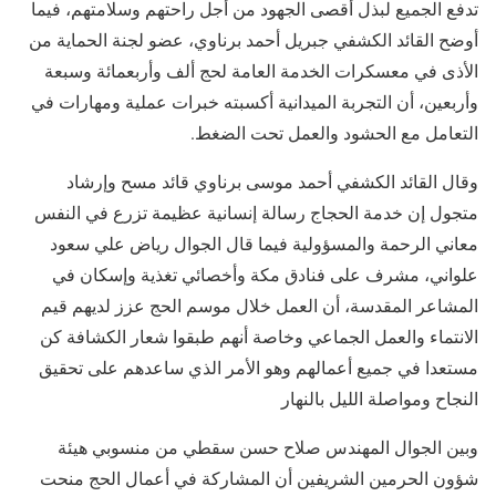
تدفع الجميع لبذل أقصى الجهود من أجل راحتهم وسلامتهم، فيما
أوضح القائد الكشفي جبريل أحمد برناوي، عضو لجنة الحماية من
الأذى في معسكرات الخدمة العامة لحج ألف وأربعمائة وسبعة
وأربعين، أن التجربة الميدانية أكسبته خبرات عملية ومهارات في
التعامل مع الحشود والعمل تحت الضغط.
​وقال القائد الكشفي أحمد موسى برناوي قائد مسح وإرشاد
متجول إن خدمة الحجاج رسالة إنسانية عظيمة تزرع في النفس
معاني الرحمة والمسؤولية فيما قال الجوال رياض علي سعود
علواني، مشرف على فنادق مكة وأخصائي تغذية وإسكان في
المشاعر المقدسة، أن العمل خلال موسم الحج عزز لديهم قيم
الانتماء والعمل الجماعي وخاصة أنهم طبقوا شعار الكشافة كن
مستعدا في جميع أعمالهم وهو الأمر الذي ساعدهم على تحقيق
النجاح ومواصلة الليل بالنهار
​وبين الجوال المهندس صلاح حسن سقطي من منسوبي هيئة
شؤون الحرمين الشريفين أن المشاركة في أعمال الحج منحت