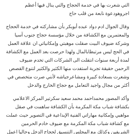
التي شعرت بها في خدمة الحجاج والتي ينال فيها أعظم
اجروهودعوة نابعة من قلب حاج
وقال الجوال ادم دواد عبده أبوبكر بأن مشاركته في خدمة الحجاج
والمعتمرين مع الكشافة من خلال مؤسسة حجاج جنوب آسيا
وشركة ضيوف البيت صقلت موهبتي وإمكانياتي ان علاقة العمل
في الحج ليس مرتبطابالمال ولهذا حرصت بعد العمل مع الكشافة
لمدة أربعة سنوات انتقلت الى الشركات التي تخدم ضيوف
الرحمن حقيقة تجربة استفدت منها الكثير والكثير لتنوع القصص
وشعرت بسعادة كبيرة ومشاعرجياشه لأنني صرت متخصص في
أكثر من مجال واجيد التعامل مع حجاج الخارج والدخل
وأكد المصور محمداحمد محمد سعيد سكرتير المركز الاعلامي
بكشافة شباب مكة المكرمة بأن الكشافة ساهمت في صقل
مواهبي وإمكانية مهاراتي الفنية الإبداعية في التصوير حيث عملت
مع كشافة شباب مكة المكرمة مع ضيوف خادم الحرمين
الشريفين وكذلك مع المجلس التنسيق لحجاج الدخل وحاليا اعمل