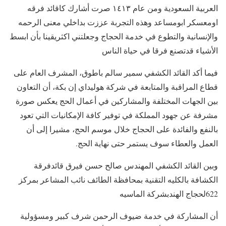
العربية السعودية ومن عام ١٤١٣ صرت أشارك كاقائد فرقه
اومعسكر ابومساعد وهذه التجربة عززت بداخلي معنى الرحمه
والإنسانية والتطوع في خدمة الحجاج وجعلتني اكثريقينا بأن ابسط
الأشياء قدتصنع فرقا في حياة الناس
فيما أكد القائد الكشفي سمير سالم باطوق، المشرف العام على
قطاع المراقبة والمتابعة في شركة هوليداي إن بكة، أن التعاون
بين الجهات المختلفة والمشاركين في أعمال الحج يعكس صورة
مشرفة عن جهود المملكة في توفير كافة الإمكانيات التي تعود
بالنفع والفائدة على الحجاج خلال موسم الحج، مشيرا إلى أن
العمل والعطاء سوف يستمر حتى نهاية الحج.
​وبين القائد الكشفي المهندس صالح حسن فيرق قائدفرقة
الكشافة بالكليه التقنية بمحافظة الطائف نائب المشاعر بمركز
622لحجاج الهندبشركة الماسيه
أن المشاركة في خدمة ضيوف الرحمن شرف كبير ومسؤولية