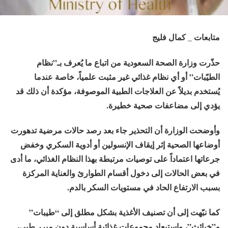
متابعات _ كمال فليج
حذّرت وزارة الصحة السعودية من اتباع ما يُعرف بـ”نظام
الطيّبات” أو أي نظام غذائي غير مثبت علمياً، خاصة عندما
يُستخدم بديلاً عن العلاجات الطبية الموصوفة، مؤكدة أن ذلك قد
يؤدي إلى مضاعفات صحية خطيرة.
وأوضحت الوزارة أن التحذير جاء بعد رصد حالات مرضية تدهورت
أوضاعها الصحية إثر إيقاف الإنسولين أو أدوية السكري وخفض
جرعاتها اعتماداً على توصيات مرتبطة بهذا النظام الغذائي، ما أدى
في بعض الحالات إلى دخول أقسام الطوارئ والعناية المركزة
بسبب الارتفاع الحاد في مستويات السكر بالدم.
كما نبّهت إلى أن تصنيف الأغذية بشكل مطلق إلى “طيبات”
و”خبائث”، واستبعاد مجموعات غذائية أساسية دون مبرر طبي،