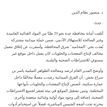
د. منصور نظام الدين
: جدة:-
أتلفت أمانة محافظة جدة نحو 20 طنًا من المواد الغذائية الفاسدة
وغير الصالحة للاستهلاك الآدمي، ضمن حملة ميدانية مشتركة
نُفذت بحي “المحاميد” شرق المحافظة، وأسفرت عن إغلاق معمل
مخالف لإنتاج المعجنات والحلويات كان يعمل داخل موقع غير
مستوفٍ للاشتراطات الصحية والبلدية.
وأوضح المدير العام لرصد ومعالجة الظواهر السلبية ياسر بن
سراج بخش : أن الفرق الميدانية رصدت معملًا مخالفًا داخل
عمارة سكنية، خُصص لإنتاج المعجنات والحلويات بأنواعها
المختلفة، وتبين تشغيل الموقع في بيئة تفتقر لجميع الاشتراطات
الصحية، إضافة إلى وجود مواد أولية وغذائية متعفنة وأخرى
مخزنة تحت أشعة الشمس المباشرة، فضلاً عن استخدام أدوات