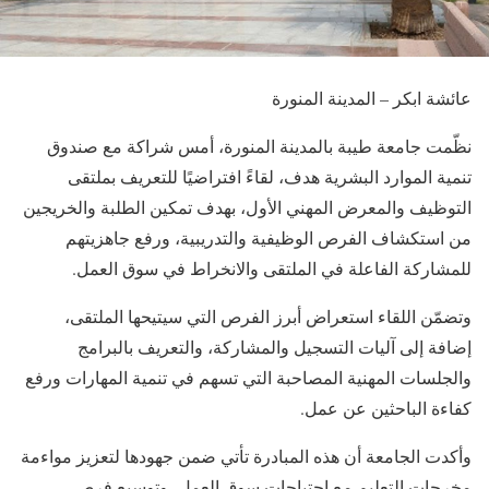
عائشة ابكر – المدينة المنورة
نظّمت جامعة طيبة بالمدينة المنورة، أمس شراكة مع صندوق
تنمية الموارد البشرية هدف، لقاءً افتراضيًا للتعريف بملتقى
التوظيف والمعرض المهني الأول، بهدف تمكين الطلبة والخريجين
من استكشاف الفرص الوظيفية والتدريبية، ورفع جاهزيتهم
للمشاركة الفاعلة في الملتقى والانخراط في سوق العمل.
وتضمّن اللقاء استعراض أبرز الفرص التي سيتيحها الملتقى،
إضافة إلى آليات التسجيل والمشاركة، والتعريف بالبرامج
والجلسات المهنية المصاحبة التي تسهم في تنمية المهارات ورفع
كفاءة الباحثين عن عمل.
وأكدت الجامعة أن هذه المبادرة تأتي ضمن جهودها لتعزيز مواءمة
مخرجات التعليم مع احتياجات سوق العمل، وتوسيع فرص