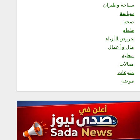
سياحة وطيران
“فرع وزارة الموارد البشرية
بمنطقة مكة المكرمةيحصل
سياسة
على شهادة ISO 9001:2015
صحة
“
طعام
أغسطس 9, 2026
2
عروض الأزياء
مال و أعمال
محلية
محلية
الأجهزة الإلكترونية وخطرها
مقالات
على الأطفال.. حين تتحول
منوعات
التقنية من وسيلة نافعة إلى
خطر صام
موضة
أغسطس 9, 2026
3
محلية
رئاسة الشؤون الدينية
بالحرمين الشريفين توضح
الجدول الأسبوعي لأئمة
الحرمين الشريفين