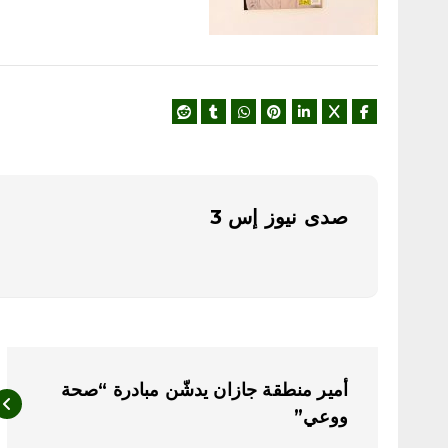
صدى نيوز إس 3
ت
أمير منطقة جازان يدشّن مبادرة “صحة
ص
ووعي”