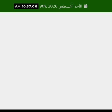
الأحد. أغسطس 9th, 2026
10:57:07 AM
محلية
الأجهزة الإلكترونية وخطرها
على الأطفال.. حين تتحول
التقنية من وسيلة نافعة إلى
خطر صام
أغسطس 9, 2026
3
محلية
رئاسة الشؤون الدينية
بالحرمين الشريفين توضح
الجدول الأسبوعي لأئمة
الحرمين الشريفين