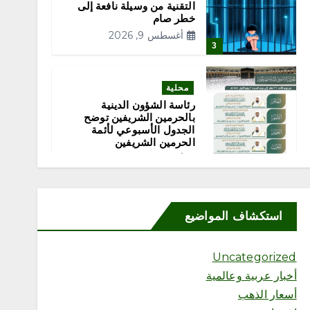
التقنية من وسيلة نافعة إلى
خطر صام
أغسطس 9, 2026
3
محلية
رئاسة الشؤون الدينية
بالحرمين الشريفين توضح
الجدول الأسبوعي لأئمة
الحرمين الشريفين
أغسطس 9, 2026
4
محلية
استكشاف المواضيع
إقبال من الزوار لزيارة المزاد
الدولي لمزارع إنتاج الصقور
في إجازة نهاية الأسبوع
Uncategorized
أغسطس 9, 2026
أخبار عربية وعالمية
5
أسعار الذهب