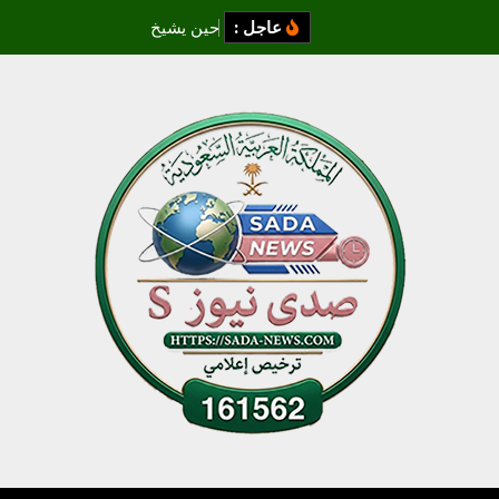
عاجل :
ح
ي
ن
ي
ش
ي
خ
ا
ل
ق
ل
ب
ق
ب
ل