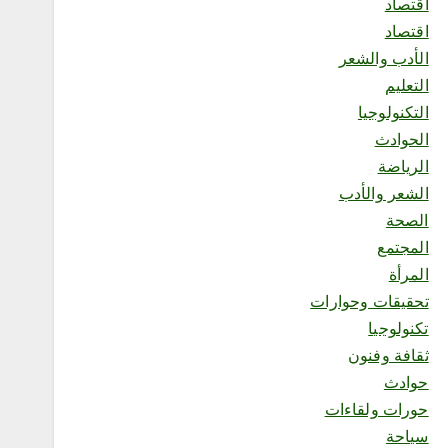
اقتصاد
محلية
اقتصاد
هِمّة التطوعي ينفذ مبادرة
الأدب والشعر
«صحة وفرحة» في بوليفارد
الواجهة البحرية بجازان
التعليم
أغسطس 9, 2026
التكنولوجيا
الحوادث
الرياضة
الشعر والأدب
6
الصحة
المجتمع
محلية
المرأة
«بيئة مكة» تواصل جولاتها
تحقيقات وحوارات
الرقابية لمكافحة البيع
العشوائي لحليب الإبل في
تكنولوجيا
محافظة جدة
ثقافة وفنون
أغسطس 9, 2026
حوادث
1
حورات ولقاءات
سياحة
محلية