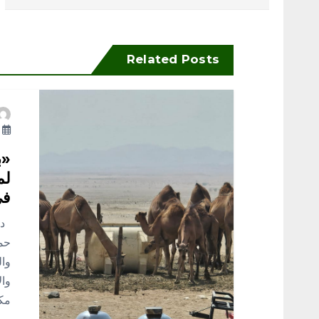
فّ
ح
Related Posts
ا
أ
ل
«ب
م
لم
في
ق
د. 
حما
ا
وال
وال
ل
مكة