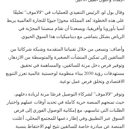
وقال بول لو، الرئيس التنفيذي للعمليات في “لالاموف” تعليقًا
على هذه الخطوة: تُعد المملكة محورًا حيويًا للتجارة العالمية يربط
آسيا بأوروبا وأفريقيا، ويسعدنا أن نقدّم منصتنا المجرّبة في
الرياض بشكل يتماشى مع ديناميكيات هذا السوق الحيوي.
وأضاف: ونسعى من خلال تقنياتنا المتقدمة وشبكة شركائنا من
السائقين إلى تمكين المنشآت الصغيرة والمتوسطة من الازدهار،
وتوفير فرص دخل مرنة للسائقين، والمساهمة في تحقيق
مستهدفات رؤية 2030 ببناء منظومة لوجستية عالمية تعزز التنويع
الاقتصادي وتخلق فرص عمل نوعية.
وتوفر “لالاموف” لشركاء التوصيل فرصًا مرنة لزيادة دخلهم،
حيث تمنحهم المنصة حرية كاملة في تحديد أوقات عملهم واختيار
الطلبات التي تناسبهم، مع إمكانية الوصول الفوري إلى فرص
السوق عبر التطبيق. وفي إطار دعمها للمجتمع المحلي، أعلنت
المنصة عن مبادرة خاصة للسائقين تتيح لهم الاحتفاظ بنسبة