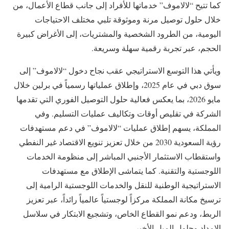
كما تتيح “لالاموف” خدماتها للأفراد إلى جانب قطاع الأعمال، من
خلال حلول توصيل مرنة وموثوقة تلبي مختلف الاحتياجات
اليومية، من الطرود الشخصية والمشتريات، إلى الأغراض كبيرة
الحجم، عبر تجربة رقمية سهلة وسريعة.
ويأتي هذا التوسع الاستراتيجي عقب نجاح دخول “لالاموف” إلى
سوق دبي في عام 2025، وإطلاق عملياتها رسمياً في برلين خلال
مايو 2026، بما يعكس فعالية حلول التوصيل الفوري التي تقدمها
الشركة في تقليص أوقات وتكاليف عمليات التسليم. وفي
المملكة، يسهم إطلاق عمليات “لالاموف” في دعم مستهدفات
رؤية السعودية 2030 من خلال تعزيز تنويع الاقتصاد غير النفطي
واستقطاب الاستثمار الأجنبي المباشر إلى منظومة الخدمات
اللوجستية والتقنية. كما يتماشى الإطلاق مع مستهدفات
الاستراتيجية الوطنية للنقل والخدمات اللوجستية الرامية إلى
ترسيخ مكانة المملكة مركزاً لوجستياً عالمياً رائداً، عبر تعزيز
الربط، ودعم نمو القطاع الخاص، وتشجيع الابتكار في سلاسل
الإمداد وحلول الميل الأخير.