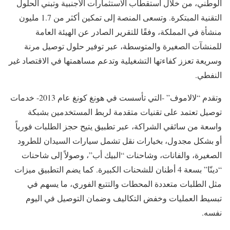
الوطني، من خلال استقطاب الاستثمارات الأجنبية وتبني الحلول
التقنية المبتكرة. وتسعى المنصة إلى تمكين أكثر من 1.7 مليون
منشأة في المملكة، وفقًا للتقرير الصادر عن الهيئة العامة
للمنشآت الصغيرة والمتوسطة، عبر توفير حلول توصيل مرنة
وسريعة تعزز كفاءتها التشغيلية وتدعم مساهمتها في الاقتصاد غير
النفطي.
وتقدم “لالاموف” -التي تأسست في هونغ كونغ عام 2013- خدمات
توصيل تعتمد على تقنيات متقدمة لربط المستخدمين بشبكة
واسعة من سائقي الشراكة، عبر تطبيق يتيح حجز الطلبات فورياً
أو بشكل مجدول، بخيارات نقل تشمل سيارات السيدان للطرود
الصغيرة، والفانات، وشاحنات “البيك أب”، وصولاً إلى شاحنات
“دينّا” بسعة 4 أطنان للشحنات الكبيرة. كما يضم التطبيق ميزات
مثل الطلبات متعددة المحطات والتتبع الفوري، ما يسهم في
تبسيط العمليات وخفض التكاليف وضمان التوصيل في اليوم
نفسه.