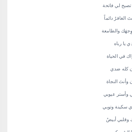
تصبح لي فاتحة
 الغافرُ دائماً
وِجهَك والطامعة
ي يا رباه
ك في الحياة
ن كله ضدي
ن وأنتَ النجاة
ي وأستر عيوبي
ي سكينة وتوبي
 وقلبي أبيضُ