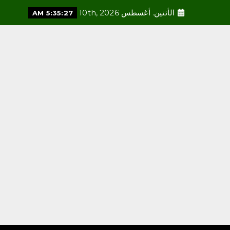
الأثنين. أغسطس 10th, 2026
5:35:29 AM
محلية
أمير منطقة جازان يطّلع على
تقرير الخدمات البلدية
بمحافظة صامطة
أغسطس 9, 2026
3
محلية
مالك مزرعة فرنسية: المزاد
الدولي لمزارع إنتاج الصقور
ملتقى اقتصادي واجتماعي
عالمي
أغسطس 9, 2026
4