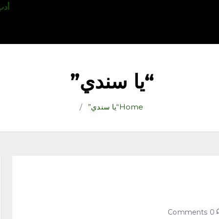
قتصاد
رياضة
ثقافة وفنون
مقالات
تكنولوجيا
أدب
“يا سندي”
Home
“يا سندي”
0 Comments