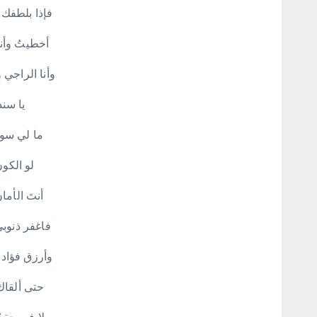
فإذا بلطفك 
أخطيتُ وأنتَ
وأنا الراجي 
يا سند
ما لي سوا
لو الكو
أنتَ الأما
فاغفر ذنوب
وأرزق فؤاد
حتى ألقاك