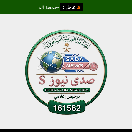
عاجل :
«
ج
م
ع
ي
ة
ا
ل
م
ا
ن
ج
و
ب
ج
ا
ز