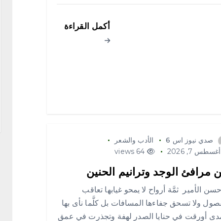
أكمل القراءة
صدي نيوز اس 6
الأدب والشعر
غسطس 7, 2026
64 views
ن مرافئ الوجد وترانيم الحنين
حسن الأمير ثمَّة أرواح لا يمحو غيابها تعاقب
صول ولا تسحق جفاءها المسافات بل كلَّما نأى بها
دى أورقت في حنايا الصدر لهفة وتجذرت في عمق