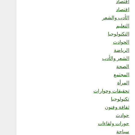
اقتصاد
الأسرية تعزز استقرار الأسر
اقتصاد
وترتقي بجودة الحياة
أغسطس 9, 2026
الأدب والشعر
6
التعليم
التكنولوجيا
محلية
الحوادث
«جمعية المانجو بجازان»
الرياضة
تـثـمّـن مبادرة «رواج» ببريدة
وتعتبرها نموذجًا رائدًا لتمكين
الشعر والأدب
المنتجات الوطنية
الصحة
أغسطس 9, 2026
المجتمع
1
المرأة
تحقيقات وحوارات
محلية
تكنولوجيا
أمير جازان يشهد توقيع
اتفاقيتين ومذكرة تعاون لتعزيز
ثقافة وفنون
الشراكات والتكامل المؤسسي
حوادث
وخدمة التوجهات التنموية
بالمنطقة
حورات ولقاءات
أغسطس 9, 2026
سياحة
2