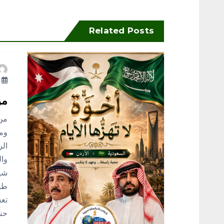
فّ
ح
Related Posts
ا
أ
ل
من
م
من 
ومح
ق
الر
وال
ا
شيم
طول
ل
تعش
حنا