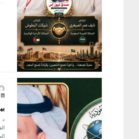
ا
ت
أ
بي
د. 
الف
الم