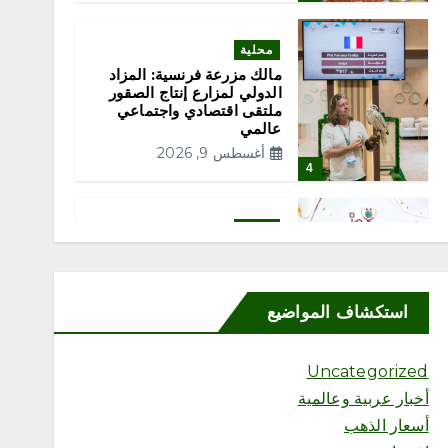
محلية
مالك مزرعة فرنسية: المزاد
الدولي لمزارع إنتاج الصقور
ملتقى اقتصادي واجتماعي
عالمي
أغسطس 9, 2026
4
محلية
روح الصحية تسجل تميزًا
مؤسسيًا بـ96.3% في
الحوكمة
استكشاف المواضيع
أغسطس 9, 2026
5
Uncategorized
أخبار عربية وعالمية
محلية
أسعار الذهب
بدعم «إحسان».. جمعية رحمة