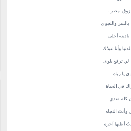
زوق :مصر:-
 بالسر والنجوى
 ناديته أجلى
نيا وأنا عبدُك
 لي ترفع بلوى
ي يا رباه
ك في الحياة
ن كله ضدي
ن وأنتَ النجاه
ُ أظنها آخرة