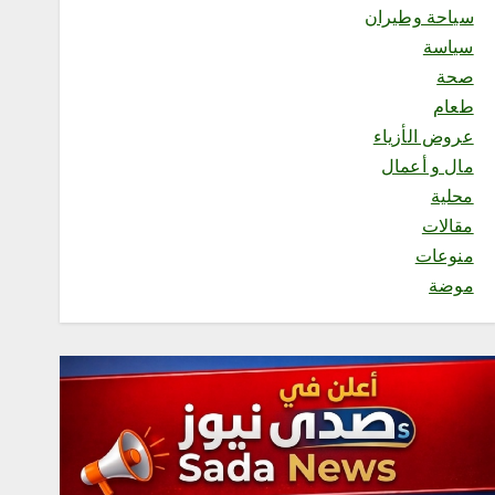
سياحة وطيران
سياسة
محلية
صحة
أمير منطقة جازان يطّلع على
طعام
تقرير الخدمات البلدية
بمحافظة صامطة
عروض الأزياء
أغسطس 9, 2026
مال و أعمال
3
محلية
مقالات
محلية
منوعات
مالك مزرعة فرنسية: المزاد
موضة
الدولي لمزارع إنتاج الصقور
ملتقى اقتصادي واجتماعي
عالمي
أغسطس 9, 2026
4