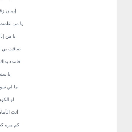
إيمان زق
يا من علمتَ
يا من إذا
ضاقت بي الد
فامدد يداك
يا سند
ما لي سوا
لو الكو
أنتَ الأما
كم مرة كنت