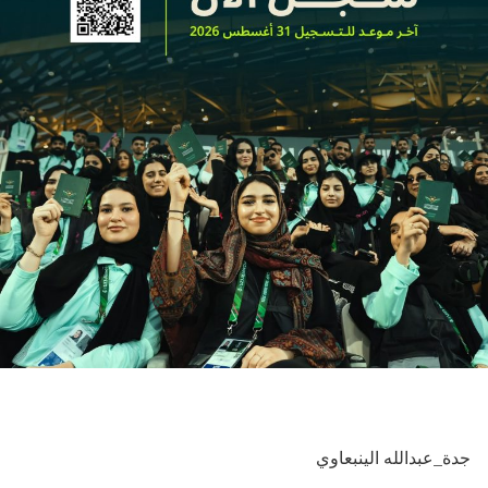
جدة_عبدالله الينبعاوي