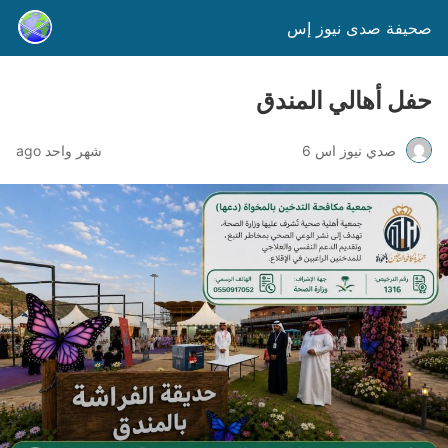
صحيفة صدى نيوز إس
حفل أهالي المندق
صدي نيوز اس 6
شهر واحد ago