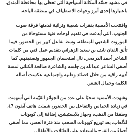
في مشهد جسّد المكانة السياحية التي تحظى بها محافظة المندق،
باعتبارها إحدى أبرز وجهات الاصطياف في منطقة الباحة.
وافتتحت الأمسية بفقرات شعبية وتراثية قدمتها فرقة صوت
الجنوب، التي أبدعت في تقديم لوحات فنية مستوحاة من
الموروث الشعبي للمنطقة، وسط تفاعل كبير من الحضور، فيما
تألق الفنان نايف بن سعيد الزهراني بتقديم عمل فني من كلمات
الشاعر أحمد الدرمحي، نال استحسان الجمهور وتصفيقهم. كما
أضفى الشاعر عبدالله بن جلسه والشاعرة صالحة الكناني لمسة
أدبية راقية من خلال قصائد وطنية واجتماعية عكست أصالة
الكلمة وجمال الشعر.
وشهدت الأمسية سحبًا على عدد من الجوائز القيّمة التي أسهمت
في زيادة الحماس والتفاعل بين الحضور، شملت هاتف آيفون 17،
وطقمًا من الذهب، وجهاز بلايستيشن، إضافة إلى كوبونات
للألعاب، بعد توزيع كوبونات السحب منذ فترة العصر، مما أضفى
أجواءً من الفرح والسعادة على العائلات والأطفال.