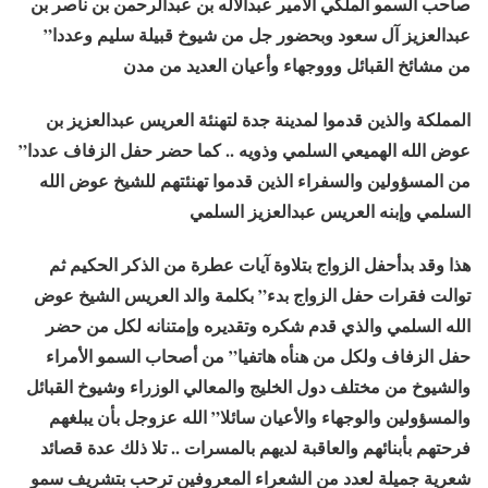
صاحب السمو الملكي الأمير عبدالآله بن عبدالرحمن بن ناصر بن
عبدالعزيز آل سعود وبحضور جل من شيوخ قبيلة سليم وعددا”
من مشائخ القبائل وووجهاء وأعيان العديد من مدن
المملكة والذين قدموا لمدينة جدة لتهنئة العريس عبدالعزيز بن
عوض الله الهميعي السلمي وذويه .. كما حضر حفل الزفاف عددا”
من المسؤولين والسفراء الذين قدموا تهنئتهم للشيخ عوض الله
السلمي وإبنه العريس عبدالعزيز السلمي
هذا وقد بدأحفل الزواج بتلاوة آيات عطرة من الذكر الحكيم ثم
توالت فقرات حفل الزواج بدء” بكلمة والد العريس الشيخ عوض
الله السلمي والذي قدم شكره وتقديره وإمتنانه لكل من حضر
حفل الزفاف ولكل من هنأه هاتفيا” من أصحاب السمو الأمراء
والشيوخ من مختلف دول الخليج والمعالي الوزراء وشيوخ القبائل
والمسؤولين والوجهاء والأعيان سائلا” الله عزوجل بأن يبلغهم
فرحتهم بأبنائهم والعاقبة لديهم بالمسرات .. تلا ذلك عدة قصائد
شعرية جميلة لعدد من الشعراء المعروفين ترحب بتشريف سمو