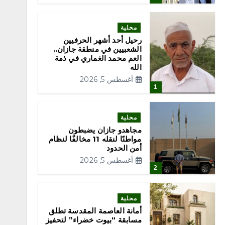
محلية
رحيل أحد أشهر الحرفيين
الشعبيين في منطقة جازان..
العم محمد الغماري في ذمة
الله
أغسطس 5, 2026
1
محلية
مجاهدو جازان يضبطون
مواطنًا لنقله 11 مخالفًا لنظام
أمن الحدود
أغسطس 5, 2026
2
محلية
أمانة العاصمة المقدسة تطلق
مسابقة “بيوت خضراء” لتحفيز