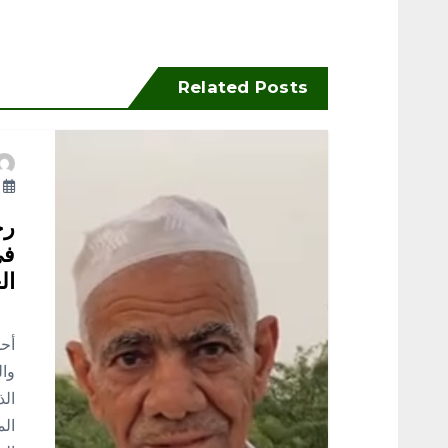
فّ
ح
Related Posts
ا
ل
أ
م
رح
في
ق
ال
إلي
ا
أحد
وال
ل
الذ
الم