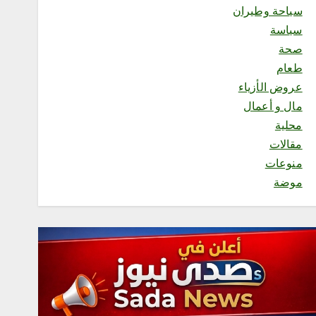
سياحة وطيران
محلية
مجاهدو جازان يضبطون
سياسة
مواطنًا لنقله 11 مخالفًا لنظام
صحة
أمن الحدود
طعام
أغسطس 5, 2026
2
عروض الأزياء
مال و أعمال
محلية
محلية
أمانة العاصمة المقدسة تطلق
مقالات
مسابقة “بيوت خضراء” لتحفيز
منوعات
تنسيق النباتات في المنازل
موضة
أغسطس 5, 2026
3
محلية
رئاسة الشؤون الدينية توضح
خطيبا الجمعة في الحرمين
الشريفين ليوم بعد غد الجمعة
24 صفر 1448هـ
أغسطس 5, 2026