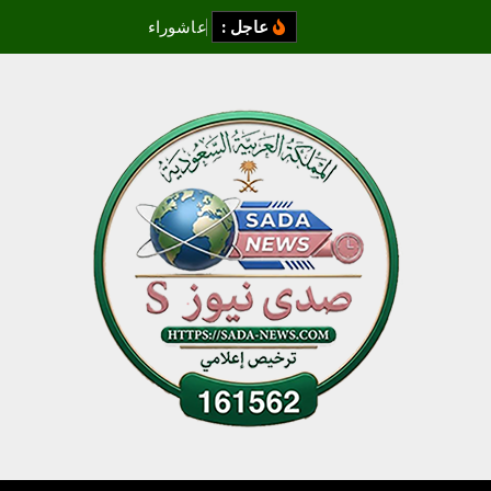
عاجل :
ع
ا
ش
و
ر
ا
ء
ر
م
ز
ا
ل
ت
ق
ا
ء