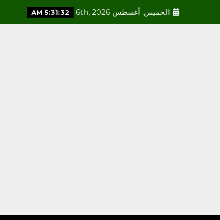
الخميس. أغسطس 6th, 2026
5:31:33 AM
محلية
أمانة العاصمة المقدسة تطلق
مسابقة “بيوت خضراء” لتحفيز
تنسيق النباتات في المنازل
أغسطس 5, 2026
3
محلية
رئاسة الشؤون الدينية توضح
خطيبا الجمعة في الحرمين
الشريفين ليوم بعد غد الجمعة
24 صفر 1448هـ
أغسطس 5, 2026