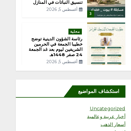
تنسيق النباتات في المنازل
أغسطس 5, 2026
3
محلية
رئاسة الشؤون الدينية توضح
خطيبا الجمعة في الحرمين
الشريفين ليوم بعد غد الجمعة
24 صفر 1448هـ
أغسطس 5, 2026
4
استكشاف المواضيع
محلية
Uncategorized
“مكتب وزارة البيئة والمياه
أخبار عربية وعالمية
والزراعة بمحافظة رابغ يكثّف
الجولات الرقابية على مزارع
أسعار الذهب
المحافظة لتعزيز الامتثال