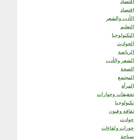
اقتصاد
وحماية الإنتاج الزراعي”
أغسطس 5, 2026
اقتصاد
5
الأدب والشعر
التعليم
محلية
التكنولوجيا
إقبال من الزوار والمصطافين
الحوادث
على المركز الميداني التوعوي
لهيئة الأمر بالمعروف والنهي
الرياضة
عن المنكر بمحافظة الطائف
الشعر والأدب
أغسطس 5, 2026
الصحة
6
المجتمع
المرأة
محلية
تحقيقات وحوارات
رحيل أحد أشهر الحرفيين
الشعبيين في منطقة جازان..
تكنولوجيا
العم محمد الغماري في ذمة
ثقافة وفنون
الله
حوادث
أغسطس 5, 2026
1
حورات ولقاءات
سياحة