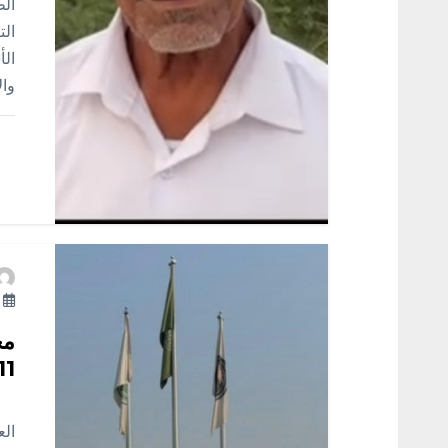
ا
الط
الت
ت
الأ
وال
أ
مج
11 مخالفًا لنظام أمن ال
جا
الع