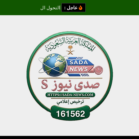
عاجل :
ا
ل
ت
ح
و
ل
ا
ل
ل
و
ج
س
ت
ي
ا
ل
ك