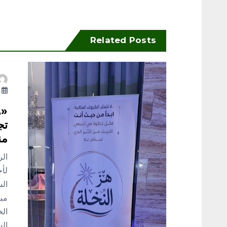
فّ
ح
Related Posts
ا
ل
أ
م
«ه
تج
ق
من
ال
ا
لأج
الس
ل
مبا
الس