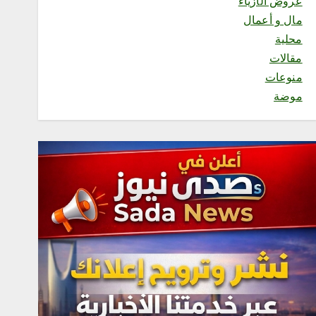
عروض الأزياء
السديس: اتفاقية مكة تجسد
مال و أعمال
مكانة المملكة الدينية وريادتها
الحضارية والعالمية، وتعزز قيم
محلية
الأخوة والتعاون والأمن
مقالات
والسلام
أغسطس 8, 2026
منوعات
3
موضة
محلية
فاطمة محنشي رئيسةً لصالون
جازان الثقافي بجمعية الأدب
والأدباء
أغسطس 8, 2026
4