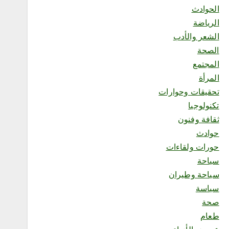
محلية
الحوادث
«هزّ النخلة.. من السعي إلى
الرياضة
الأثر» تجمع الملهمين وذوي
الإعاقة في منتجع السلاطين
الشعر والأدب
أغسطس 8, 2026
الصحة
المجتمع
المرأة
تحقيقات وحوارات
1
تكنولوجيا
ثقافة وفنون
محلية
حوادث
ملتقى “عرش الحرف”
حورات ولقاءات
يستعرض فنون الخط العربي
سياحة
ومراحل إنتاج اللوحة الخطية
في يومه الثالث
سياحة وطيران
أغسطس 8, 2026
سياسة
2
صحة
طعام
محلية