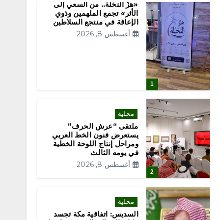
«هزّ النخلة.. من السعي إلى
الأثر» تجمع الملهمين وذوي
الإعاقة في منتجع السلاطين
أغسطس 8, 2026
1
محلية
ملتقى “عرش الحرف”
يستعرض فنون الخط العربي
ومراحل إنتاج اللوحة الخطية
في يومه الثالث
أغسطس 8, 2026
2
محلية
السديس: اتفاقية مكة تجسد