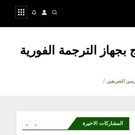
جمعية نماء للخدمات
 وشعر
صحة
رياضة
الاجتماعية تنفذ اليوم فعاليات
الأسبوع العالمي للرضاعة
الطبيعية بالشراكة مع جمعية
إدرار
أغسطس 8, 2026
5
 بجهاز الترجمة الفورية
محلية
«مرفأ» تحتفي بخريجي تأهيل
المقبلين على الزواج وتدشّن
منصتها الإلكترونية
حرمين الشريفين
أغسطس 8, 2026
6
المشاركات الاخيرة
محلية