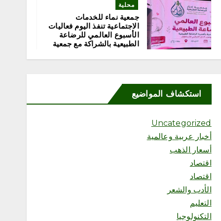
محلية
جمعية نماء للخدمات
الاجتماعية تنفذ اليوم فعاليات
الأسبوع العالمي للرضاعة
الطبيعية بالشراكة مع جمعية
إدرار
أغسطس 8, 2026
5
استكشاف المواضيع
محلية
«مرفأ» تحتفي بخريجي تأهيل
المقبلين على الزواج وتدشّن
Uncategorized
منصتها الإلكترونية
أخبار عربية وعالمية
أغسطس 8, 2026
أسعار الذهب
اقتصاد
اقتصاد
الأدب والشعر
6
التعليم
التكنولوجيا