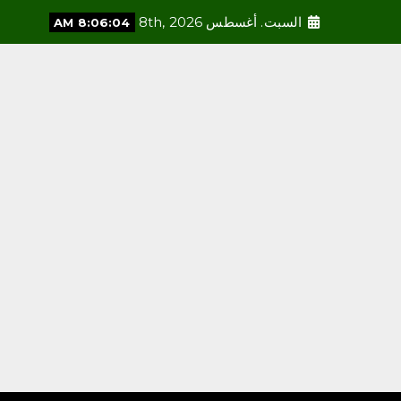
الحضارية والعالمية، وتعزز قيم
الأخوة والتعاون والأمن
السبت. أغسطس 8th, 2026
8:06:06 AM
والسلام
أغسطس 8, 2026
3
محلية
فاطمة محنشي رئيسةً لصالون
جازان الثقافي بجمعية الأدب
والأدباء
أغسطس 8, 2026
4
محلية