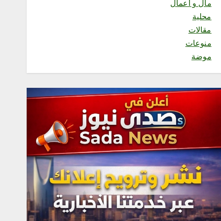
مال و أعمال
محلية
محلية
مقالات
اختتام مهرجان خيرات الباحة
منوعات
الخامس بمنطقة الباحة
موضة
أغسطس 6, 2026
1
محلية
الهيئة العربية للاستثمار
والإنماء الزراعي توسّع
شراكاتها الاستراتيجية في
المملكة لاستقطاب استثمارات
نوعية تعزز الأمن الغذائي
العربي
أغسطس 6, 2026
2
محلية
مديرة إدارة التطوع في جمعية