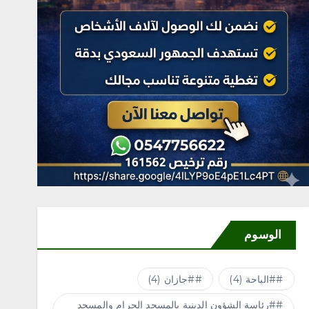
شراكة للمسؤولية الاجتماعية
تنهي فترة تدريب حكومية
بمستشفى الملك عبد العزيز
التخصصي بالجوف
أغسطس 6, 2026
3
محلية
“مكتب وزارة البيئة والمياه
والزراعة بمحافظة رابغ ينفذ
الحملة الرقابية الحادية عشرة
على حراج التمور بمركز حجر”
أغسطس 6, 2026
4
الوسوم
#الباحة
(4)
#جازان
(4)
#رئاسة الشؤون الدينية بالمسجد الحرام والمسجد