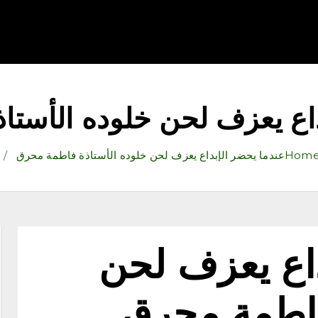
قتصاد
رياضة
ثقافة وفنون
مقالات
تكنولوجيا
أدب
داع يعزف لحن خلوده الأست
Hom
عندما يحضر الإبداع يعزف لحن خلوده الأستاذة فاطمة محرق
داع يعزف لحن
فاطمة محرق