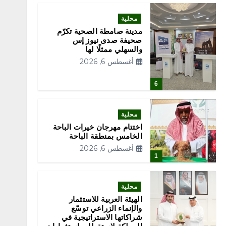
محلية
مدينة صامطة الصحية تكرّم
صحيفة صدى نيوز إس
والسهلي ممثلًا لها
أغسطس 6, 2026
6
محلية
اختتام مهرجان خيرات الباحة
الخامس بمنطقة الباحة
أغسطس 6, 2026
1
محلية
الهيئة العربية للاستثمار
والإنماء الزراعي توسّع
شراكاتها الاستراتيجية في