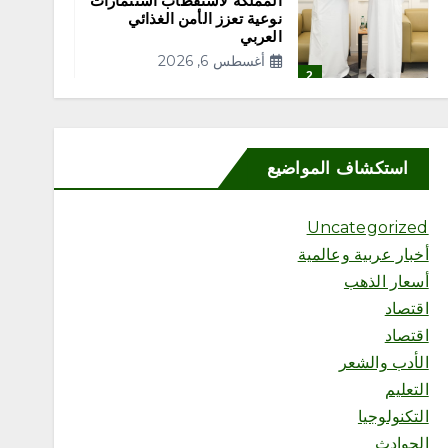
المملكة لاستقطاب استثمارات
نوعية تعزز الأمن الغذائي
العربي
أغسطس 6, 2026
2
محلية
مديرة إدارة التطوع في جمعية
استكشاف المواضيع
شراكة للمسؤولية الاجتماعية
تنهي فترة تدريب حكومية
بمستشفى الملك عبد العزيز
Uncategorized
التخصصي بالجوف
أخبار عربية وعالمية
أغسطس 6, 2026
3
أسعار الذهب
اقتصاد
اقتصاد
محلية
“مكتب وزارة البيئة والمياه
الأدب والشعر
والزراعة بمحافظة رابغ ينفذ
التعليم
الحملة الرقابية الحادية عشرة
على حراج التمور بمركز حجر”
التكنولوجيا
أغسطس 6, 2026
الحوادث