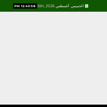
الخميس. أغسطس 6th, 2026
12:40:59 PM
محلية
مديرة إدارة التطوع في جمعية
شراكة للمسؤولية الاجتماعية
تنهي فترة تدريب حكومية
بمستشفى الملك عبد العزيز
التخصصي بالجوف
أغسطس 6, 2026
3