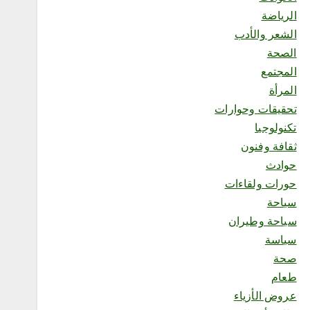
4
الرياضة
الشعر والأدب
محلية
الصحة
جمعية نبل الشبابية بمنطقة
المجتمع
الجوف تطلق حملة “من هنا
يبدأ الأثر” احتفاءً باليوم الدولي
المرأة
للشباب
تحقيقات وحوارات
أغسطس 6, 2026
تكنولوجيا
ثقافة وفنون
حوادث
5
حورات ولقاءات
سياحة
محلية
سياحة وطيران
مدينة صامطة الصحية تكرّم
سياسة
صحيفة صدى نيوز إس
والسهلي ممثلًا لها
صحة
أغسطس 6, 2026
طعام
عروض الأزياء
6