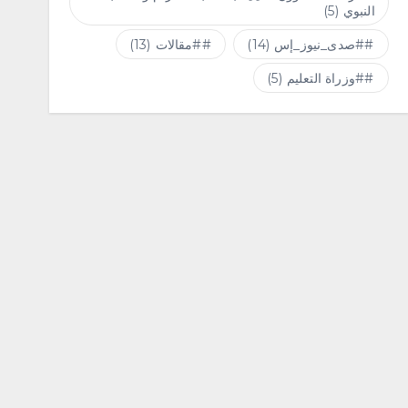
النبوي
(5)
#صدى_نيوز_إس
(14)
#مقالات
(13)
#وزراة التعليم
(5)