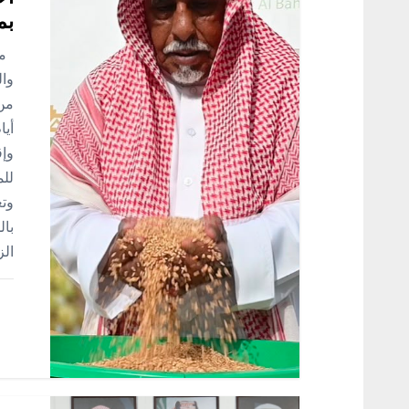
ق
بم
محم
ا
وال
من 
ل
أي
ا
للم
وتع
ت
بال
الز