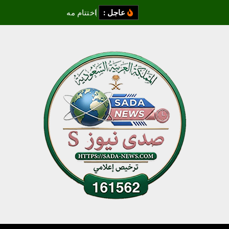
عاجل :
ا
خ
ت
ت
ا
م
م
ه
ر
ج
ا
ن
خ
ي
ر
ا
ت