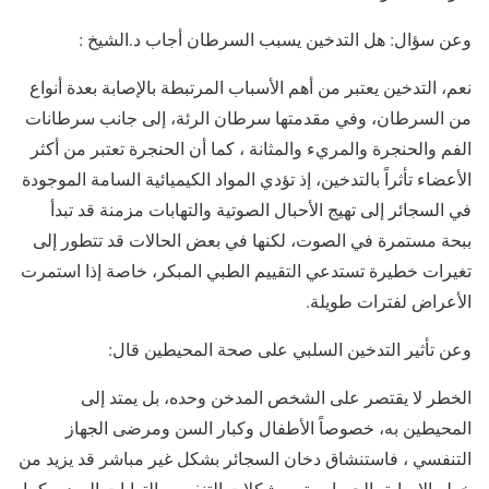
وعن سؤال: هل التدخين يسبب السرطان أجاب د.الشيخ :
نعم، التدخين يعتبر من أهم الأسباب المرتبطة بالإصابة بعدة أنواع
من السرطان، وفي مقدمتها سرطان الرئة، إلى جانب سرطانات
الفم والحنجرة والمريء والمثانة ، كما أن الحنجرة تعتبر من أكثر
الأعضاء تأثراً بالتدخين، إذ تؤدي المواد الكيميائية السامة الموجودة
في السجائر إلى تهيج الأحبال الصوتية والتهابات مزمنة قد تبدأ
ببحة مستمرة في الصوت، لكنها في بعض الحالات قد تتطور إلى
تغيرات خطيرة تستدعي التقييم الطبي المبكر، خاصة إذا استمرت
الأعراض لفترات طويلة.
وعن تأثير التدخين السلبي على صحة المحيطين قال:
الخطر لا يقتصر على الشخص المدخن وحده، بل يمتد إلى
المحيطين به، خصوصاً الأطفال وكبار السن ومرضى الجهاز
التنفسي ، فاستنشاق دخان السجائر بشكل غير مباشر قد يزيد من
خطر الإصابة بالحساسية ومشكلات التنفس والتهابات الصدر، كما