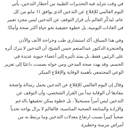
في وقت تتزايد فيه التحذيرات الطبية من أخطار التدخين، يأتي
اليوم العالمي للإقلاع عن التدخين الذي يوافق 31 مايو من كل
عام، ليذكّر العالم بأن قرار التوقف عن التدخين ليس مجرد تغيير
في العادات اليومية، بل خطوة حقيقية نحو حياة أكثر صحة وأمانًا.
وفي هذا السياق، أكد استشاري طب وجراحة الأنف والأذن
والحنجرة الدكتور عبدالمنعم حسن الشيخ، أن التدخين لا يترك أثره
على الرئتين فقط، بل يمتد تأثيره إلى أعضاء حيوية عديدة في
الجسم، وقد يهدد صحة المدخن ومن حوله بصمت، داعيًا إلى تعزيز
الوعي المجتمعي بأهمية الوقاية والإقلاع المبكر.
وقال إن اليوم العالمي للإقلاع عن التدخين يحمل رسالة واضحة
مفادها أن الوقاية تبدأ من القرار الشخصي، وأن التوقف عن
التدخين ليس أمراً مستحيلاً ، بل خطوة يمكن تحقيقها بالدعم
والإرادة والمتابعة الصحية المناسبة، فالعالم لا يزال يواجه تحدياً
صحياً كبيراً بسبب ارتفاع معدلات التدخين وما يرتبط به من
أمراض مزمنة وخطيرة.