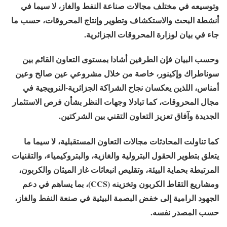
وتوسيعه في مختلف مجالات صناعة النفط والغاز، لا سيما في
أنشطة البحث والاستكشاف وتطوير وإنتاج المحروقات، حسب ما
جاء في بيان لوزارة المحروقات الجزائرية.
وحسب البيان فإن الطرفين أشادا بمستوى التعاون القائم بين
سوناطراك وإكينور، خاصة من خلال مشروعي عين صالح وعين
أمناس، اللذين يعكسان نجاح الشراكة الجزائرية-النرويجية في
مجال المحروقات، كما تبادلا وجهات النظر بشأن فرص الاستثمار
الجديدة وآفاق تعزيز التعاون التقني بين الشركتين.
كما تناولت المحادثات مجالات التعاون المستقبلية، لا سيما ما
يتعلق بتطوير الحقول البترولية والغازية، والبتروكيمياء، والتقنيات
المرتبطة بحماية البيئة، وتقليص انبعاثات غاز الميثان والكربون،
ومشاريع التقاط الكربون وتخزينه (CCS)، بما يساهم في دعم
الجهود الرامية إلى خفض البصمة البيئية في صنعة النفط والغاز،
حسب المصدر نفسه.