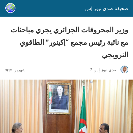
صحيفة صدى نيوز إس
وزير المحروقات الجزائري يجري مباحثات
مع نائبة رئيس مجمع “إكينور” الطاقوي
النرويجي
صدى نيوز إس 2
شهرين ago