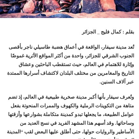
بقلم : كمال فليج _ الجزائر
تُعد مدينة سيفار، الواقعة في أعماق هضبة طاسيلي ناجر بأقصى
الجنوب الشرقي للجزائر، واحدة من أكثر المواقع الأثرية غموضًا
وإثارة للاهتمام في العالم، حيث تستقطب الباحثين وعشاق
التاريخ والمغامرين من مختلف البلدان لاكتشاف أسرارها الممتدة
عبر آلاف السنين.
وتُعرف سيفار بأنها أكبر مدينة صخرية طبيعية في العالم، إذ تضم
متاهة من التكوينات الرملية والكهوف والممرات المنحوتة بفعل
عوامل الطبيعة، ما يجعلها تبدو كمدينة متكاملة بشوارعها وأزقتها
وساحاتها. وقد أسهم هذا المشهد الفريد في نسج العديد من
الأساطير والروايات حولها، حتى أطلق عليها البعض لقب “المدينة