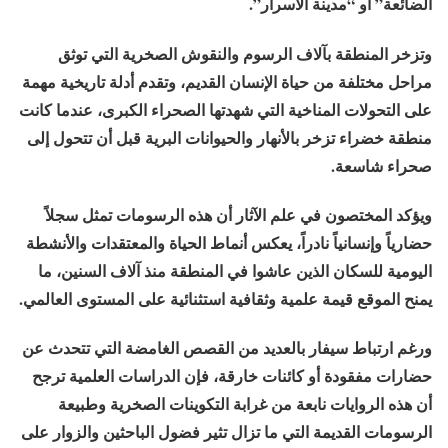
الضائعة” أو “مدينة الأسرار”.
وتزخر المنطقة بآلاف الرسوم والنقوش الصخرية التي توثق
مراحل مختلفة من حياة الإنسان القديم، وتقدم أدلة تاريخية مهمة
على التحولات المناخية التي شهدتها الصحراء الكبرى، عندما كانت
منطقة خضراء تزخر بالأنهار والحيوانات البرية قبل أن تتحول إلى
صحراء شاسعة.
ويؤكد المختصون في علم الآثار أن هذه الرسومات تمثل سجلاً
حضارياً وإنسانياً نادراً، يعكس أنماط الحياة والمعتقدات والأنشطة
اليومية للسكان الذين عاشوا في المنطقة منذ آلاف السنين، ما
يمنح الموقع قيمة علمية وثقافية استثنائية على المستوى العالمي.
ورغم ارتباط سيفار بالعديد من القصص الغامضة التي تتحدث عن
حضارات مفقودة أو كائنات خارقة، فإن الدراسات العلمية ترجح
أن هذه الروايات نابعة من غرابة التكوينات الصخرية وطبيعة
الرسومات القديمة التي ما تزال تثير فضول الباحثين والزوار على