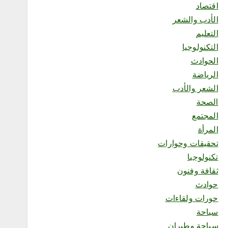
اقتصاد
لمزارع إنتاج الصقور
أغسطس 7, 2026
الأدب والشعر
6
التعليم
التكنولوجيا
محلية
الحوادث
خطبة الجمعة بجامع الرضوان
الرياضة
بعنازة تؤكد عِظم منزلة
الإحسان وبرّ الوالدين
الشعر والأدب
أغسطس 7, 2026
الصحة
1
المجتمع
المرأة
محلية
تحقيقات وحوارات
نادي “رحله” يحتفي بعام من
تكنولوجيا
التميز ويطلق عامًا جديدًا من
الإنجازات
ثقافة وفنون
أغسطس 7, 2026
حوادث
2
حورات ولقاءات
سياحة
محلية
سياحة وطيران