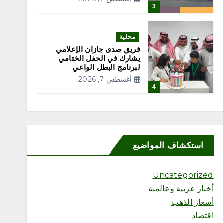
3
محلية
فريق صدى جازان الإعلامي
يشارك في الحفل الختامي
لبرنامج البطل الواعي
أغسطس 7, 2026
4
محلية
منشآت” تطلق “أسبوع الذكاء
الاصطناعي”.. الأحد المقبل
استكشاف المواضيع
أغسطس 7, 2026
5
Uncategorized
أخبار عربية وعالمية
محلية
أسعار الذهب
مكاسب الأعوام السابقة تدفع
مزرعة إيرلندية للمشاركة بـ
اقتصاد
200 صقر في المزاد الدولي