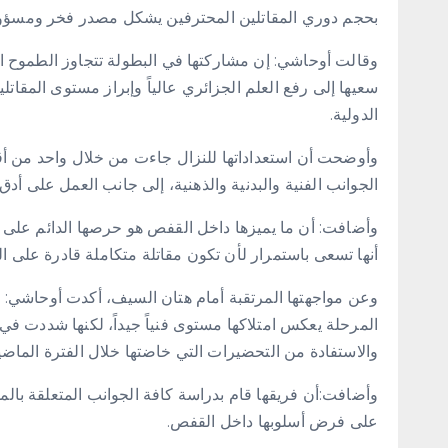
بحجم دوري المقاتلين المحترفين يشكل مصدر فخر ومسؤولي
وقالت أوحاشي: إن مشاركتها في البطولة تتجاوز الطموح ال
سعيها إلى رفع العلم الجزائري عالياً وإبراز مستوى المقات
الدولية.
وأوضحت أن استعداداتها للنزال جاءت من خلال واحد من أ
الجوانب الفنية والبدنية والذهنية، إلى جانب العمل على أد
وأضافت: أن ما يميزها داخل القفص هو حرصها الدائم على 
أنها تسعى باستمرار لأن تكون مقاتلة متكاملة قادرة على ا
وعن مواجهتها المرتقبة أمام هتان السيف، أكدت أوحاشي: اح
المرحلة يعكس امتلاكها مستوى فنياً جيداً، لكنها شددت في
والاستفادة من التحضيرات التي خاضتها خلال الفترة الماضي
وأضافت:أن فريقها قام بدراسة كافة الجوانب المتعلقة بالم
على فرض أسلوبها داخل القفص.