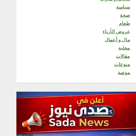
ديوانية الثقافة والفنون تفتتح
سياسة
مقرها الجديد في جمعية
الثقافة والفنون بالرياض
صحة
أغسطس 7, 2026
طعام
3
عروض الأزياء
مال و أعمال
محلية
محلية
فريق صدى جازان الإعلامي
مقالات
يشارك في الحفل الختامي
لبرنامج البطل الواعي
منوعات
أغسطس 7, 2026
موضة
4