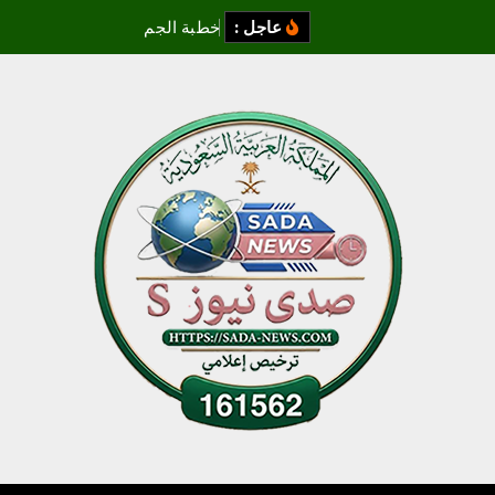
عاجل :
خ
ط
ب
ة
ا
ل
ج
م
ع
ة
ب
ج
ا
م
ع
ا