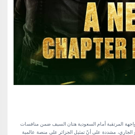
مواجهة المرتقبة أمام السعودية هتان السيف ضمن منافسات
PFL ME التي تستضيفها مدينة جدة يوم 19 يونيو الجاري، مشددة على أنّ تمثيل الجزائر على منصة عالمية